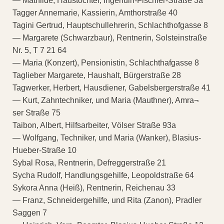
— Mathilde, Haustochter, Ingenuin-Fischler-Straße 3a
Tagger Annemarie, Kassierin, Amthorstraße 40
Tagini Gertrud, Hauptschullehrerin, Schlachthofgasse 8
— Margarete (Schwarzbaur), Rentnerin, Solsteinstraße
Nr. 5, T 7 21 64
— Maria (Konzert), Pensionistin, Schlachthafgasse 8
Taglieber Margarete, Haushalt, Bürgerstraße 28
Tagwerker, Herbert, Hausdiener, Gabelsbergerstraße 41
— Kurt, Zahntechniker, und Maria (Mauthner), Amra¬
ser Straße 75
Taibon, Albert, Hilfsarbeiter, Völser Straße 93a
— Wolfgang, Techniker, und Maria (Wanker), Blasius-
Hueber-Straße 10
Sybal Rosa, Rentnerin, Defreggerstraße 21
Sycha Rudolf, Handlungsgehilfe, Leopoldstraße 64
Sykora Anna (Heiß), Rentnerin, Reichenau 33
— Franz, Schneidergehilfe, und Rita (Zanon), Pradler
Saggen 7