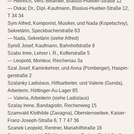
— Heinrich, Vers.-Beamter, Blasius-Hueber-Straße 12
— Oskar, Dr., Dipl.-Kaufmann, Blasius-Hueber-Straße 12,
T 34 34
Sym Alfred, Komponist, Musiker, und Nada (Kopetschny),
Sekretärin, Speckbacherstraße 63
— Nada, Sekretärin (siehe Alfred)
Syroß Josef, Kaufmann, Bahnhofstraße 8
Szabo Imre, Lehrer i. R., Koflerstraße 5
— Leopold, Monteur, Reichenau 3a
Szal Josef, Kaminkehrer, und Anna (Pomberger), Haspin-
gerstraße 2
Szalanky Ladislaus, Hilfsarbeiter, und Valerie (Gunda),
Arbeiterin, Höttinger-Au-Lager 85
— Valeria, Arbeiterin (siehe Ladislaus)
Szalay Irene, Bandagistin, Rechenweg 15
Szamvald Klothilde (Zavagna), Oberstenswitwe, Kaiser-
Franz-Joseph-Straße 6, T 7 47 36
Szanek Leopold, Rentner, Mariahilfstraße 16