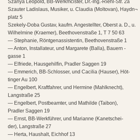
Szanya Leopold, BB-Werkmcister, Dr.-Ing.-Riehl-Str. 2a
Szauter Ladislaus, Musiker, u. Claudia (Moltovan), Haydn¬
platz 5
Szekely-Doba Gustav, kaufm. Angestellter, Oberst a. D., u.
Wilhelmine (Kraemer), Beethovenstraße 1, T 7 50 63
— Stephanie, Röntgenassistentin, Beethovenstraße 1
— Anton, Installateur, und Margarete (Balla), Bauern -
gasse 1
— Elfriede, Hausgehilfin, Pradler Saggen 19
— Emmerich, BB-Schlosser, und Cacilia (Hauser), Höt-
tinger Au 100
— Engelbert, Kraftfahrer, und Hermine (Mahlknecht),
Langstraße 25
— Engelbert, Postbeamter, und Mathilde (Taibon),
Pradler Saggen 19
— Ernst, BB-Werkführer, und Marianne (Kanetschei-
der), Langstraße 27
— Herta, Haushalt, Eichhof 13