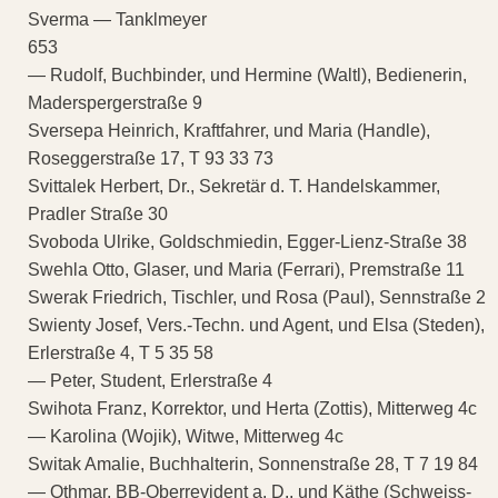
Sverma — Tanklmeyer
653
— Rudolf, Buchbinder, und Hermine (Waltl), Bedienerin,
Maderspergerstraße 9
Sversepa Heinrich, Kraftfahrer, und Maria (Handle),
Roseggerstraße 17, T 93 33 73
Svittalek Herbert, Dr., Sekretär d. T. Handelskammer,
Pradler Straße 30
Svoboda Ulrike, Goldschmiedin, Egger-Lienz-Straße 38
Swehla Otto, Glaser, und Maria (Ferrari), Premstraße 11
Swerak Friedrich, Tischler, und Rosa (Paul), Sennstraße 2
Swienty Josef, Vers.-Techn. und Agent, und Elsa (Steden),
Erlerstraße 4, T 5 35 58
— Peter, Student, Erlerstraße 4
Swihota Franz, Korrektor, und Herta (Zottis), Mitterweg 4c
— Karolina (Wojik), Witwe, Mitterweg 4c
Switak Amalie, Buchhalterin, Sonnenstraße 28, T 7 19 84
— Othmar, BB-Oberrevident a. D., und Käthe (Schweiss-