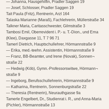
— Johanna, Hausgehilfin, Pradler Saggen 19
— Josef, Schlosser, Pradler Saggen 19
Tait Paula (Fritz), Rentnerin, Arzl 164
Talaska Marianne (Maraß), Fachlehrerin, Müllerstraße 34
Talkner Maria, Caritasschwester, Gilmstraße 3
Tambosi Emil, Oberrevident i. P.- u. T.-Dion., und Erna
(Klee), Daxgasse 11, T 7 96 71
Tamerl Dietrich, Hauptschullehrer, Hörmannstraße 9
— Erika, med.-teehn. Assistentin, Hörmannstraße 9
— Franz, BB-Beamter, und Irene (Novak), Sonnen¬
straße 22
— Hedwig (Köb), Gymn.-Professorswitwe, Hörmann¬
straße 9
— Ingeborg, Berufsschullehrerin, Hörmannstraße 9
— Katharina, Rentnerin, Sonnenburgstraße 22
— Theresia (Rentnerin), Neurauthgasse 9a
Tamerle Engelbert, Dr., Studienrat i. R., und Anna-Maria
(Pichler), Hörmannstraße 13