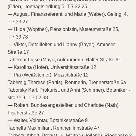
(Eder), Hörtnaglsiedlung 5, T 7 22 25
— August. Finanzreferent, und Maria (Weber), Geling. 4,
T 7 33 27
— Hilda (Wopfner), Pensionistin, Museumstraße 25,
T 7 39 78
— Viktor, Detailleiter, und Hanny (Bayer), Amraser
Straße 17
Tabernar Luise (Mayr), Aufräumerin, Haller Straße 91
— Karolina (Hofer), Universitätsstraße 12
— Pia (Weißsteiner), Mozartstraße 12
Tabernig Therese (Partls), Rentnerin, Brennerstraße 6a
Taborsky Karl, Prokurist, und Anni (Schirmer), Botaniker¬
straße 9, T 7 02 38
— Robert, Bundesangestellter, und Charlotte (Näth),
Fischerstraße 27
— Walter, Volontär, Botanikerstraße 9
Taehella Maximilian, Rentner, Innstraße 47
Tachezy Albert, Drogist, ,u. Martha (Heiland), Riedgasse 2