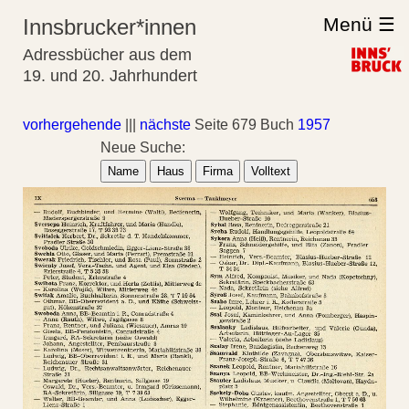
Menü ☰
Innsbrucker*innen
Adressbücher aus dem
19. und 20. Jahrhundert
vorhergehende
|||
nächste
Seite 679 Buch
1957
Neue Suche:
Name
Haus
Firma
Volltext