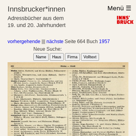
Menü ☰
Innsbrucker*innen
Adressbücher aus dem
19. und 20. Jahrhundert
vorhergehende
|||
nächste
Seite 664 Buch
1957
Neue Suche:
Name
Haus
Firma
Volltext