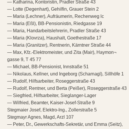
— Katharina, Kontoristin, Pradler Straße 43
— Lotte (Degenhart), Gehilfin, Grauer Stein 2
— Maria (Lechner), Aufräumerin, Rechenweg lc
— Maria (Eßl), BB-Pensionistin, Riedgasse 19
— Maria, Handarbeitslehrerin, Pradler Straße 43
— Maria (Klovrza), Haushalt, Goethestraße 17
— Maria (Granitzer), Rentnerin, Kärntner Straße 44
— Max, Kfz.-Elektromeister, und Zita (Mair), Haymon¬
gasse 9, T 45 77
— Michael, BB-Pensionist, Innstraße 51
— Nikolaus, Kellner, und Ingeborg (Scharnagl), Sillhöfe 1
— Rudolf, Hilfsarbeiter, Roseggerstraße 43
— Rudolf, Rentner, und Berta (Peißer), Roseggerstraße 43
— Siegfried, Hilfsarbeiter, Sieglanger-Lager
— Wilfried, Beamter, Kaiser-Josef-Straße 9
Stegmaier Josef, Elektro-Ing., Zollerstraße 5
Stegmayr Agnes, Magd, Arzl 107
— Peter, Dr., Gewerkschafts-Sekretär, und Emma (Seitz),