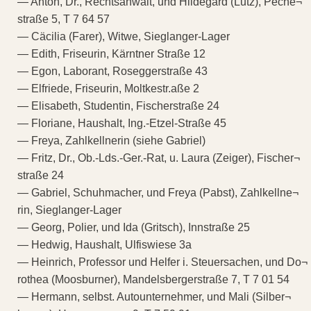
— Anton, Dr., Rechtsanwalt, und Hildegard (Lutz), Peche¬
straße 5, T 7 64 57
— Cäcilia (Farer), Witwe, Sieglanger-Lager
— Edith, Friseurin, Kärntner Straße 12
— Egon, Laborant, Roseggerstraße 43
— Elfriede, Friseurin, Moltkestr.aße 2
— Elisabeth, Studentin, Fischerstraße 24
— Floriane, Haushalt, Ing.-Etzel-Straße 45
— Freya, Zahlkellnerin (siehe Gabriel)
— Fritz, Dr., Ob.-Lds.-Ger.-Rat, u. Laura (Zeiger), Fischer¬
straße 24
— Gabriel, Schuhmacher, und Freya (Pabst), Zahlkellne¬
rin, Sieglanger-Lager
— Georg, Polier, und Ida (Gritsch), Innstraße 25
— Hedwig, Haushalt, Ulfiswiese 3a
— Heinrich, Professor und Helfer i. Steuersachen, und Do¬
rothea (Moosburner), Mandelsbergerstraße 7, T 7 01 54
— Hermann, selbst. Autounternehmer, und Mali (Silber¬