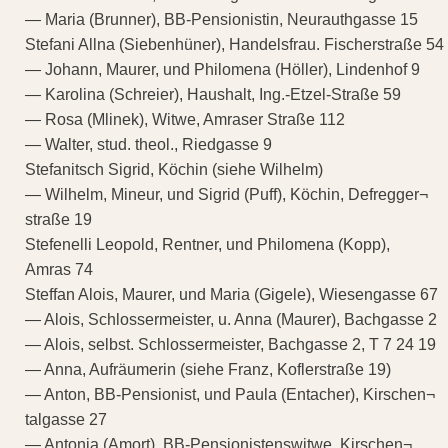
— Maria (Brunner), BB-Pensionistin, Neurauthgasse 15
Stefani Allna (Siebenhüner), Handelsfrau. Fischerstraße 54
— Johann, Maurer, und Philomena (Höller), Lindenhof 9
— Karolina (Schreier), Haushalt, Ing.-Etzel-Straße 59
— Rosa (Mlinek), Witwe, Amraser Straße 112
— Walter, stud. theol., Riedgasse 9
Stefanitsch Sigrid, Köchin (siehe Wilhelm)
— Wilhelm, Mineur, und Sigrid (Puff), Köchin, Defregger¬
straße 19
Stefenelli Leopold, Rentner, und Philomena (Kopp),
Amras 74
Steffan Alois, Maurer, und Maria (Gigele), Wiesengasse 67
— Alois, Schlossermeister, u. Anna (Maurer), Bachgasse 2
— Alois, selbst. Schlossermeister, Bachgasse 2, T 7 24 19
— Anna, Aufräumerin (siehe Franz, Koflerstraße 19)
— Anton, BB-Pensionist, und Paula (Entacher), Kirschen¬
talgasse 27
— Antonia (Amort), BB-Pensionistenswitwe, Kirschen¬