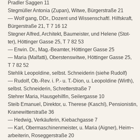
Pradler Saggen 11
Stegmüller Antonia (Zupan), Witwe, Bürgerstraße 21
— Wolf gang, DDr., Dozent und Wissenschaft!. Hilfskraft,
Bürgerstraße 21, T 7 16 12
Stegner Alfred, Architekt, Baumeister, und Helene (Stot-
ter), Höttinger Gasse 25, T 7 82 53
— Erwin. Dr., Mag.-Beamter, Höttinger Gasse 25
— Maria (Malfatti), Oberstenswitwe, Höttinger Gasse 25,
T 7 82 52
Stehlik Leopoldine, selbst. Schneiderin (siehe Rudolf)
— Rudolf, Ob.-Rev. i. P.- u. T.-Dion, u. Leopoldine (Wirth),
selbst. Schneiderin, Schretterstraße 7
Stehrer Maria, Hausgehilfin, Seilergasse 10
Steib Emanuel, Direktor, u. Therese (Kaschl), Pensionistin,
Kranewitterstraße 36
— Hedwig, Verkäuferin, Kiebachgasse 7
— Karl, Obermaschinenmeister, u. Maria (Aigner), Heim¬
arbeiterin, Roseggerstraße 20