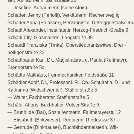
sel), Aufräumerin, Jahnstraße 26
— Josefine, Aufräumerin (siehe Alois)
Schaden Jenny (Pertolli), Verkäuferin, Rechenweg lg
Schader Anna (Palasser), Pensionistin, Defreggerstraße 46
Schadl Alexander, Installateur, Herzog-Friedrich-Straße 9
Schädl Elly, Glasmalerin, Langstraße 39
Schaedl Franziska (Trnka), Oberstleutnantswitwe, Drei¬
heiligenstraße 23
Schadlbauer Karl, Dr., Magistratsrat, u, Paula (Reitmayr),
Brennerstraße 5a
Schädle Matthäus, Feinmechaniker, Feldstraße 11
Schädler Adolf, Dr., Professor i. R., Ob.-Schulrat a. D., und
Katharina (Widschwenter), Stafflerstraße 5
— Walter, Fachberater, Stafflerstraße 5
Schäfer Alfons, Buchhalter, Völser Straße 9
— Brunhilde (Bär), Sozialrentnerin, Fallmerayerstr, 12
— Elisabeth (Birkwieser), Rentnerin, Riedgasse 37
— Gertrude (Dinkhauser), Buchbindermeisterin, Wil-