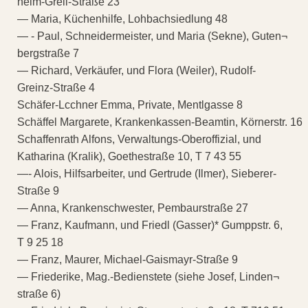
helm-Greil-Straße 23
— Maria, Küchenhilfe, Lohbachsiedlung 48
— - Paul, Schneidermeister, und Maria (Sekne), Guten¬
bergstraße 7
— Richard, Verkäufer, und Flora (Weiler), Rudolf-
Greinz-Straße 4
Schäfer-Lcchner Emma, Private, Mentlgasse 8
Schäffel Margarete, Krankenkassen-Beamtin, Körnerstr. 16
Schaffenrath Alfons, Verwaltungs-Oberoffizial, und
Katharina (Kralik), Goethestraße 10, T 7 43 55
—- Alois, Hilfsarbeiter, und Gertrude (Ilmer), Sieberer-
Straße 9
— Anna, Krankenschwester, Pembaurstraße 27
— Franz, Kaufmann, und Friedl (Gasser)* Gumppstr. 6,
T 9 25 18
— Franz, Maurer, Michael-Gaismayr-Straße 9
— Friederike, Mag.-Bedienstete (siehe Josef, Linden¬
straße 6)