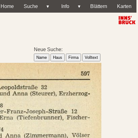
Home
Suche
▾
Info
▾
Blättern
Karten
Neue Suche:
Name
Haus
Firma
Volltext