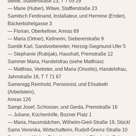
stellte, Stafflerstraße 23, T 7 05 29
— Marie (Huber), Witwe, Stafflerstraße 23
Samitsch Ferdinand, Installateur, und Hermine (Ender),
Bäckerbühelgasse 3
— Florian, Oberkellner, Amras 69
— Maria (Ortner), Kellnerin, Siebererstraße 9
Samlik Karl, Sandvorbereiter, Herzog-Siegmund-Ufer 5
— Stephanie (Rubijak), Haushalt, Premstraße 12
Sammer Maria, Handelsfrau (siehe Matthias)
— Matthias, Vertreter, und Maria (Orsolits), Handelsfrau,
Jahnstraße 16, T 7 71 67
Samonigg Reinhold, Pensionist, und Elisabeth
(Arbeitstein),
Amras 126
Sampt Josef, Schlosser, und Gerda, Premstraße 16
— Juliane, Küchenhilfe, Bozner Platz 1
— Maria, Hausmädchen, Wilhelm-Greil-Straße 19, Stück!
Sams Veronika, Wirtschafterin, Rudolf-Greinz-Straße 10