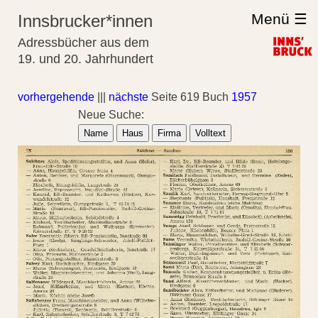
Menü ☰
Innsbrucker*innen
Adressbücher aus dem
19. und 20. Jahrhundert
vorhergehende
|||
nächste
Seite 619 Buch
1957
Neue Suche:
Name
Haus
Firma
Volltext