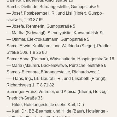
Sam Karl, Ingenieur, Anichstraße 18
Sambs Dietlinde, Büroangestellte, Gumppstraße 5
— Josef, Postbeamter i. R., und Lisi (Hofer), Gumpp¬
straße 5, T 93 37 65
— Josefa, Rentnerin, Gumppstraße 5
— Martha (Schweigl), Stenotypistin, Karwendelstr. 9c
— Othmar, Elektrokaufmann, Gumppstraße 5
Samel Erwin, Kraftfahrer, und Walfrieda (Steger), Pradler
Straße 30a, T 9 26 83
Samer Anna (Raiman), Wirtschafterin, Haspingerstraße 18
— Maria (Maurer), Bäckerswitwe, Purtschellerstraße 6
Sametz Eleonore, Büroangestellte, Richardsweg 1
—- Hans, Ing., BB-Baurat i. R., und Elisabeth (Prangl),
Richardsweg 1, T 8 71 82
Saminger Franz, Vertreter, und Aloisia (Bliem), Herzog-
Friedrich-Straße 33
— Hilde, Hotelangestellte (siehe Karl, Dr.)
— Karl, Dr., BB-Beamter, und Hilde (Baur), Hotelange¬