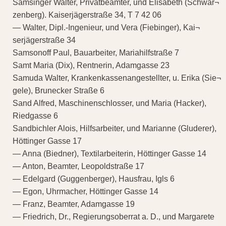
Samsinger Walter, Privatbeamter, und Elisabeth (Schwar¬
zenberg). Kaiserjägerstraße 34, T 7 42 06
— Walter, Dipl.-Ingenieur, und Vera (Fiebinger), Kai¬
serjägerstraße 34
Samsonoff Paul, Bauarbeiter, Mariahilfstraße 7
Samt Maria (Dix), Rentnerin, Adamgasse 23
Samuda Walter, Krankenkassenangestellter, u. Erika (Sie¬
gele), Brunecker Straße 6
Sand Alfred, Maschinenschlosser, und Maria (Hacker),
Riedgasse 6
Sandbichler Alois, Hilfsarbeiter, und Marianne (Gluderer),
Höttinger Gasse 17
— Anna (Biedner), Textilarbeiterin, Höttinger Gasse 14
— Anton, Beamter, Leopoldstraße 17
— Edelgard (Guggenberger), Hausfrau, Igls 6
— Egon, Uhrmacher, Höttinger Gasse 14
— Franz, Beamter, Adamgasse 19
— Friedrich, Dr., Regierungsoberrat a. D., und Margarete