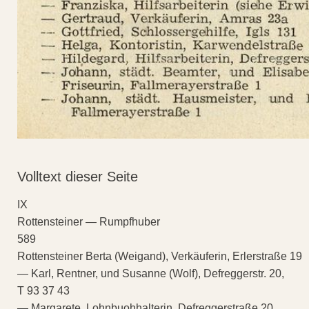
Volltext dieser Seite
IX
Rottensteiner — Rumpfhuber
589
Rottensteiner Berta (Weigand), Verkäuferin, Erlerstraße 19
— Karl, Rentner, und Susanne (Wolf), Defreggerstr. 20,
T 93 37 43
— Margarete, Lohnbuohhalterin, Defreggerstraße 20