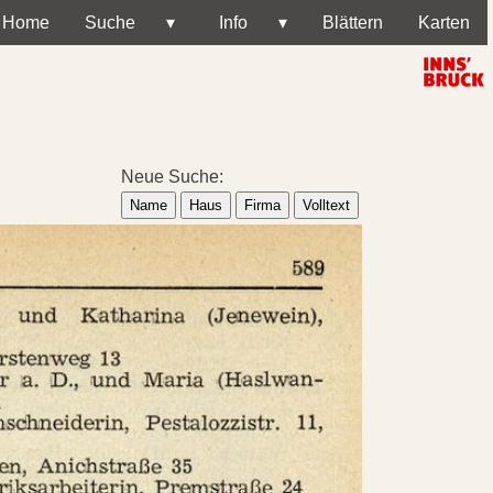
Home
Suche
▾
Info
▾
Blättern
Karten
Neue Suche:
Name
Haus
Firma
Volltext