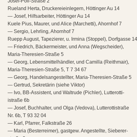
Josef-Pöll-Straße 2
Rueland Herta, Druckereieinlegern, Höttinger Au 14
— Josef, Hilfsarbeiter, Höttinger Au 14
Kuele Pius, Maurer, und Alice (Marchetti), Ahornhof 7
— Sergio, Lehrling, Ahornhof 7
Ruepp August, Tapezierer, u. Irmina (Stoppel), Dorfgasse 1
— Friedrich, Bäckermeister, und Anna (Wegscheider),
Maria-Theresien-Straße 5
— Georg, Lebensmittelhändler, und Camilla (Reithmair),
Maria-Theresien-Straße 5, T 7 34 67
— Georg, Handelsangestellter, Maria-Theresien-Straße 5
— Gertrud, Sekretärin (siehe Viktor)
— Ivo, BB-Assistent, und Waltrude (Pichler), Lutterotti-
istraße 6b
— Josef, Buchhalter, und Olga (Vedova), Lutterottistraße
Nr. 6b, T 93 32 04
— Karl, Pfarrer, Falkstraße 26
— Maria (Besterreimer), gastgew. Angestellte, Sieberer-