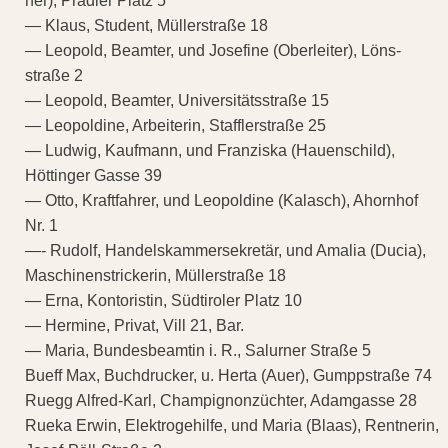
ner), Pradler Platz 5
— Klaus, Student, Müllerstraße 18
— Leopold, Beamter, und Josefine (Oberleiter), Löns-
straße 2
— Leopold, Beamter, Universitätsstraße 15
— Leopoldine, Arbeiterin, Stafflerstraße 25
— Ludwig, Kaufmann, und Franziska (Hauenschild),
Höttinger Gasse 39
— Otto, Kraftfahrer, und Leopoldine (Kalasch), Ahornhof
Nr. 1
—- Rudolf, Handelskammersekretär, und Amalia (Ducia),
Maschinenstrickerin, Müllerstraße 18
— Erna, Kontoristin, Südtiroler Platz 10
— Hermine, Privat, Vill 21, Bar.
— Maria, Bundesbeamtin i. R., Salurner Straße 5
Bueff Max, Buchdrucker, u. Herta (Auer), Gumppstraße 74
Ruegg Alfred-Karl, Champignonzüchter, Adamgasse 28
Rueka Erwin, Elektrogehilfe, und Maria (Blaas), Rentnerin,