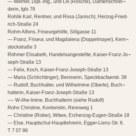
— Werner, Dipl.-Ing., und Lili (Rosche), Damenschnei¬
derin, Igls 76
Rohlik Karl, Rentner, und Rosa (Janisch), Herzog-Fried-
rich-Straße 24
Rohm Alfons, Friseurgehilfe, Sillgasse 11
— Franz, Friseur, und Magdalena (Doppelmayer), Kern¬
stockstraße 3
Röhmer Elisabeth, Handelsangestellte, Kaiser-Franz-Jo¬
seph-Straße 13
— Felix, Koch, Kaiser-Franz-Joseph-Straße 13
— Maria (Schlichtinger), Beninerin, Speckbacfaerstr. 39
— Rudolf, Buchhalter, und Wilhelmine (Oberle), Buch¬
halterin, Kaiser-Franz-Joseph-Straße 13
-— W-ilhe-lmine, Buchhalterin (siehe Rudolf)
Rohn Christine, Kontoristin, Rennweg 1
— Christine (Rotier), Witwe, Erzherzog-Eugen-Straße 18
— Else, Hauptschul-Hauptlehrerin, Egger-Lienz-Str. 6.
T 7 07 86