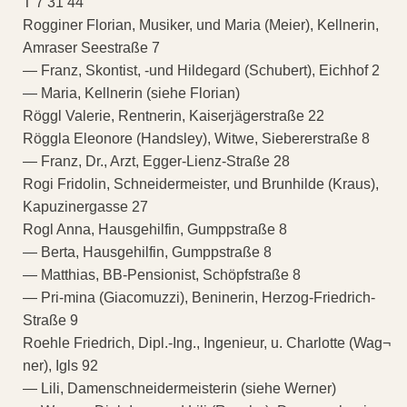
T 7 31 44
Rogginer Florian, Musiker, und Maria (Meier), Kellnerin,
Amraser Seestraße 7
— Franz, Skontist, -und Hildegard (Schubert), Eichhof 2
— Maria, Kellnerin (siehe Florian)
Röggl Valerie, Rentnerin, Kaiserjägerstraße 22
Röggla Eleonore (Handsley), Witwe, Siebererstraße 8
— Franz, Dr., Arzt, Egger-Lienz-Straße 28
Rogi Fridolin, Schneidermeister, und Brunhilde (Kraus),
Kapuzinergasse 27
Rogl Anna, Hausgehilfin, Gumppstraße 8
— Berta, Hausgehilfin, Gumppstraße 8
— Matthias, BB-Pensionist, Schöpfstraße 8
— Pri-mina (Giacomuzzi), Beninerin, Herzog-Friedrich-
Straße 9
Roehle Friedrich, Dipl.-Ing., Ingenieur, u. Charlotte (Wag¬
ner), Igls 92
— Lili, Damenschneidermeisterin (siehe Werner)