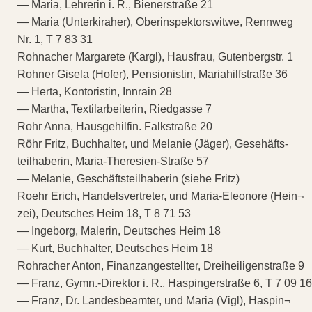
— Maria, Lehrerin i. R., Bienerstraße 21
— Maria (Unterkiraher), Oberinspektorswitwe, Rennweg
Nr. 1, T 7 83 31
Rohnacher Margarete (Kargl), Hausfrau, Gutenbergstr. 1
Rohner Gisela (Hofer), Pensionistin, Mariahilfstraße 36
— Herta, Kontoristin, Innrain 28
— Martha, Textilarbeiterin, Riedgasse 7
Rohr Anna, Hausgehilfin. Falkstraße 20
Röhr Fritz, Buchhalter, und Melanie (Jäger), Gesehäfts-
teilhaberin, Maria-Theresien-Straße 57
— Melanie, Geschäftsteilhaberin (siehe Fritz)
Roehr Erich, Handelsvertreter, und Maria-Eleonore (Hein¬
zei), Deutsches Heim 18, T 8 71 53
— Ingeborg, Malerin, Deutsches Heim 18
— Kurt, Buchhalter, Deutsches Heim 18
Rohracher Anton, Finanzangestellter, Dreiheiligenstraße 9
— Franz, Gymn.-Direktor i. R., Haspingerstraße 6, T 7 09 16
— Franz, Dr. Landesbeamter, und Maria (Vigl), Haspin¬