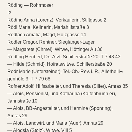
Röding — Rohrmoser
IX
Röding Anna (Lorenz), Verkäuferin, Stiftgasse 2
Rödl Maria, Kellnerin, Mariahilfstraße 3
Rödlach Amalia, Magd, Holzgasse 14
Rodler Gregor, Rentner, Sieglanger-Lager
— Margarete (Chmel), Witwe, Höttinger Au 36
Rödling Heribert, Dr., Arzt, Schillerstraße 20, T 7 43 43
— Hilde (Schmid), Hofratswitwe, Schillerstraße 20
Rodr Marie (Untersteiner), Tel.-Ob.-Rev. i. R., Allerheili¬
genhöfe 3, T 7 79 68
Rofner Adolf, Hilfsarbeiter, und Theresia (Silier), Amras 35
— Alois, Pensionist, und Katharina (Kaltenbrunn er),
Jahnstraße 10
— Alois, BB-Angestellter, und Hermine (Sponring),
Amras 29
— Alois, Landwirt, und Maria (Auer), Amras 29
— Alodsia (Stolz), Witwe, Vill 5