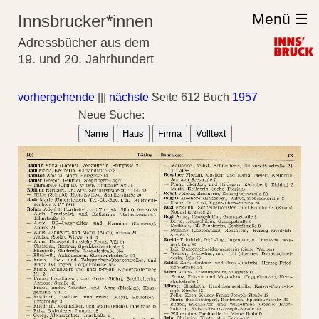
Menü ☰
Innsbrucker*innen
Adressbücher aus dem
19. und 20. Jahrhundert
vorhergehende
|||
nächste
Seite 612 Buch
1957
Neue Suche:
Name
Haus
Firma
Volltext