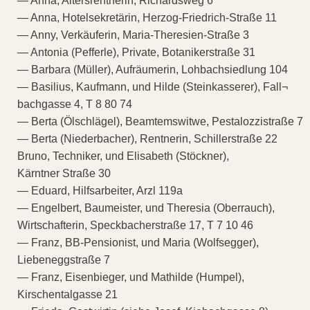
— Anna, Altersrentnerin, Richardsweg 6
— Anna, Hotelsekretärin, Herzog-Friedrich-Straße 11
— Anny, Verkäuferin, Maria-Theresien-Straße 3
— Antonia (Pefferle), Private, Botanikerstraße 31
— Barbara (Müller), Aufräumerin, Lohbachsiedlung 104
— Basilius, Kaufmann, und Hilde (Steinkasserer), Fall¬
bachgasse 4, T 8 80 74
— Berta (Ölschlägel), Beamtemswitwe, Pestalozzistraße 7
— Berta (Niederbacher), Rentnerin, Schillerstraße 22
Bruno, Techniker, und Elisabeth (Stöckner),
Kärntner Straße 30
— Eduard, Hilfsarbeiter, Arzl 119a
— Engelbert, Baumeister, und Theresia (Oberrauch),
Wirtschafterin, Speckbacherstraße 17, T 7 10 46
— Franz, BB-Pensionist, und Maria (Wolfsegger),
Liebeneggstraße 7
— Franz, Eisenbieger, und Mathilde (Humpel),
Kirschentalgasse 21