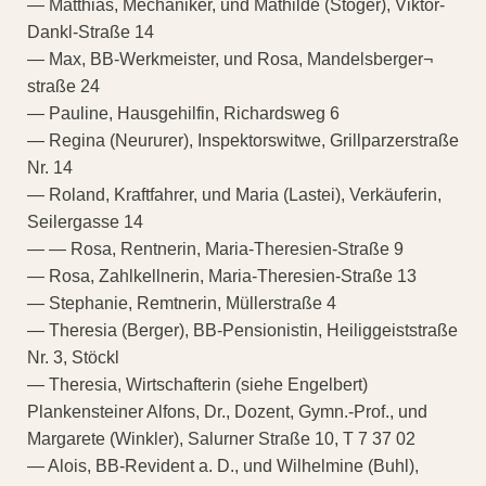
— Matthias, Mechaniker, und Mathilde (Stöger), Viktor-
Dankl-Straße 14
— Max, BB-Werkmeister, und Rosa, Mandelsberger¬
straße 24
— Pauline, Hausgehilfin, Richardsweg 6
— Regina (Neururer), Inspektorswitwe, Grillparzerstraße
Nr. 14
— Roland, Kraftfahrer, und Maria (Lastei), Verkäuferin,
Seilergasse 14
— — Rosa, Rentnerin, Maria-Theresien-Straße 9
— Rosa, Zahlkellnerin, Maria-Theresien-Straße 13
— Stephanie, Remtnerin, Müllerstraße 4
— Theresia (Berger), BB-Pensionistin, Heiliggeiststraße
Nr. 3, Stöckl
— Theresia, Wirtschafterin (siehe Engelbert)
Plankensteiner Alfons, Dr., Dozent, Gymn.-Prof., und
Margarete (Winkler), Salurner Straße 10, T 7 37 02
— Alois, BB-Revident a. D., und Wilhelmine (Buhl),