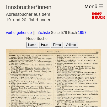
Menü ☰
Innsbrucker*innen
Adressbücher aus dem
19. und 20. Jahrhundert
vorhergehende
|||
nächste
Seite 579 Buch
1957
Neue Suche:
Name
Haus
Firma
Volltext