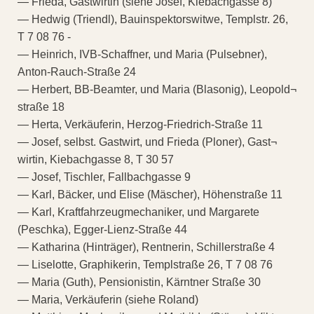
— Frieda, Gastwirtin (siehe Josef, Kiebachgasse 8)
— Hedwig (Triendl), Bauinspektorswitwe, Templstr. 26,
T 7 08 76 -
— Heinrich, IVB-Schaffner, und Maria (Pulsebner),
Anton-Rauch-Straße 24
— Herbert, BB-Beamter, und Maria (Blasonig), Leopold¬
straße 18
— Herta, Verkäuferin, Herzog-Friedrich-Straße 11
— Josef, selbst. Gastwirt, und Frieda (Ploner), Gast¬
wirtin, Kiebachgasse 8, T 30 57
— Josef, Tischler, Fallbachgasse 9
— Karl, Bäcker, und Elise (Mäscher), Höhenstraße 11
— Karl, Kraftfahrzeugmechaniker, und Margarete
(Peschka), Egger-Lienz-Straße 44
— Katharina (Hinträger), Rentnerin, Schillerstraße 4
— Liselotte, Graphikerin, Templstraße 26, T 7 08 76
— Maria (Guth), Pensionistin, Kärntner Straße 30
— Maria, Verkäuferin (siehe Roland)