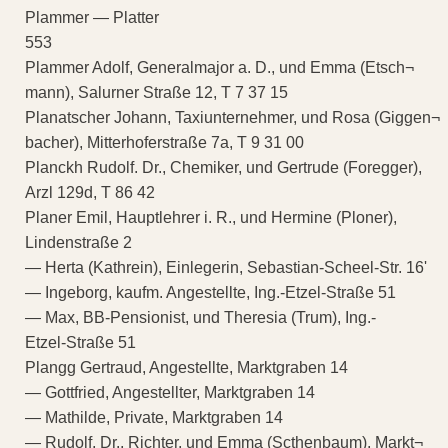
Plammer — Platter
553
Plammer Adolf, Generalmajor a. D., und Emma (Etsch¬
mann), Salurner Straße 12, T 7 37 15
Planatscher Johann, Taxiunternehmer, und Rosa (Giggen¬
bacher), Mitterhoferstraße 7a, T 9 31 00
Planckh Rudolf. Dr., Chemiker, und Gertrude (Foregger),
Arzl 129d, T 86 42
Planer Emil, Hauptlehrer i. R., und Hermine (Ploner),
Lindenstraße 2
— Herta (Kathrein), Einlegerin, Sebastian-Scheel-Str. 16'
— Ingeborg, kaufm. Angestellte, Ing.-Etzel-Straße 51
— Max, BB-Pensionist, und Theresia (Trum), Ing.-
Etzel-Straße 51
Plangg Gertraud, Angestellte, Marktgraben 14
— Gottfried, Angestellter, Marktgraben 14
— Mathilde, Private, Marktgraben 14
— Rudolf, Dr., Richter, und Emma (Scthenbaum), Markt¬