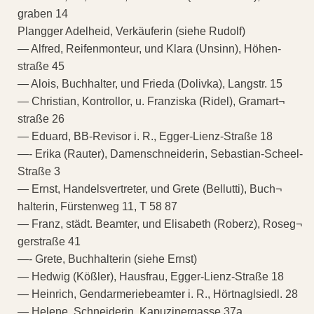
graben 14
Plangger Adelheid, Verkäuferin (siehe Rudolf)
— Alfred, Reifenmonteur, und Klara (Unsinn), Höhen-
straße 45
— Alois, Buchhalter, und Frieda (Dolivka), Langstr. 15
— Christian, Kontrollor, u. Franziska (Ridel), Gramart¬
straße 26
— Eduard, BB-Revisor i. R., Egger-Lienz-Straße 18
—- Erika (Rauter), Damenschneiderin, Sebastian-Scheel-
Straße 3
— Ernst, Handelsvertreter, und Grete (Bellutti), Buch¬
halterin, Fürstenweg 11, T 58 87
— Franz, städt. Beamter, und Elisabeth (Roberz), Roseg¬
gerstraße 41
—- Grete, Buchhalterin (siehe Ernst)
— Hedwig (Kößler), Hausfrau, Egger-Lienz-Straße 18
— Heinrich, Gendarmeriebeamter i. R., Hörtnaglsiedl. 28
— Helene, Schneiderin, Kapuzinergasse 37a