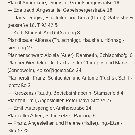
Pfandl Annemarie, Drogistin, Gabelsbergerstraße 18
— Edeltraud, Angestellte, Gabelsbergerstraße 18
— Hans, Drogist, Filialleiter, und Berta (Harm), Gabelsber¬
gerstraße 18, T 93 42 54
— Kurt, Student, Am Roßsprung 3
Pfandlbauer Alfonsa (Trutschnigg), Haushalt, Hörtnagl-
siedlung 27
Pfannenschwarz Aloisia (Auer), Rentnerin, Schlachthofg. 6
Pfänner Wendelin, Dr., Facharzt für Chirurgie, und Marie
(Jennewein), Kaiser]ägerstraße 24
Pfannerstill Franz, Schlächter, und Antonie (Fuchs), Schil¬
lerstraße 2
— Kreszenz (Rauth), Betriebsinhaberin, Stamserfeld 4
Pfanzelt Emil, Angestellter, Peter-Mayr-Straße 27
— Emil, Autospengler, Amthorstraße 14
Pfanzelter Alfred, Schriftsetzer, Panzing 8
— Franz, Angestellter, und Helene (Haller), Ing.-Etzel-
Straße 23