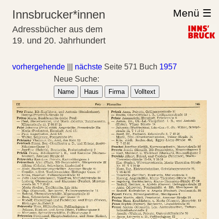
Menü ☰
Innsbrucker*innen
Adressbücher aus dem
19. und 20. Jahrhundert
vorhergehende
|||
nächste
Seite 571 Buch
1957
Neue Suche:
Name
Haus
Firma
Volltext