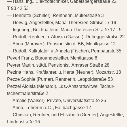
— Hans, Ing., Elektrotechniker, Gabelsbergerstraße 22,
T 93 42 53
— Henriette (Schiller), Rentnerin, Müllerstraße 3
— Herwig, Angestellter, Maria-Theresien-Straße 17-19
— Ingeborg, Buchhalterin, Maria-Theresien-Straße 17-19
— Rudolf, Rentner, u. Aloisia (Gasser). Defreggerstraße 22
— Anna (Murovec), Pensionistin d. BB, Mentlgasse 12
— Rudolf, Kalkulator, u. Angela (Fischer), Pembaurstr. 35
Peyerl Franz, Büroangestellter, Mentlgasse 6
Peyrer Martin, städt. Pensionist, Amraser Straße 28
Pezina Hans, Kraftfahrer, u. Herta (Neuner), Mozartstr. 13
Pezze Sophie (Purner), Rentnerin, Leopoldstraße 53
Pezzei Aloisia (Menardi), Lds.-Amtsratswitwe, Tschur-
tschenthalerstraße 2
— Amalie (Walser), Private, Universitätsstraße 26
— Anna, Lehrerin a. D., Fallbachgasse 12
— Christian, Rentner, und Elisabeth (Gredler), Angestellte,
Lindenstraße 16