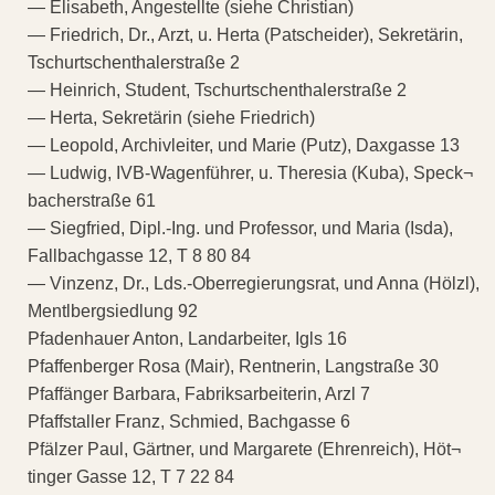
— Elisabeth, Angestellte (siehe Christian)
— Friedrich, Dr., Arzt, u. Herta (Patscheider), Sekretärin,
Tschurtschenthalerstraße 2
— Heinrich, Student, Tschurtschenthalerstraße 2
— Herta, Sekretärin (siehe Friedrich)
— Leopold, Archivleiter, und Marie (Putz), Daxgasse 13
— Ludwig, IVB-Wagenführer, u. Theresia (Kuba), Speck¬
bacherstraße 61
— Siegfried, Dipl.-Ing. und Professor, und Maria (Isda),
Fallbachgasse 12, T 8 80 84
— Vinzenz, Dr., Lds.-Oberregierungsrat, und Anna (Hölzl),
Mentlbergsiedlung 92
Pfadenhauer Anton, Landarbeiter, Igls 16
Pfaffenberger Rosa (Mair), Rentnerin, Langstraße 30
Pfaffänger Barbara, Fabriksarbeiterin, Arzl 7
Pfaffstaller Franz, Schmied, Bachgasse 6
Pfälzer Paul, Gärtner, und Margarete (Ehrenreich), Höt¬
tinger Gasse 12, T 7 22 84