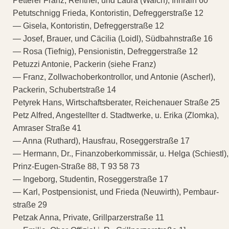
Petterer Franz, Rentner, und Laura (Walch), Innrain 60
Petutschnigg Frieda, Kontoristin, Defreggerstraße 12
— Gisela, Kontoristin, Defreggerstraße 12
— Josef, Brauer, und Cäcilia (Loidl), Südbahnstraße 16
— Rosa (Tiefnig), Pensionistin, Defreggerstraße 12
Petuzzi Antonie, Packerin (siehe Franz)
— Franz, Zollwachoberkontrollor, und Antonie (Ascherl),
Packerin, Schubertstraße 14
Petyrek Hans, Wirtschaftsberater, Reichenauer Straße 25
Petz Alfred, Angestellter d. Stadtwerke, u. Erika (Zlomka),
Amraser Straße 41
— Anna (Ruthard), Hausfrau, Roseggerstraße 17
— Hermann, Dr., Finanzoberkommissär, u. Helga (Schiestl),
Prinz-Eugen-Straße 88, T 93 58 73
— Ingeborg, Studentin, Roseggerstraße 17
— Karl, Postpensionist, und Frieda (Neuwirth), Pembaur-
straße 29
Petzak Anna, Private, Grillparzerstraße 11