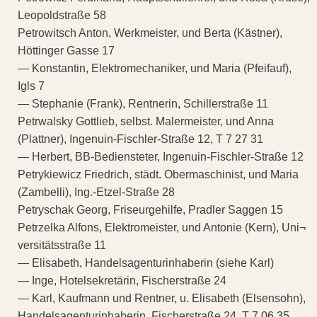
Leopoldstraße 58
Petrowitsch Anton, Werkmeister, und Berta (Kästner),
Höttinger Gasse 17
— Konstantin, Elektromechaniker, und Maria (Pfeifauf),
Igls 7
— Stephanie (Frank), Rentnerin, Schillerstraße 11
Petrwalsky Gottlieb, selbst. Malermeister, und Anna
(Plattner), Ingenuin-Fischler-Straße 12, T 7 27 31
— Herbert, BB-Bediensteter, Ingenuin-Fischler-Straße 12
Petrykiewicz Friedrich, städt. Obermaschinist, und Maria
(Zambelli), Ing.-Etzel-Straße 28
Petryschak Georg, Friseurgehilfe, Pradler Saggen 15
Petrzelka Alfons, Elektromeister, und Antonie (Kern), Uni¬
versitätsstraße 11
— Elisabeth, Handelsagenturinhaberin (siehe Karl)
— Inge, Hotelsekretärin, Fischerstraße 24
— Karl, Kaufmann und Rentner, u. Elisabeth (Elsensohn),
Handelsagenturinhaberin, Fischerstraße 24, T 7 06 35