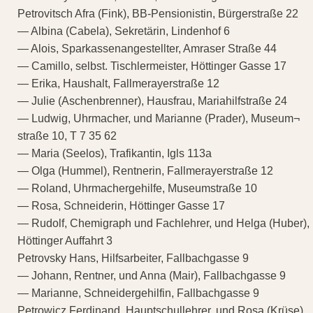
Petrovitsch Afra (Fink), BB-Pensionistin, Bürgerstraße 22
— Albina (Cabela), Sekretärin, Lindenhof 6
— Alois, Sparkassenangestellter, Amraser Straße 44
— Camillo, selbst. Tischlermeister, Höttinger Gasse 17
— Erika, Haushalt, Fallmerayerstraße 12
— Julie (Aschenbrenner), Hausfrau, Mariahilfstraße 24
— Ludwig, Uhrmacher, und Marianne (Prader), Museum¬
straße 10, T 7 35 62
— Maria (Seelos), Trafikantin, Igls 113a
— Olga (Hummel), Rentnerin, Fallmerayerstraße 12
— Roland, Uhrmachergehilfe, Museumstraße 10
— Rosa, Schneiderin, Höttinger Gasse 17
— Rudolf, Chemigraph und Fachlehrer, und Helga (Huber),
Höttinger Auffahrt 3
Petrovsky Hans, Hilfsarbeiter, Fallbachgasse 9
— Johann, Rentner, und Anna (Mair), Fallbachgasse 9
— Marianne, Schneidergehilfin, Fallbachgasse 9
Petrowicz Ferdinand, Hauptschullehrer, und Rosa (Krüse),