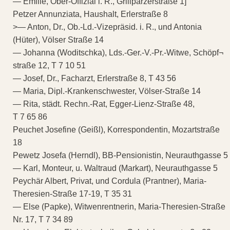
— Emilie, Ober-Offizial i. R., Grillparzerstraße 1]
Petzer Annunziata, Haushalt, Erlerstraße 8
>— Anton, Dr., Ob.-Ld.-Vizepräsid. i. R., und Antonia
(Hüter), Völser Straße 14
— Johanna (Woditschka), Lds.-Ger.-V.-Pr.-Witwe, Schöpf¬
straße 12, T 7 10 51
— Josef, Dr., Facharzt, Erlerstraße 8, T 43 56
— Maria, Dipl.-Krankenschwester, Völser-Straße 14
— Rita, städt. Rechn.-Rat, Egger-Lienz-Straße 48,
T 7 65 86
Peuchet Josefine (Geißl), Korrespondentin, Mozartstraße
18
Pewetz Josefa (Herndl), BB-Pensionistin, Neurauthgasse 5
— Karl, Monteur, u. Waltraud (Markart), Neurauthgasse 5
Peychär Albert, Privat, und Cordula (Prantner), Maria-
Theresien-Straße 17-19, T 35 31
— Else (Papke), Witwenrentnerin, Maria-Theresien-Straße
Nr. 17, T 7 34 89