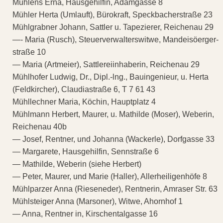
Mühlens Erna, Hausgehilfin, Adamgasse 8
Mühler Herta (Umlauft), Bürokraft, Speckbacherstraße 23
Mühlgrabner Johann, Sattler u. Tapezierer, Reichenau 29
—- Maria (Rusch), Steuerverwalterswitwe, Mandeisöerger-
straße 10
— Maria (Artmeier), Sattlereiinhaberin, Reichenau 29
Mühlhofer Ludwig, Dr., Dipl.-lng., Bauingenieur, u. Herta
(Feldkircher), Claudiastraße 6, T 7 61 43
Mühllechner Maria, Köchin, Hauptplatz 4
Mühlmann Herbert, Maurer, u. Mathilde (Moser), Weberin,
Reichenau 40b
— Josef, Rentner, und Johanna (Wackerle), Dorfgasse 33
— Margarete, Hausgehilfin, Sennstraße 6
— Mathilde, Weberin (siehe Herbert)
— Peter, Maurer, und Marie (Haller), Allerheiligenhöfe 8
Mühlparzer Anna (Rieseneder), Rentnerin, Amraser Str. 63
Mühlsteiger Anna (Marsoner), Witwe, Ahornhof 1
— Anna, Rentner in, Kirschentalgasse 16