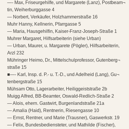
—- Max, Friseurgehilfe, und Margarete (Lanz), Postbeam¬
tin, Weiherburggasse 4
— Norbert, Verkäufer, Holzhammerstraße 16
Muhr Hanny, Kellnerin, Pfarrgasse 5
— Maria, Hausgehilfin, Kaiser-Franz-Joseph-Straße 1
Muhrer Margaret, Hilfsarbeiterin (siehe Urban)
— Urban, Maurer, u. Margarete (Pögler), Hilfsarbeiterin,
Arzl 232
Mühringer Heimo, Dr., Mittelschulprofessor, Gutenberg¬
straße 15
■—- Karl, Insp. d. P.- u. T.-D., und Adelheid (Lang), Gu¬
tenbergstraße 15
Mühsam Otto, Lagerarbeiter, Heiliggeiststraße 2b
Muigg Alfred, BB-Beamter, Oswald-Redlich-Straße 2
— Alois, ehern. Gastwirt, Burgenlandstraße 21a
— Amalia (Haid), Rentnerin, Riesengasse 10
— Ernst, Rentner, und Marie (Trausner), Gaswerkstr. 19
— Felix, Bundesbediensteter, und Mathilde (Fischer),