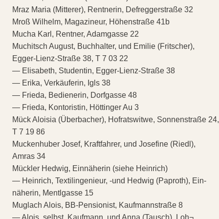
Mraz Maria (Mitterer), Rentnerin, Defreggerstraße 32
Mroß Wilhelm, Magazineur, Höhenstraße 41b
Mucha Karl, Rentner, Adamgasse 22
Muchitsch August, Buchhalter, und Emilie (Fritscher),
Egger-Lienz-Straße 38, T 7 03 22
— Elisabeth, Studentin, Egger-Lienz-Straße 38
— Erika, Verkäuferin, Igls 38
— Frieda, Bedienerin, Dorfgasse 48
— Frieda, Kontoristin, Höttinger Au 3
Mück Aloisia (Überbacher), Hofratswitwe, Sonnenstraße 24,
T 7 19 86
Muckenhuber Josef, Kraftfahrer, und Josefine (Riedl),
Amras 34
Mückler Hedwig, Einnäherin (siehe Heinrich)
— Heinrich, Textilingenieur, -und Hedwig (Paproth), Ein-
näherin, Mentlgasse 15
Muglach Alois, BB-Pensionist, Kaufmannstraße 8
— Alois, selbst. Kaufmann, und Anna (Tausch), Loh¬