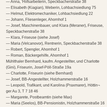
— Anna, 'Hiifsarbeiterin, Speckbacherstraße 38
— Elisabeth (Kiagian), Weberin, Lohbachsiedlung 75
— Helmut, Elektromechaniker, Lohbachsiedlung 22
— Johann, Fliesenleger, Ahornhof 1
— Josef, Maschinenbauer, und Klara (Meraner), Friseuse,
Speckbacherstraße 38
— Klara, Friseuse (siehe Josef)
— Maria (Velcanovor), Rentnerin, Speckbacherstraße 38
— Robert, Spengler, Ahornhof 1
— Roman, Bäckergehilfe, Ahornhof 1
Mühlthaler Bernhard, kaufm. Angestellter, und Charlotte
(Gini), Friseurin, Josef-Pöll-Straße 19a
— Charlotte, Friseurin (siehe Bernhard)
— Josef, BB-Angestellter, Holzhammerstraße 16
— Leopold, Trafikant, und Karolina (Praxmarer), Höttin¬
ger Au 3, T 7 18 46
— Margarete, Postbeamtin (siehe Max)
— Maria (Seelos), BB-Pensionistin, Holzhammerstraße 16