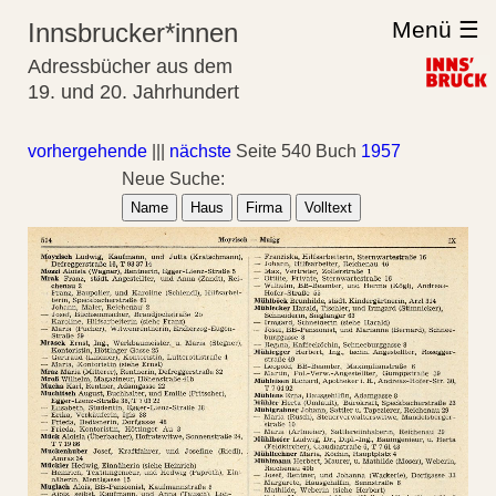
Menü ☰
Innsbrucker*innen
Adressbücher aus dem
19. und 20. Jahrhundert
vorhergehende
|||
nächste
Seite 540 Buch
1957
Neue Suche:
Name
Haus
Firma
Volltext