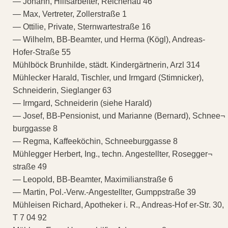
— Johann, Hilfsarbeiter, Reichenau 46
— Max, Vertreter, Zollerstraße 1
— Ottilie, Private, Sternwartestraße 16
— Wilhelm, BB-Beamter, und Herma (Kögl), Andreas-
Hofer-Straße 55
Mühlböck Brunhilde, städt. Kindergärtnerin, Arzl 314
Mühlecker Harald, Tischler, und Irmgard (Stimnicker),
Schneiderin, Sieglanger 63
— Irmgard, Schneiderin (siehe Harald)
— Josef, BB-Pensionist, und Marianne (Bernard), Schnee¬
burggasse 8
— Regma, Kaffeeköchin, Schneeburggasse 8
Mühlegger Herbert, Ing., techn. Angestellter, Rosegger¬
straße 49
— Leopold, BB-Beamter, Maximilianstraße 6
— Martin, Pol.-Verw.-Angestellter, Gumppstraße 39
Mühleisen Richard, Apotheker i. R., Andreas-Hof er-Str. 30,
T 7 04 92