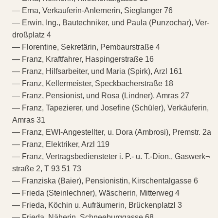
— Erna, Verkauferin-Anlernerin, Sieglanger 76
— Erwin, Ing., Bautechniker, und Paula (Punzochar), Ver-
droßplatz 4
— Florentine, Sekretärin, Pembaurstraße 4
— Franz, Kraftfahrer, Haspingerstraße 16
— Franz, Hilfsarbeiter, und Maria (Spirk), Arzl 161
— Franz, Kellermeister, Speckbacherstraße 18
— Franz, Pensionist, und Rosa (Lindner), Amras 27
— Franz, Tapezierer, und Josefine (Schüler), Verkäuferin,
Amras 31
— Franz, EWI-Angestellter, u. Dora (Ambrosi), Premstr. 2a
— Franz, Elektriker, Arzl 119
— Franz, Vertragsbediensteter i. P.- u. T.-Dion., Gaswerk¬
straße 2, T 93 51 73
— Franziska (Baier), Pensionistin, Kirschentalgasse 6
— Frieda (Steinlechner), Wäscherin, Mitterweg 4
— Frieda, Köchin u. Aufräumerin, Brückenplatzl 3
— Frieda, Näherin, Schneeburggasse 68