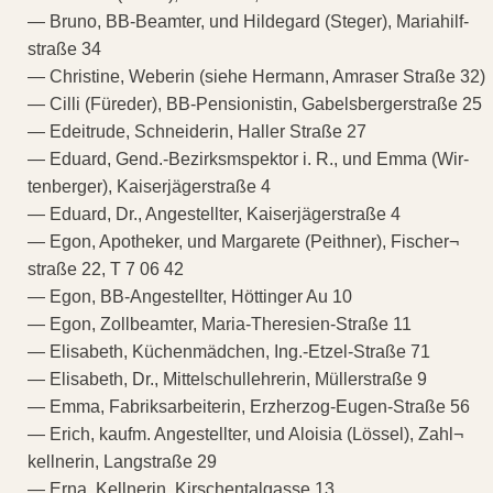
— Bruno, BB-Beamter, und Hildegard (Steger), Mariahilf-
straße 34
— Christine, Weberin (siehe Hermann, Amraser Straße 32)
— Cilli (Füreder), BB-Pensionistin, Gabelsbergerstraße 25
— Edeitrude, Schneiderin, Haller Straße 27
— Eduard, Gend.-Bezirksmspektor i. R., und Emma (Wir-
tenberger), Kaiserjägerstraße 4
— Eduard, Dr., Angestellter, Kaiserjägerstraße 4
— Egon, Apotheker, und Margarete (Peithner), Fischer¬
straße 22, T 7 06 42
— Egon, BB-Angestellter, Höttinger Au 10
— Egon, Zollbeamter, Maria-Theresien-Straße 11
— Elisabeth, Küchenmädchen, Ing.-Etzel-Straße 71
— Elisabeth, Dr., Mittelschullehrerin, Müllerstraße 9
— Emma, Fabriksarbeiterin, Erzherzog-Eugen-Straße 56
— Erich, kaufm. Angestellter, und Aloisia (Lössel), Zahl¬
kellnerin, Langstraße 29
— Erna, Kellnerin, Kirschentalgasse 13