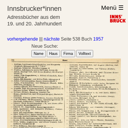
Menü ☰
Innsbrucker*innen
Adressbücher aus dem
19. und 20. Jahrhundert
vorhergehende
|||
nächste
Seite 538 Buch
1957
Neue Suche:
Name
Haus
Firma
Volltext