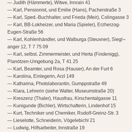
— Judith (Hämmerte), Witwe, Innrain 41
— Karl, Pensionist, und Emilie (Hans), Pacherstraße 3
— Karl, Sped.-Buchhalter, und Frieda (Meir), Colingasse 3
— Karl, BB-Lokheizer, und Maria (Spieler), Erzherzog-
Eugen-Straße 56
— Karl, Kohlenhändler, und Walburga (Steuxner), Siegl¬
anger 12, T 7 75 09
— Karl, selbst. Zimmermeister, und Herta (Findenigg),
Planötzen-Umgebung 2a, T 41 25
— Karl, Beamter, und Rosa (Hauser), An der Furt 6
— Karolina, Einlegerin, Arzl 149
— Katharina, Photolaborantin, Gumppstraße 49
— Klara, Lehrerin (siehe Walter, Museumstraße 20)
— Kreszenz (Thaler), Hausfrau, Kirschentalgasse 11
— Kunigunde (Bichler), Wirtschafterin, Lindenhof 15
— Kurt, Techniker und Chemiker, Rudolf-Greinz-Str. 3
— Lieselotte, Schneiderin, Vögelebichl 21
— Ludwig, Hilfsarbeiter, Innstraße 19