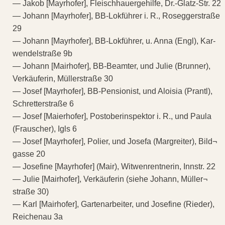
— Jakob [Mayrhofer], Fleischhauergehilfe, Dr.-Glatz-Str. 22
— Johann [Mayrhofer], BB-Lokführer i. R., Roseggerstraße
29
— Johann [Mayrhofer], BB-Lokführer, u. Anna (Engl), Kar-
wendelstraße 9b
— Johann [Mairhofer], BB-Beamter, und Julie (Brunner),
Verkäuferin, Müllerstraße 30
— Josef [Mayrhofer], BB-Pensionist, und Aloisia (Prantl),
Schretterstraße 6
— Josef [Maierhofer], Postoberinspektor i. R., und Paula
(Frauscher), Igls 6
— Josef [Mayrhofer], Polier, und Josefa (Margreiter), Bild¬
gasse 20
— Josefine [Mayrhofer] (Mair), Witwenrentnerin, Innstr. 22
— Julie [Mairhofer], Verkäuferin (siehe Johann, Müller¬
straße 30)
— Karl [Mairhofer], Gartenarbeiter, und Josefine (Rieder),
Reichenau 3a