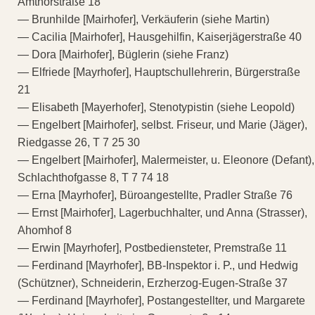
Amthorstraße 18
— Brunhilde [Mairhofer], Verkäuferin (siehe Martin)
— Cacilia [Mairhofer], Hausgehilfin, Kaiserjägerstraße 40
— Dora [Mairhofer], Büglerin (siehe Franz)
— Elfriede [Mayrhofer], Hauptschullehrerin, Bürgerstraße
21
— Elisabeth [Mayerhofer], Stenotypistin (siehe Leopold)
— Engelbert [Mairhofer], selbst. Friseur, und Marie (Jäger),
Riedgasse 26, T 7 25 30
— Engelbert [Mairhofer], Malermeister, u. Eleonore (Defant),
Schlachthofgasse 8, T 7 74 18
— Erna [Mayrhofer], Büroangestellte, Pradler Straße 76
— Ernst [Mairhofer], Lagerbuchhalter, und Anna (Strasser),
Ahomhof 8
— Erwin [Mayrhofer], Postbediensteter, Premstraße 11
— Ferdinand [Mayrhofer], BB-Inspektor i. P., und Hedwig
(Schützner), Schneiderin, Erzherzog-Eugen-Straße 37
— Ferdinand [Mayrhofer], Postangestellter, und Margarete