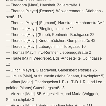
— Theodora [Mayr], Haushalt, Zollerstraße 1
— Therese [Meyer] (Demetz), Witwenrentnerin, Südbahn¬
straße 16
— Therese [Mayer] (Sigmund), Hausfrau, Meinhardstraße 1
— Theresia [Mayr], Pflegling, Innallee 11
— Theresia [Mayr] (Strobl), Rentnerin. Bachgasse 22
— Theresia [Mayr], Kindermädchen, Gumppstraße 43
— Theresia [Mayr], Laborgehilfin, Holzgasse 10
— Thomas [Mayr], Inv.-Rentner, Liebeneggstraße 2
— Traute [Mair] (Wiegrebe), Bds.-Angestellte, Colingasse
12
— Ulrich [Meyer], Glasgraveur, Gabelsbergerstraße 26
— Ursula [Mair], Aufräumerin (siehe Johann, Haydnplatz 5)
— Viktor [Meier], Oberinspektor i. P.- u. T.-D. i. R., und Leo¬
poldine (Maras) Gutenbergstraße 8
— Vinzenz [Mair], BB-Angestellter, und Maria (Volgger),
Stembachplatz 3
— Vinzenz [Maier], Vertragsbediensteter, Amras 111