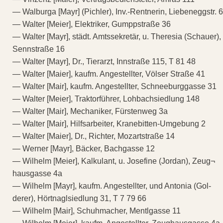
— Walburga [Mayr] (Pichler), Inv.-Rentnerin, Liebeneggstr. 6
— Walter [Meier], Elektriker, Gumppstraße 36
— Walter [Mayr], städt. Amtssekretär, u. Theresia (Schauer),
Sennstraße 16
— Walter [Mayr], Dr., Tierarzt, Innstraße 115, T 81 48
— Walter [Maier], kaufm. Angestellter, Völser Straße 41
— Walter [Mair], kaufm. Angestellter, Schneeburggasse 31
— Walter [Meier], Traktorführer, Lohbachsiedlung 148
— Walter [Mair], Mechaniker, Fürstenweg 3a
— Walter [Mair], Hilfsarbeiter, Kranebitten-Umgebung 2
— Walter [Maier], Dr., Richter, Mozartstraße 14
— Werner [Mayr], Bäcker, Bachgasse 12
— Wilhelm [Meier], Kalkulant, u. Josefine (Jordan), Zeug¬
hausgasse 4a
— Wilhelm [Mayr], kaufm. Angestellter, und Antonia (Gol-
derer), Hörtnaglsiedlung 31, T 7 79 66
— Wilhelm [Mair], Schuhmacher, Mentlgasse 11