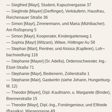
— Siegfried [Mayr], Student, Kapuzinergasse 37
— Sieglinde [Mayer] (Derflinger), Verkäuferin, Hausfrau,
Reichenauer Straße 36
— Simon [Mayr], Zimmermann, und Maria (Mühlbacher).
Am Roßsprung 5
— Simon [Mayr], Kooperator, Kindergartenweg 1
— Sophia [Mayr] (Witzani), Witwe, Höttinger Au 58
— Stephan [Mair], Rentner, und Aloisia (Kapferer), Loh¬
bachsiedlung 118
— Stephanie [Mayer] (Sr. Adefia), Ordensschwester, Ing.-
Etzel-Straße 71
— Stephanie [Mayr], Bedienerin, Zollerstraße 1
— Stephanie [Mair], Gastwirtin (siehe Johann, Hungerburg-
M. 12)
— Theodor [Mayer], Dipl.-Kaufmann, u. Margarete (Binder),
Brennerstraße 15
— Theodor [Mayr], Dipl.-Ing., Forstingenieur, und Elfriede
(Basalka), Wiesengasse 49