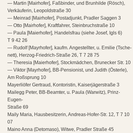
— Martin [Mairhofer], Faßbinder, und Brunhilde (Rösch),
Verkäuferin, Leopoldstraße 30
— Meinrad [Mairhofer], Postadjunkt, Pradler Saggen 3
— Otto [Mairhofer], Kraftfahrer, Steinbruchstraße 10
— Paula [Maierhofer], Handelsfrau (siehe Josef, Igls 6)
T 9 42 26
— Rudolf [Mayrhofer], kaufm. Angestellter, u. Emilie (Tsche-
nett), Herzog-Friedrich-Straße 26, T 7 28 75
— Theresia [Maierhofer], Stockmädchen, Brunecker Str. 10
— Viktor [Mayrhofer], BB-Pensionist, und Judith (Österle),
Am Roßsprung 10
Mayerliöfer Gertraud, Kontoristin, Kaiserjägerstraße 3
Mailegg Peter, BB-Beamter, u. Paula (Warwitz), Prinz-
Eugen-
Straße 69
Maily Maria, Hausbesitzerin, Andreas-Hofer-Str. 12, T 7 10
07
Maino Anna (Detomaso), Witwe, Pradler Straße 45