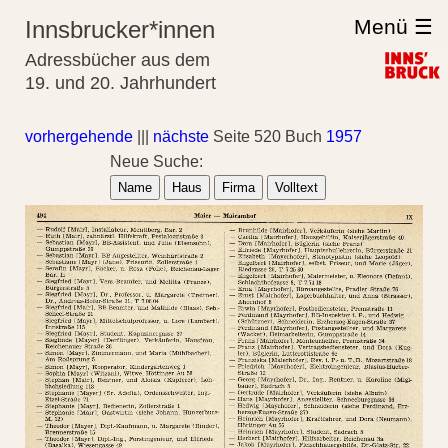
Menü ☰
Innsbrucker*innen
Adressbücher aus dem
19. und 20. Jahrhundert
vorhergehende
|||
nächste
Seite 520 Buch
1957
Neue Suche:
Name
Haus
Firma
Volltext