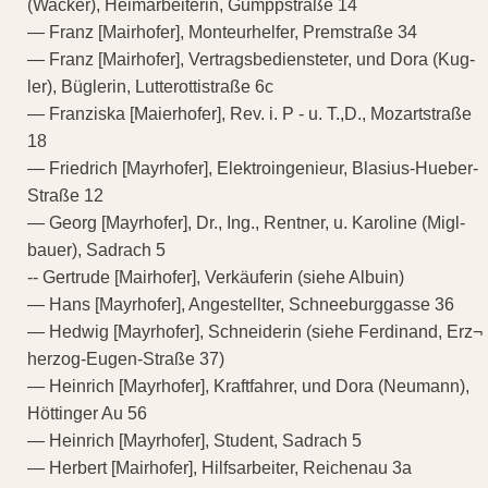
(Wacker), Heimarbeiterin, Gumppstraße 14
— Franz [Mairhofer], Monteurhelfer, Premstraße 34
— Franz [Mairhofer], Vertragsbediensteter, und Dora (Kug-
ler), Büglerin, Lutterottistraße 6c
— Franziska [Maierhofer], Rev. i. P - u. T.,D., Mozartstraße
18
— Friedrich [Mayrhofer], Elektroingenieur, Blasius-Hueber-
Straße 12
— Georg [Mayrhofer], Dr., Ing., Rentner, u. Karoline (Migl-
bauer), Sadrach 5
-- Gertrude [Mairhofer], Verkäuferin (siehe Albuin)
— Hans [Mayrhofer], Angestellter, Schneeburggasse 36
— Hedwig [Mayrhofer], Schneiderin (siehe Ferdinand, Erz¬
herzog-Eugen-Straße 37)
— Heinrich [Mayrhofer], Kraftfahrer, und Dora (Neumann),
Höttinger Au 56
— Heinrich [Mayrhofer], Student, Sadrach 5
— Herbert [Mairhofer], Hilfsarbeiter, Reichenau 3a