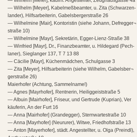
— Wilhelm [Meier], kaufm. Angestellter, Zeughausgasse 4a
— Wilhelm [Meyer], Kabelmeßbeamter, u. Zita (Schwarzen-
lander), Hilfsarbeiterin, Gabelsbergerstraße 26
— Wilhelmine [Mair], Kontoristin (siehe Johann, Defregger¬
straße 10)
— Wilhelmine [Mayr], Sekretärin, Egger-Lienz-Straße 38
— Winfried [Mayr], Dr., Finanzbeamter, u. Hildegard (Pech-
laner), Sieglanger 137, T 7 13 88
— Cäcilie [Mayr], Küchenmädchen, Schulgasse 3
— Zita [Meyer], Hilfsarbeiterin (siehe Wilhelm, Gabelsber¬
gerstraße 26)
Maierhofer (Achtung, Sammelname!)
— Agnes [Mayrhofer], Rentnerin, Heiliggeiststraße 5
— Albuin [Mairhofer], Friseur, und Gertrude (Kuprian), Ver
käuferin, An der Furt 16
— Anna [Mairhofer] (Grandegger), Sternwartestraße 10
— Anna [Mayrhofer] (Neururer), Witwe, Friedhofstraße 13
— Anton [Mayerhofer], städt. Angestellter, u. Olga (Preindl),