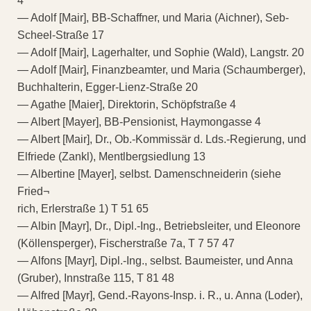
4
— Adolf [Mair], BB-Schaffner, und Maria (Aichner), Seb-
Scheel-Straße 17
— Adolf [Mair], Lagerhalter, und Sophie (Wald), Langstr. 20
— Adolf [Mair], Finanzbeamter, und Maria (Schaumberger),
Buchhalterin, Egger-Lienz-Straße 20
— Agathe [Maier], Direktorin, Schöpfstraße 4
— Albert [Mayer], BB-Pensionist, Haymongasse 4
— Albert [Mair], Dr., Ob.-Kommissär d. Lds.-Regierung, und
Elfriede (Zankl), Mentlbergsiedlung 13
— Albertine [Mayer], selbst. Damenschneiderin (siehe
Fried¬
rich, Erlerstraße 1) T 51 65
— Albin [Mayr], Dr., Dipl.-Ing., Betriebsleiter, und Eleonore
(Köllensperger), Fischerstraße 7a, T 7 57 47
— Alfons [Mayr], Dipl.-Ing., selbst. Baumeister, und Anna
(Gruber), Innstraße 115, T 81 48
— Alfred [Mayr], Gend.-Rayons-Insp. i. R., u. Anna (Loder),