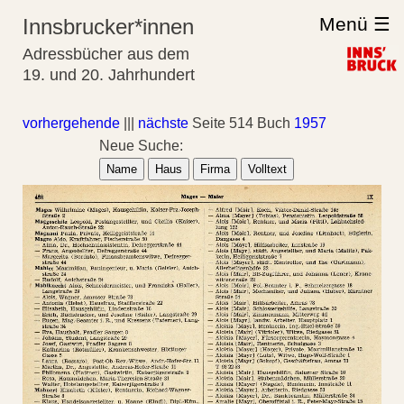
Menü ☰
Innsbrucker*innen
Adressbücher aus dem
19. und 20. Jahrhundert
vorhergehende
|||
nächste
Seite 514 Buch
1957
Neue Suche:
Name
Haus
Firma
Volltext