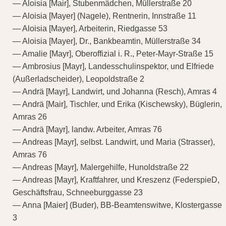
— Aloisia [Mair], Stubenmädchen, Müllerstraße 20
— Aloisia [Mayer] (Nagele), Rentnerin, Innstraße 11
— Aloisia [Mayer], Arbeiterin, Riedgasse 53
— Aloisia [Mayer], Dr., Bankbeamtin, Müllerstraße 34
— Amalie [Mayr], Oberoffizial i. R., Peter-Mayr-Straße 15
— Ambrosius [Mayr], Landesschulinspektor, und Elfriede
(Außerladscheider), Leopoldstraße 2
— Andrä [Mayr], Landwirt, und Johanna (Resch), Amras 4
— Andrä [Mair], Tischler, und Erika (Kischewsky), Büglerin,
Amras 26
— Andrä [Mayr], landw. Arbeiter, Amras 76
— Andreas [Mayr], selbst. Landwirt, und Maria (Strasser),
Amras 76
— Andreas [Mayr], Malergehilfe, Hunoldstraße 22
— Andreas [Mayr], Kraftfahrer, und Kreszenz (FederspieD,
Geschäftsfrau, Schneeburggasse 23
— Anna [Maier] (Buder), BB-Beamtenswitwe, Klostergasse
3