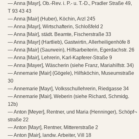
— Anna [Mayr], Ob.-Rev. i. P.- u. T.-D., Pradler Straße 49,
T 93 43 43
— Anna [Mair] (Huber), Köchin, Arzl 245
— Anna [Mayr], Wirtschafterin, Schloßfeld 2
— Anna [Mair], städt. Beamte, Fischerstraße 33
— Anna [Mayr] (Hartlieb), Gastwirtin, Allerheiligenhöfe 8
— Anna [Mair] (Saurwein), Hilfsarbeiterin, Egerdachstr. 26
— Anna [Mair], Lehrerin, Karl-Kapferer-Straße 9
— Anna [Mayer], Wäscherin (siehe Franz, Mariahilfstr. 34)
— Annemarie [Mair] (Gögele), Hilfsköchin, Museumstraße
30
— Annemarie [Mayr], Volksschullehrerin, Riedgasse 34
— Annemarie [Mair], Weberin (siehe Richard, Schmidg.
12b)
— Anton [Meyer], Rentner, und Maria (Henninger), Schöpf¬
straße 22
— Anton [Mayr], Rentner, Mittererstraße 2
— Anton [Mair], landw. Arbeiter, Vill 18