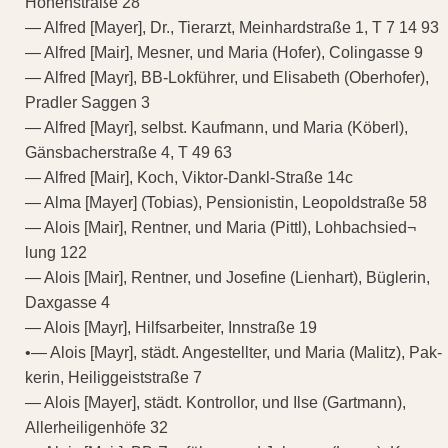
Höhenstraße 28
— Alfred [Mayer], Dr., Tierarzt, Meinhardstraße 1, T 7 14 93
— Alfred [Mair], Mesner, und Maria (Hofer), Colingasse 9
— Alfred [Mayr], BB-Lokführer, und Elisabeth (Oberhofer),
Pradler Saggen 3
— Alfred [Mayr], selbst. Kaufmann, und Maria (Köberl),
Gänsbacherstraße 4, T 49 63
— Alfred [Mair], Koch, Viktor-Dankl-Straße 14c
— Alma [Mayer] (Tobias), Pensionistin, Leopoldstraße 58
— Alois [Mair], Rentner, und Maria (Pittl), Lohbachsied¬
lung 122
— Alois [Mair], Rentner, und Josefine (Lienhart), Büglerin,
Daxgasse 4
— Alois [Mayr], Hilfsarbeiter, Innstraße 19
•— Alois [Mayr], städt. Angestellter, und Maria (Malitz), Pak-
kerin, Heiliggeiststraße 7
— Alois [Mayer], städt. Kontrollor, und Ilse (Gartmann),
Allerheiligenhöfe 32