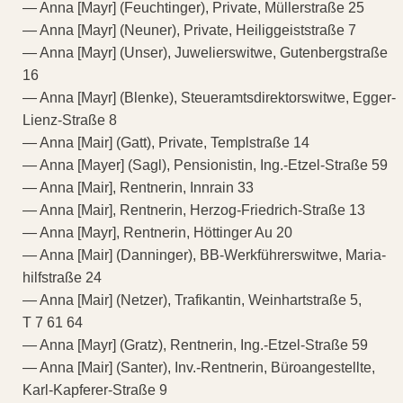
— Anna [Mayr] (Feuchtinger), Private, Müllerstraße 25
— Anna [Mayr] (Neuner), Private, Heiliggeiststraße 7
— Anna [Mayr] (Unser), Juwelierswitwe, Gutenbergstraße
16
— Anna [Mayr] (Blenke), Steueramtsdirektorswitwe, Egger-
Lienz-Straße 8
— Anna [Mair] (Gatt), Private, Templstraße 14
— Anna [Mayer] (Sagl), Pensionistin, Ing.-Etzel-Straße 59
— Anna [Mair], Rentnerin, Innrain 33
— Anna [Mair], Rentnerin, Herzog-Friedrich-Straße 13
— Anna [Mayr], Rentnerin, Höttinger Au 20
— Anna [Mair] (Danninger), BB-Werkführerswitwe, Maria-
hilfstraße 24
— Anna [Mair] (Netzer), Trafikantin, Weinhartstraße 5,
T 7 61 64
— Anna [Mayr] (Gratz), Rentnerin, Ing.-Etzel-Straße 59
— Anna [Mair] (Santer), Inv.-Rentnerin, Büroangestellte,
Karl-Kapferer-Straße 9