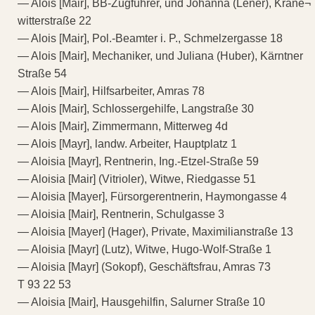
— Alois [Mair], BB-Zugführer, und Johanna (Lener), Krane¬
witterstraße 22
— Alois [Mair], Pol.-Beamter i. P., Schmelzergasse 18
— Alois [Mair], Mechaniker, und Juliana (Huber), Kärntner
Straße 54
— Alois [Mair], Hilfsarbeiter, Amras 78
— Alois [Mair], Schlossergehilfe, Langstraße 30
— Alois [Mair], Zimmermann, Mitterweg 4d
— Alois [Mayr], landw. Arbeiter, Hauptplatz 1
— Aloisia [Mayr], Rentnerin, Ing.-Etzel-Straße 59
— Aloisia [Mair] (Vitrioler), Witwe, Riedgasse 51
— Aloisia [Mayer], Fürsorgerentnerin, Haymongasse 4
— Aloisia [Mair], Rentnerin, Schulgasse 3
— Aloisia [Mayer] (Hager), Private, Maximilianstraße 13
— Aloisia [Mayr] (Lutz), Witwe, Hugo-Wolf-Straße 1
— Aloisia [Mayr] (Sokopf), Geschäftsfrau, Amras 73
T 93 22 53
— Aloisia [Mair], Hausgehilfin, Salurner Straße 10