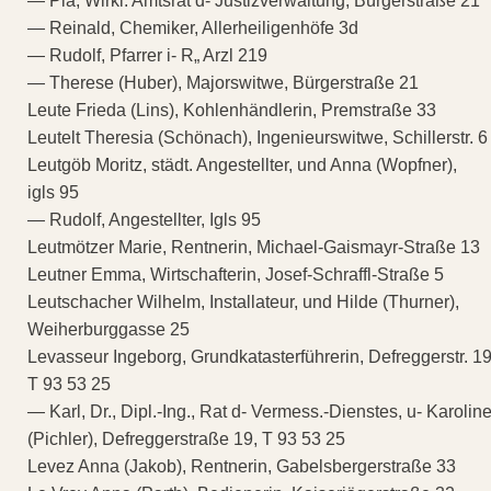
— Pia, Wirkl. Amtsrat d- Justizverwaltung, Bürgerstraße 21
— Reinald, Chemiker, Allerheiligenhöfe 3d
— Rudolf, Pfarrer i- R„ Arzl 219
— Therese (Huber), Majorswitwe, Bürgerstraße 21
Leute Frieda (Lins), Kohlenhändlerin, Premstraße 33
Leutelt Theresia (Schönach), Ingenieurswitwe, Schillerstr. 6
Leutgöb Moritz, städt. Angestellter, und Anna (Wopfner),
igls 95
— Rudolf, Angestellter, Igls 95
Leutmötzer Marie, Rentnerin, Michael-Gaismayr-Straße 13
Leutner Emma, Wirtschafterin, Josef-Schraffl-Straße 5
Leutschacher Wilhelm, Installateur, und Hilde (Thurner),
Weiherburggasse 25
Levasseur Ingeborg, Grundkatasterführerin, Defreggerstr. 1
T 93 53 25
— Karl, Dr., Dipl.-Ing., Rat d- Vermess.-Dienstes, u- Karolin
(Pichler), Defreggerstraße 19, T 93 53 25
Levez Anna (Jakob), Rentnerin, Gabelsbergerstraße 33