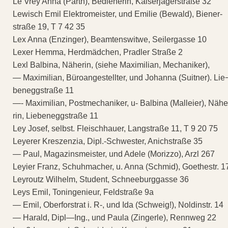
Le Vrey Anna (Parth), Bedienerin, Kaiserjägerstraße 32
Lewisch Emil Elektromeister, und Emilie (Bewald), Biener-
straße 19, T 7 42 35
Lex Anna (Enzinger), Beamtenswitwe, Seilergasse 10
Lexer Hemma, Herdmädchen, Pradler Straße 2
Lexl Balbina, Näherin, (siehe Maximilian, Mechaniker),
— Maximilian, Büroangestellter, und Johanna (Suitner). Lie
beneggstraße 11
—- Maximilian, Postmechaniker, u- Balbina (Malleier), Näh
rin, Liebeneggstraße 11
Ley Josef, selbst. Fleischhauer, Langstraße 11, T 9 20 75
Leyerer Kreszenzia, Dipl.-Schwester, Anichstraße 35
— Paul, Magazinsmeister, und Adele (Morizzo), Arzl 267
Leyier Franz, Schuhmacher, u. Anna (Schmid), Goethestr. 1
Leyroutz Wilhelm, Student, Schneeburggasse 36
Leys Emil, Toningenieur, Feldstraße 9a
— Emil, Oberforstrat i. R-, und Ida (Schweig!), Noldinstr. 14
— Harald, Dipl—Ing., und Paula (Zingerle), Rennweg 22