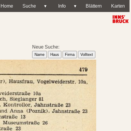
Home
Suche
▾
Info
▾
Blättern
Karten
Neue Suche:
Name
Haus
Firma
Volltext