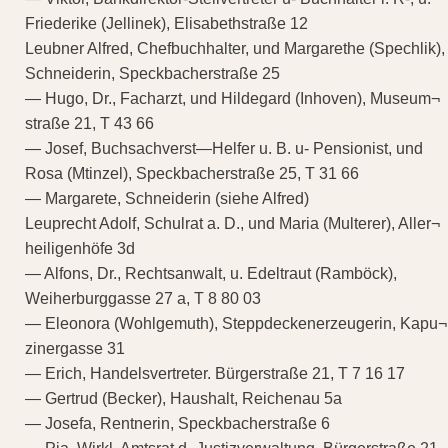
Friederike (Jellinek), Elisabethstraße 12
Leubner Alfred, Chefbuchhalter, und Margarethe (Spechlik),
Schneiderin, Speckbacherstraße 25
— Hugo, Dr., Facharzt, und Hildegard (Inhoven), Museum¬
straße 21, T 43 66
— Josef, Buchsachverst—Helfer u. B. u- Pensionist, und
Rosa (Mtinzel), Speckbacherstraße 25, T 31 66
— Margarete, Schneiderin (siehe Alfred)
Leuprecht Adolf, Schulrat a. D., und Maria (Multerer), Aller¬
heiligenhöfe 3d
— Alfons, Dr., Rechtsanwalt, u. Edeltraut (Ramböck),
Weiherburggasse 27 a, T 8 80 03
— Eleonora (Wohlgemuth), Steppdeckenerzeugerin, Kapu¬
zinergasse 31
— Erich, Handelsvertreter. Bürgerstraße 21, T 7 16 17
— Gertrud (Becker), Haushalt, Reichenau 5a
— Josefa, Rentnerin, Speckbacherstraße 6