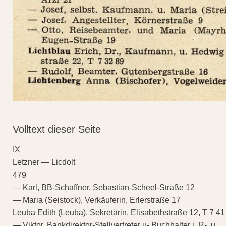
Volltext dieser Seite
IX
Letzner — Licdolt
479
— Karl, BB-Schaffner, Sebastian-Scheel-Straße 12
— Maria (Seistock), Verkäuferin, Erlerstraße 17
Leuba Edith (Leuba), Sekretärin, Elisabethstraße 12, T 7 41
— Viktor, Bankdirektor-Stellvertreter u- Buchhalter i. R-, u.