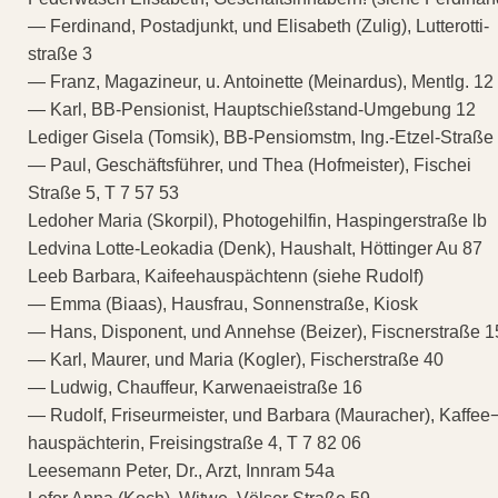
— Ferdinand, Postadjunkt, und Elisabeth (Zulig), Lutterotti-
straße 3
— Franz, Magazineur, u. Antoinette (Meinardus), Mentlg. 12
— Karl, BB-Pensionist, Hauptschießstand-Umgebung 12
Lediger Gisela (Tomsik), BB-Pensiomstm, Ing.-Etzel-Straße
— Paul, Geschäftsführer, und Thea (Hofmeister), Fischei
Straße 5, T 7 57 53
Ledoher Maria (Skorpil), Photogehilfin, Haspingerstraße lb
Ledvina Lotte-Leokadia (Denk), Haushalt, Höttinger Au 87
Leeb Barbara, Kaifeehauspächtenn (siehe Rudolf)
— Emma (Biaas), Hausfrau, Sonnenstraße, Kiosk
— Hans, Disponent, und Annehse (Beizer), Fiscnerstraße 1
— Karl, Maurer, und Maria (Kogler), Fischerstraße 40
— Ludwig, Chauffeur, Karwenaeistraße 16
— Rudolf, Friseurmeister, und Barbara (Mauracher), Kaffee
hauspächterin, Freisingstraße 4, T 7 82 06
Leesemann Peter, Dr., Arzt, Innram 54a