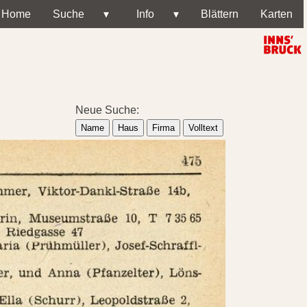
Home
Suche
▾
Info
▾
Blättern
Karten
Neue Suche:
Name
Haus
Firma
Volltext