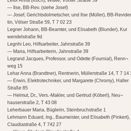
Lefor Anna (Koch), Witwe, Völser Straße 59
— Ilse, BB-Rev. (siehe Josef)
— Josef, Gerichtsdolmetscher, und Ilse (Müller), BB-Revide
tin, Völser Straße 59, T 7 02 23
Legner Johann, BB-Beamter, und Elisabeth (Blunder), Kur
wendelstraße 9d
Legnhi Leo, Hilfsarbeiter, Jahnstraße 39
— Maria, Hilfsarbeiterin, Jahnstraße 39
Legrand Jacques, Professor, und Odette (Fournial), Renn¬
weg 15
Lehar Anna (Brandtner), Rentnerin, Müllerstraße 14, T 7 14
— Erwin, Elektrotechniker, und Margarete (Chromy), Haller
Straße 85
— Helmut, Dr., Vers.-Makler, und Gertrud (Köberl), Neu¬
hauserstraße 2, T 43 08
Leherbauer Maria, Büglerin, Steinbruchstraße 1
Lehmann Eduard, Ing., Baumeister, und Elisabeth (Pinkert),
Claudiastraße 4, T 742 27