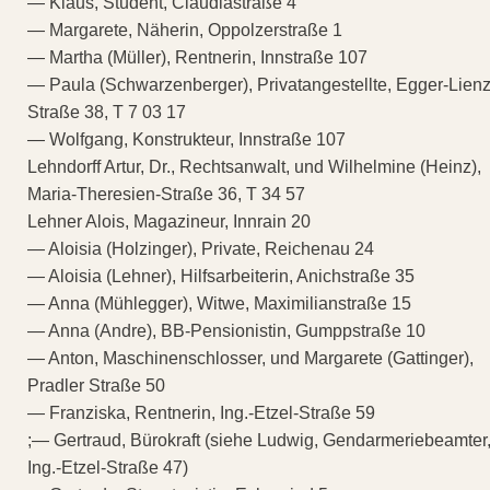
— Klaus, Student, Claudiastraße 4
— Margarete, Näherin, Oppolzerstraße 1
— Martha (Müller), Rentnerin, Innstraße 107
— Paula (Schwarzenberger), Privatangestellte, Egger-Lienz
Straße 38, T 7 03 17
— Wolfgang, Konstrukteur, Innstraße 107
Lehndorff Artur, Dr., Rechtsanwalt, und Wilhelmine (Heinz),
Maria-Theresien-Straße 36, T 34 57
Lehner Alois, Magazineur, Innrain 20
— Aloisia (Holzinger), Private, Reichenau 24
— Aloisia (Lehner), Hilfsarbeiterin, Anichstraße 35
— Anna (Mühlegger), Witwe, Maximilianstraße 15
— Anna (Andre), BB-Pensionistin, Gumppstraße 10
— Anton, Maschinenschlosser, und Margarete (Gattinger),
Pradler Straße 50
— Franziska, Rentnerin, Ing.-Etzel-Straße 59
;— Gertraud, Bürokraft (siehe Ludwig, Gendarmeriebeamter
Ing.-Etzel-Straße 47)