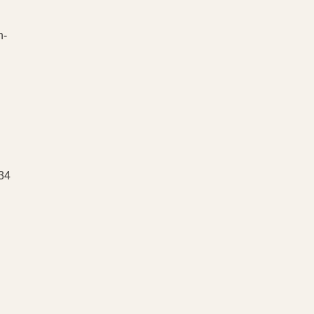
n-
 34