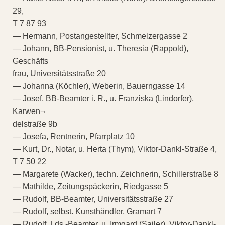
29,
T 7 87 93
— Hermann, Postangestellter, Schmelzergasse 2
— Johann, BB-Pensionist, u. Theresia (Rappold),
Geschäfts
frau, Universitätsstraße 20
— Johanna (Köchler), Weberin, Bauerngasse 14
— Josef, BB-Beamter i. R., u. Franziska (Lindorfer),
Karwen¬
delstraße 9b
— Josefa, Rentnerin, Pfarrplatz 10
— Kurt, Dr., Notar, u. Herta (Thym), Viktor-Dankl-Straße 4,
T 7 50 22
— Margarete (Wacker), techn. Zeichnerin, Schillerstraße 8
— Mathilde, Zeitungspäckerin, Riedgasse 5
— Rudolf, BB-Beamter, Universitätsstraße 27
— Rudolf, selbst. Kunsthändler, Gramart 7
— Rudolf, Lds.-Beamter, u. Irmgard (Sailer), Viktor-Dankl-