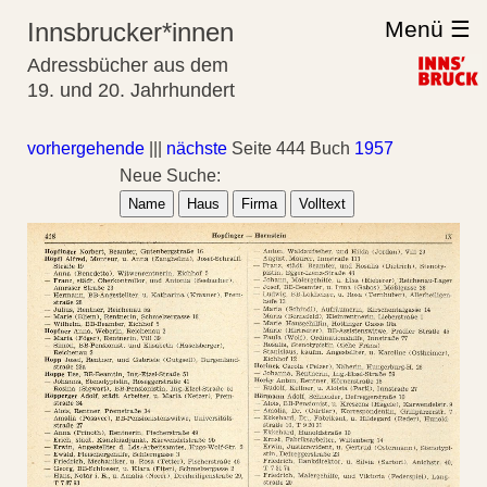
Menü ☰
Innsbrucker*innen
Adressbücher aus dem
19. und 20. Jahrhundert
vorhergehende
|||
nächste
Seite 444 Buch
1957
Neue Suche:
Name
Haus
Firma
Volltext