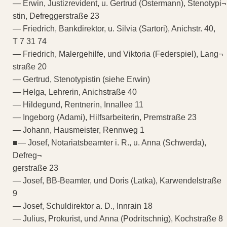
— Erwin, Justizrevident, u. Gertrud (Ostermann), Stenotypi¬
stin, Defreggerstraße 23
— Friedrich, Bankdirektor, u. Silvia (Sartori), Anichstr. 40,
T 7 31 74
— Friedrich, Malergehilfe, und Viktoria (Federspiel), Lang¬
straße 20
— Gertrud, Stenotypistin (siehe Erwin)
— Helga, Lehrerin, Anichstraße 40
— Hildegund, Rentnerin, Innallee 11
— Ingeborg (Adami), Hilfsarbeiterin, Premstraße 23
— Johann, Hausmeister, Rennweg 1
■— Josef, Notariatsbeamter i. R., u. Anna (Schwerda),
Defreg¬
gerstraße 23
— Josef, BB-Beamter, und Doris (Latka), Karwendelstraße
9
— Josef, Schuldirektor a. D., Innrain 18
— Julius, Prokurist, und Anna (Podritschnig), Kochstraße 8