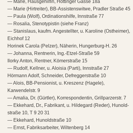
— Marie, Hausgehilfin, Höttinger Gasse 18a
— Marie (Hirtreiter), BB-Assistenswitwe, Pradler Straße 45
— Paula (Wolf), Ordinationshilfe, Innstraße 77
— Rosalia, Stenotypistin (siehe Franz)
— Stanislaus, kaufm. Angestellter, u. Karoline (Ostheimer),
Eichhof 12
Horinek Carola (Pelzer), Näherin, Hungerburg-H. 26
— Johanna, Rentnerin, Ing.-Etzel-Straße 59
Ilorky Anton, Rentner, Kömerstraße 15
— Rudolf, Kellner, u. Aloisia (Parti), Innstraße 27
Hörmann Adolf, Schneider, Defreggerstraße 10
— Alois, BB-Pensionist, u. Kreszenz (Hagele),
Karwendelstr. 9
— Amalia, Dr. (Gürtler), Korrespondentin, Grillparzerstr. 7
— Ekkehard, Dr., Fabrikant, u. Hildegard (Reder), Hunold-
straße 10, T 9 20 31
— Ekkehard, Hunoldstraße 10
— Ernst, Fabriksarbeiter, Wiltenberg 14