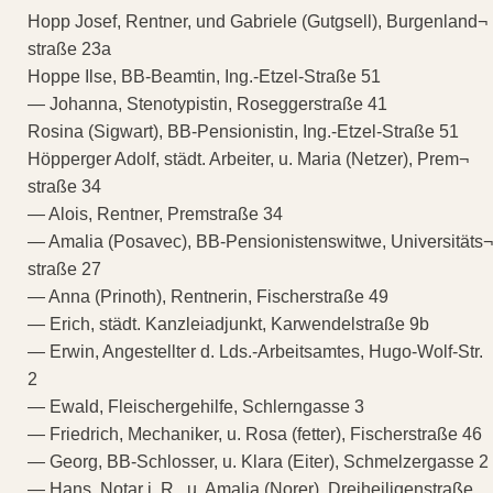
Hopp Josef, Rentner, und Gabriele (Gutgsell), Burgenland¬
straße 23a
Hoppe Ilse, BB-Beamtin, Ing.-Etzel-Straße 51
— Johanna, Stenotypistin, Roseggerstraße 41
Rosina (Sigwart), BB-Pensionistin, Ing.-Etzel-Straße 51
Höpperger Adolf, städt. Arbeiter, u. Maria (Netzer), Prem¬
straße 34
— Alois, Rentner, Premstraße 34
— Amalia (Posavec), BB-Pensionistenswitwe, Universitäts¬
straße 27
— Anna (Prinoth), Rentnerin, Fischerstraße 49
— Erich, städt. Kanzleiadjunkt, Karwendelstraße 9b
— Erwin, Angestellter d. Lds.-Arbeitsamtes, Hugo-Wolf-Str.
2
— Ewald, Fleischergehilfe, Schlerngasse 3
— Friedrich, Mechaniker, u. Rosa (fetter), Fischerstraße 46
— Georg, BB-Schlosser, u. Klara (Eiter), Schmelzergasse 2
— Hans, Notar i. R., u. Amalia (Norer), Dreiheiligenstraße