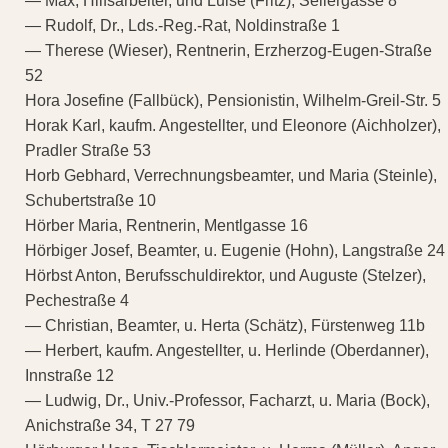
— Max, Hilfsarbeiter, und Luise (Fritz), Seilergasse 8
— Rudolf, Dr., Lds.-Reg.-Rat, Noldinstraße 1
— Therese (Wieser), Rentnerin, Erzherzog-Eugen-Straße
52
Hora Josefine (Fallbück), Pensionistin, Wilhelm-Greil-Str. 5
Horak Karl, kaufm. Angestellter, und Eleonore (Aichholzer),
Pradler Straße 53
Horb Gebhard, Verrechnungsbeamter, und Maria (Steinle),
Schubertstraße 10
Hörber Maria, Rentnerin, Mentlgasse 16
Hörbiger Josef, Beamter, u. Eugenie (Hohn), Langstraße 24
Hörbst Anton, Berufsschuldirektor, und Auguste (Stelzer),
Pechestraße 4
— Christian, Beamter, u. Herta (Schätz), Fürstenweg 11b
— Herbert, kaufm. Angestellter, u. Herlinde (Oberdanner),
Innstraße 12
— Ludwig, Dr., Univ.-Professor, Facharzt, u. Maria (Bock),
Anichstraße 34, T 27 79