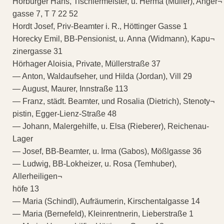
Hörburger Hans, Tischlermeister, u. Herma (Müller), Anger¬
gasse 7, T 7 22 52
Hordt Josef, Priv-Beamter i. R., Höttinger Gasse 1
Horecky Emil, BB-Pensionist, u. Anna (Widmann), Kapu¬
zinergasse 31
Hörhager Aloisia, Private, Müllerstraße 37
— Anton, Waldaufseher, und Hilda (Jordan), Vill 29
— August, Maurer, Innstraße 113
— Franz, städt. Beamter, und Rosalia (Dietrich), Stenoty¬
pistin, Egger-Lienz-Straße 48
— Johann, Malergehilfe, u. Elsa (Rieberer), Reichenau-
Lager
— Josef, BB-Beamter, u. Irma (Gabos), Mößlgasse 36
— Ludwig, BB-Lokheizer, u. Rosa (Temhuber),
Allerheiligen¬
höfe 13
— Maria (Schindl), Aufräumerin, Kirschentalgasse 14
— Maria (Bernefeld), Kleinrentnerin, Lieberstraße 1