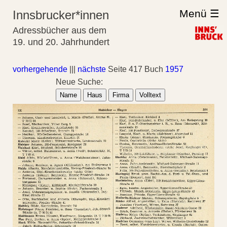
Menü ☰
Innsbrucker*innen
Adressbücher aus dem
19. und 20. Jahrhundert
vorhergehende
|||
nächste
Seite 417 Buch
1957
Neue Suche:
Name
Haus
Firma
Volltext