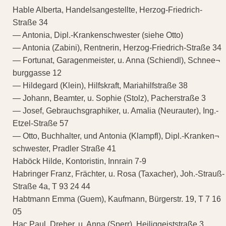
Hable Alberta, Handelsangestellte, Herzog-Friedrich-
Straße 34
— Antonia, Dipl.-Krankenschwester (siehe Otto)
— Antonia (Zabini), Rentnerin, Herzog-Friedrich-Straße 34
— Fortunat, Garagenmeister, u. Anna (Schiendl), Schnee¬
burggasse 12
— Hildegard (Klein), Hilfskraft, Mariahilfstraße 38
— Johann, Beamter, u. Sophie (Stolz), Pacherstraße 3
— Josef, Gebrauchsgraphiker, u. Amalia (Neurauter), Ing.-
Etzel-Straße 57
— Otto, Buchhalter, und Antonia (Klampfl), Dipl.-Kranken¬
schwester, Pradler Straße 41
Haböck Hilde, Kontoristin, Innrain 7-9
Habringer Franz, Frächter, u. Rosa (Taxacher), Joh.-Strauß-
Straße 4a, T 93 24 44
Habtmann Emma (Guem), Kaufmann, Bürgerstr. 19, T 7 16
05
Hac Paul, Dreher, u. Anna (Sperr), Heiliggeiststraße 3