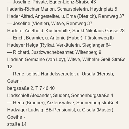
— Josefine, Private, Egger-Lienz-Straße 43
Iladarits-Richter Marion, Schauspielerin, Haydnplatz 5
Hader Alfred, Angestellter, u. Erna (Dietrich), Rennweg 37
— Josefine (Viertier), Witwe, Rennweg 37
Haderer Adelheid, Küchenhilfe, Sankt-Nikolaus-Gasse 23
— Erich, Beamter, u. Antonie (Huber), Fürstenweg lb
Hadeyer Helga (Rylka), Verkäuferin, Sieglanger 64
— Richard, Justizwachebeamter, Wiltenberg 9
Hadrian Germaine (van Loy), Witwe, Wilhelm-Greil-Straße
12
— Rene, selbst. Handelsvertreter, u. Ursula (Herbst),
Guten¬
bergstraße 2, T 7 46 40
Hadschieff Alexander, Student, Sonnenburgstraße 4
— Herta (Brunner), Arztenswitwe, Sonnenburgstraße 4
Hadwiger Ludwig, BB-Pensionist, u. Gisela (Muster),
Goethe¬
straße 14