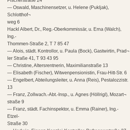
Fischerstraße 24
— Oswald, Maschinensetzer, u. Helene (Pukljak),
Schlotthof¬
weg 6
Hackl Albert, Dr., Reg.-Oberkommissär, u. Erna (Walch),
Ing.-
Thommen-Straße 2, T 7 85 47
— Alois, städt. Kontrollor, u. Paula (Bock), Gastwirtin, Prad¬
ler Straße 41, T 93 43 95
— Christine, Altersrentnerin, Maximilianstraße 13
— Elisabeth (Fischer), Witwenpensionistin, Frau-Hitt-Str. 6
— Engelbert, Abteilungsleiter, u. Anna (Reis), Pestalozzistr.
13
— Franz, Zollwach.-Abt.-Insp., u. Agnes (Höllrigl), Mozart¬
straße 9
— Franz, städt. Fachinspektor, u. Emma (Rainer), Ing.-
Etzel-
Straße 30