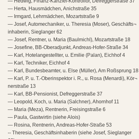
— Hedwig, Finanz-Kanzlei-Kontrollor, Defreggerstraße 37
— Herta, Hausmädchen, Anichstraße 35
— Irmgard, Lehrmädchen, Mozartstraße 9
— Josef, Automechaniker, u. Theresia (Moser), Geschäfts¬
inhaberin, Sieglanger 62
— Josef, Rentner, u. Maria (Baulmichl), Mozartstraße 18
— Josefine, BB-Oberadjunkt, Andreas-Hofer-Straße 34
— Karl, Hotelangestellter, u. Emilie (Palan), Eichhof 4
— Karl, Techniker, Eichhof 4
— Karl, Bundesbeamter, u. Else (Müller), Am Roßsprung 18
— Karl, P. u. T.-Oberinspektor i. R., u. Rosa (Menardi), Kör¬
nerstraße 13
— Karl, BB-Pensionist, Defreggerstraße 37
— Leopold, Koch, u. Maria (Salchner), Ahornhof 11
— Maria (Meza), Rentnerin, Freisingstraße 6
— Paula, Gastwirtin (siehe Alois)
— Rosina, Rentnerin, Andreas-Hofer-Straße 53
-- Theresia, Geschäftsinhaberin (siehe Josef, Sieglanger