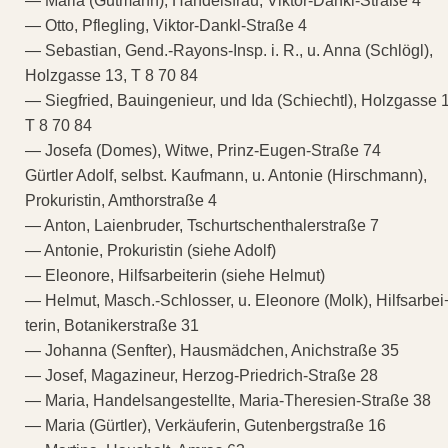
— Maria (Gutmann), Handelsfrau, Viktor-Dankl-Straße 4
— Otto, Pflegling, Viktor-Dankl-Straße 4
— Sebastian, Gend.-Rayons-Insp. i. R., u. Anna (Schlögl),
Holzgasse 13, T 8 70 84
— Siegfried, Bauingenieur, und Ida (Schiechtl), Holzgasse 
T 8 70 84
— Josefa (Domes), Witwe, Prinz-Eugen-Straße 74
Gürtler Adolf, selbst. Kaufmann, u. Antonie (Hirschmann),
Prokuristin, Amthorstraße 4
— Anton, Laienbruder, Tschurtschenthalerstraße 7
— Antonie, Prokuristin (siehe Adolf)
— Eleonore, Hilfsarbeiterin (siehe Helmut)
— Helmut, Masch.-Schlosser, u. Eleonore (Molk), Hilfsarbei
terin, Botanikerstraße 31
— Johanna (Senfter), Hausmädchen, Anichstraße 35
— Josef, Magazineur, Herzog-Priedrich-Straße 28
— Maria, Handelsangestellte, Maria-Theresien-Straße 38
— Maria (Gürtler), Verkäuferin, Gutenbergstraße 16