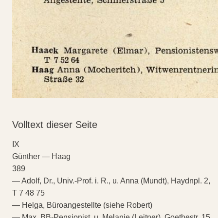
Volltext dieser Seite
IX
Günther — Haag
389
— Adolf, Dr., Univ.-Prof. i. R., u. Anna (Mundt), Haydnpl. 2,
T 7 48 75
— Helga, Büroangestellte (siehe Robert)
— Max, BB-Pensionist, u. Melanie (Leitner), Goethestr. 15