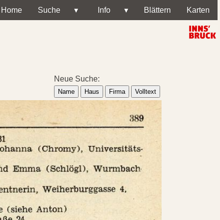
Home
Suche
▾
Info
▾
Blättern
Karten
Neue Suche:
Name
Haus
Firma
Volltext