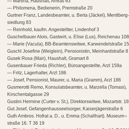
— Martina, Haushalt, Amras 63
— Philomena, Bedienerin, Premstraße 20
Gurtner Franz, Landesbeamter, u. Berta (Jäckel), Mentlberg-
siedlung 83
— Reinhold, kaufm. Angestellter, Lindenhof 3
Guschelbauer Alois, Gastwirt, u. Elise (Lux), Reichenau 108
— Marie (Vacula), BB-Beamtenswitwe, Karwendelstraße 15
Guschl Josefine (Weiglein), Pensionistin, Meinhardstraße 8
Gusek Rosa (Mair), Haushalt, Gramart 8
Gusenbauer Frieda (Richler), Büroangestellte, Arzl 159a
— Fritz, Lagerhalter, Arzl 186
— Josef, Pensionist, Maurer, u. Maria (Gramm), Arzl 186
Gusmerotti Remo, Konsulatsbeamter, u. Marzella (Tomasi),
Kirschentalgasse 29
Gustini Hermine (Curter v. St.), Direktorswitwe, Mozartstr. 18
Gut Josef, Gefangenhausseelsorger, Kaiserjägerstraße 6
Guth Ambros. Hofrat a. D.. u. Emma (Schallhart). Museum¬
straße 16. T 36 19