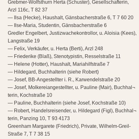
Grebmer-Wolfsthurn Herta (Schuster), Gesellschafterin,
Arzl 116c, T 82 37
— Ilsa (Hecke), Haushalt, Gänsbacherstraße 6, T 7 60 20
— Ilse-Maria, Studentin, Gänsbacherstraße 6
Gredler Engelbert, Justizwachekontrollor, u. Aloisia (Kees),
Langstraße 19
— Felix, Verkäufer, u. Herta (Berti), Arzl 248
— Friederike (Blaß), Stenotypistin, Resselstraße 11
— Helene (Hotter), Haushalt, Mariahilfstraße 7
— Hildegard, Buchhalterin (siehe Robert)
— Josef, BB-Angestellter i. R., Karwendelstraße 20
— Josef, Molkereiangestellter, u. Pauline (Mair), Buchhal¬
terin, Kochstraße 10
— Pauline, Buchhalterin (siehe Josef, Kochstraße 10)
— Robert, Handelsreisender, u. Hildegard (Figl), Buchhal¬
terin, Panzing 10, T 93 4173
Greenham Margarete (Friedrich), Private, Wilhelm-Greil-
Straße 7, T 7 38 15