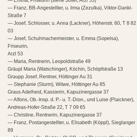
— Emma, Friseurin (siehe Josef, Arzl 53)
— Franz, BB-Angestellter, u. Irma (Zezulka), Viktor-Dankl-
Straße 7
— Josef, Schlosser, u. Anna (Lackner), Höhenstr. 60, T 8 82
03
— Josef, Schuhmachermeister, u. Emma (Sopelsa),
Friseurin,
Arzl 53
— Maria, Rentnerin, Leopoldstraße 49
Gräupl Maria (Watschinger), Köchin, Schöpfstraße 13
Graupp Josef, Rentner, Höttinger Au 31
— Stephanie (Sturm), Witwe, Höttinger Au 85
Graus Adelheid, Kassierin, Kapuzinergasse 37
— Alfons, Ob.-Insp. d. P.- u. T.-Dion., und Luise (Plaickner),
Andreas-Hofer-Straße 22, T 7 09 65
— Christine, Rentnerin, Kapuzinergasse 37
— Franz, Postangestellter, u. Elisabeth (Köppl), Sieglanger
89