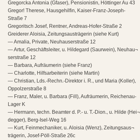
Gregorcka Antonia (Gfaser), Pensionistin, Höttinger Au 43
Gregor! Therese, Hausgehilfin, Kaiser-Franz-Joseph-
Straße 7
Gregoritsch Josef, Rentner, Andreas-Hofer-Straße 2
Greiderer Aloisia, Zeitungsausträgerin (siehe Kurt)
— Amalia, Private, Neuhauserstraße 12
— Artur, Geschäftsleiter, u. Hildegard (Saurwein), Neuhau¬
serstraße 12
— Barbara, Aufräumerin (siehe Franz)
— Charlotte, Hilfsarbeiterin (siehe Martin)
— Christian, Lds.-Rechn.-Direktor i. R., und Maria (Koller),
Oppolzerstraße 8
— Franz, Maler, u. Barbara (Fill), Aufräumerin, Reichenau-
Lager K
— Hermann, techn. Beamter d. P.- u. T.-Dion., u. Hilde (Hei¬
degger), Berg-Isel-Weg 16
— Kurt, Feinmechaniker, u. Aloisia (Wenz), Zeitungsaus¬
trägerin, Josef-Pöll-Straße 26c