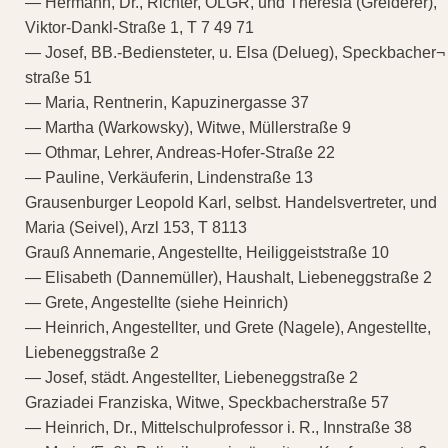
— Hermann, Dr., Richter, OLGR, und Theresia (Greiderer),
Viktor-Dankl-Straße 1, T 7 49 71
— Josef, BB.-Bediensteter, u. Elsa (Delueg), Speckbacher¬
straße 51
— Maria, Rentnerin, Kapuzinergasse 37
— Martha (Warkowsky), Witwe, Müllerstraße 9
— Othmar, Lehrer, Andreas-Hofer-Straße 22
— Pauline, Verkäuferin, Lindenstraße 13
Grausenburger Leopold Karl, selbst. Handelsvertreter, und
Maria (Seivel), Arzl 153, T 8113
Grauß Annemarie, Angestellte, Heiliggeiststraße 10
— Elisabeth (Dannemüller), Haushalt, Liebeneggstraße 2
— Grete, Angestellte (siehe Heinrich)
— Heinrich, Angestellter, und Grete (Nagele), Angestellte,
Liebeneggstraße 2
— Josef, städt. Angestellter, Liebeneggstraße 2
Graziadei Franziska, Witwe, Speckbacherstraße 57
— Heinrich, Dr., Mittelschulprofessor i. R., Innstraße 38