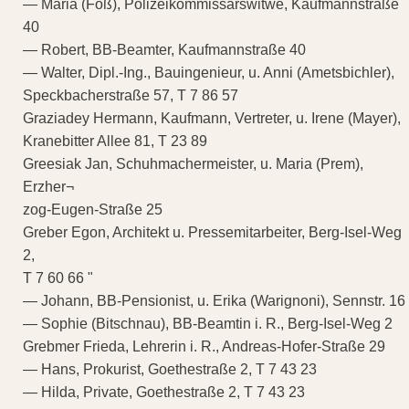
— Maria (Foß), Polizeikommissärswitwe, Kaufmannstraße
40
— Robert, BB-Beamter, Kaufmannstraße 40
— Walter, Dipl.-Ing., Bauingenieur, u. Anni (Ametsbichler),
Speckbacherstraße 57, T 7 86 57
Graziadey Hermann, Kaufmann, Vertreter, u. Irene (Mayer),
Kranebitter Allee 81, T 23 89
Greesiak Jan, Schuhmachermeister, u. Maria (Prem),
Erzher¬
zog-Eugen-Straße 25
Greber Egon, Architekt u. Pressemitarbeiter, Berg-Isel-Weg
2,
T 7 60 66 "
— Johann, BB-Pensionist, u. Erika (Warignoni), Sennstr. 16
— Sophie (Bitschnau), BB-Beamtin i. R., Berg-Isel-Weg 2
Grebmer Frieda, Lehrerin i. R., Andreas-Hofer-Straße 29
— Hans, Prokurist, Goethestraße 2, T 7 43 23
— Hilda, Private, Goethestraße 2, T 7 43 23