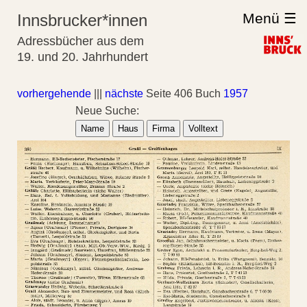
Menü ☰
Innsbrucker*innen
Adressbücher aus dem
19. und 20. Jahrhundert
vorhergehende
|||
nächste
Seite 406 Buch
1957
Neue Suche:
Name
Haus
Firma
Volltext