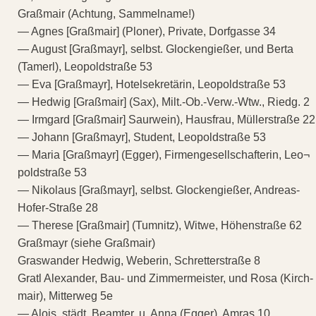
Graßmair (Achtung, Sammelname!)
— Agnes [Graßmair] (Ploner), Private, Dorfgasse 34
— August [Graßmayr], selbst. Glockengießer, und Berta
(Tamerl), Leopoldstraße 53
— Eva [Graßmayr], Hotelsekretärin, Leopoldstraße 53
— Hedwig [Graßmair] (Sax), Milt.-Ob.-Verw.-Wtw., Riedg. 2
— Irmgard [Graßmair] Saurwein), Hausfrau, Müllerstraße 22
— Johann [Graßmayr], Student, Leopoldstraße 53
— Maria [Graßmayr] (Egger), Firmengesellschafterin, Leo¬
poldstraße 53
— Nikolaus [Graßmayr], selbst. Glockengießer, Andreas-
Hofer-Straße 28
— Therese [Graßmair] (Tumnitz), Witwe, Höhenstraße 62
Graßmayr (siehe Graßmair)
Graswander Hedwig, Weberin, Schretterstraße 8
Gratl Alexander, Bau- und Zimmermeister, und Rosa (Kirch-
mair), Mitterweg 5e
— Alois, städt. Beamter, u. Anna (Egger), Amras 10