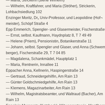
— Maria, Strickerin (siehe Wilhelm)
— Wilhelm, Kraftfahrer, und Maria (Ströher), Strickerin,
Lohbachsiedlung 102
Enzinger Moritz, Dr„ Univ-Professor, und Leopoldine (Hof¬
meister), Schöpf Straße 4
Epp Emmerich, Spengler- und Glasermeister, Fischerstraße
— Ernst, selbst. Kaufmann, Haydnplatz 8, T 7 49 49
— Helene (Priem), Pensionistin, Botanikerstraße 11
— Johann, selbst. Spengler und Glaser, und Anna (Schwem
berger), Fischerstraße 29, T 7 04 85
— Magdalena, Schankmädel, Hauptplatz 1
— Maria, Rentnerin, Innallee 11
Eppacher Anna, Kellnerin, Haspingerstraße 14
— Gertraud, Schneidergehilfin, Am Rain 13
— Günter Goldschmiedgehilfe, Am Rain 13
— Klemens, Magazinarbeiter, Am Rain 13
— Wilhelm, Magistratsbeamter, und Waltraud (Bacher), Am
Rain 13