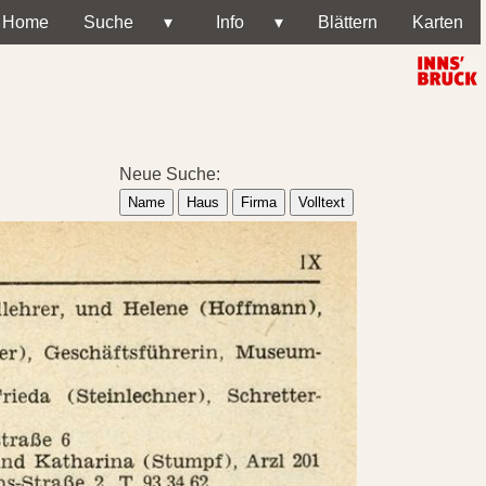
Home
Suche
▾
Info
▾
Blättern
Karten
Neue Suche:
Name
Haus
Firma
Volltext