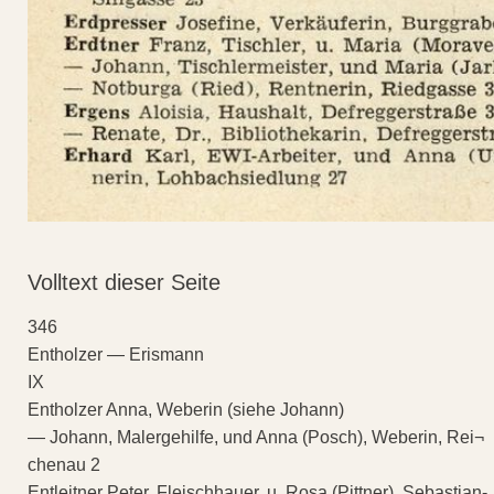
Volltext dieser Seite
346
Entholzer — Erismann
IX
Entholzer Anna, Weberin (siehe Johann)
— Johann, Malergehilfe, und Anna (Posch), Weberin, Rei¬
chenau 2
Entleitner Peter, Fleischhauer, u. Rosa (Pittner), Sebastian-