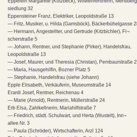
Eppelein Margarete (Kotzbeck), Witwenrentnerin, Mentlberg
siedlung 32
Eppensteiner Franz, Elektriker, Leopoldstraße 13
— Fritz, Musiker, u. Hilda (Gamsböck), Bäckerbühelgasse 2
— Hermann, Angestellter, und Gertrude (Kitzbichler), Fi¬
scherstraße 5
— Johann, Rentner, und Stephanie (Pirker), Handelsfrau,
Leopoldstraße 13
— Josef, Maurer, und Theresia (Christan), Pembaurstraße 
— Maria, Hausgehilfin, Bozner Platz 5
— Stephanie, Handelsfrau (siehe Johann)
Epple Elisabeth, Verkäuferin, Museumstraße 14
Erardi Josef, Rentner, Reichenau 4
— Marie (Arnold), Rentnerin, Müllerstraße 24
Erb Elsa, Zahlkellnerin, Mariahilfstraße 7
— Friedrich, städt. Schulwart, und Herta (Wustelt), Inn¬
allee Nr. 3
— Paula (Schröder), Wirtschafterin, Arzl 124