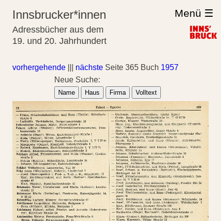
Menü ☰
Innsbrucker*innen
Adressbücher aus dem
19. und 20. Jahrhundert
vorhergehende
|||
nächste
Seite 365 Buch
1957
Neue Suche:
Name
Haus
Firma
Volltext