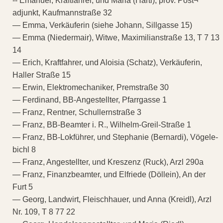
-- Emanuel, Kraftfahrer, und Maria (Hartl), prov. Post¬
adjunkt, Kaufmannstraße 32
— Emma, Verkäuferin (siehe Johann, Sillgasse 15)
— Emma (Niedermair), Witwe, Maximilianstraße 13, T 7 13
14
— Erich, Kraftfahrer, und Aloisia (Schatz), Verkäuferin,
Haller Straße 15
— Erwin, Elektromechaniker, Premstraße 30
— Ferdinand, BB-Angestellter, Pfarrgasse 1
— Franz, Rentner, Schullernstraße 3
— Franz, BB-Beamter i. R., Wilhelm-Greil-Straße 1
— Franz, BB-Lokführer, und Stephanie (Bernardi), Vögele-
bichl 8
— Franz, Angestellter, und Kreszenz (Ruck), Arzl 290a
— Franz, Finanzbeamter, und Elfriede (Döllein), An der
Furt 5
— Georg, Landwirt, Fleischhauer, und Anna (Kreidl), Arzl
Nr. 109, T 8 77 22