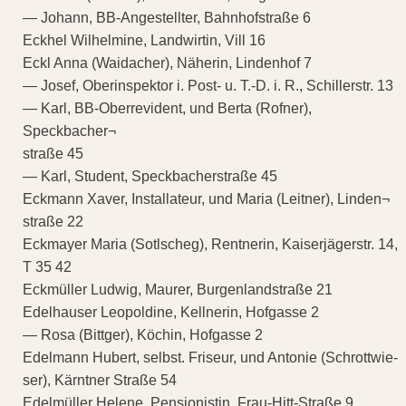
— Johann, BB-Angestellter, Bahnhofstraße 6
Eckhel Wilhelmine, Landwirtin, Vill 16
Eckl Anna (Waidacher), Näherin, Lindenhof 7
— Josef, Oberinspektor i. Post- u. T.-D. i. R., Schillerstr. 13
— Karl, BB-Oberrevident, und Berta (Rofner),
Speckbacher¬
straße 45
— Karl, Student, Speckbacherstraße 45
Eckmann Xaver, Installateur, und Maria (Leitner), Linden¬
straße 22
Eckmayer Maria (Sotlscheg), Rentnerin, Kaiserjägerstr. 14,
T 35 42
Eckmüller Ludwig, Maurer, Burgenlandstraße 21
Edelhauser Leopoldine, Kellnerin, Hofgasse 2
— Rosa (Bittger), Köchin, Hofgasse 2
Edelmann Hubert, selbst. Friseur, und Antonie (Schrottwie-
ser), Kärntner Straße 54
Edelmüller Helene, Pensionistin, Frau-Hitt-Straße 9