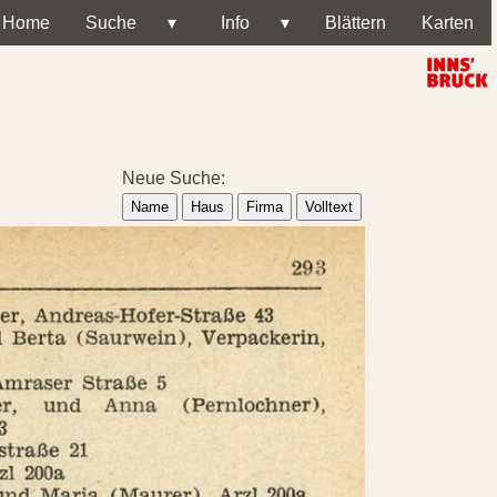
Home
Suche
▾
Info
▾
Blättern
Karten
Neue Suche:
Name
Haus
Firma
Volltext