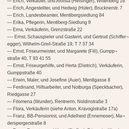
— Erich, Verkäufer, und Aloisia (Heisinger), Wiltenberg 16
— Erich, Angestellter, und Hedwig (Hüter), Brucknerstr. 7
— Erich, Landesbeamter, Mentlbergsiedlung 84
— Erika, Pflegerin, Mentlberg-Siedlung 9
— Erna, Verkäuferin, Grenzstraße 22
—- Ernst, Schauspieler und Gastwirt, und Gertrud (Schiffer¬
egger), Wilhelm-Greil-Straße 19, T 7 37 34
— Ernst, Friseurmeister, und Margarete (Fill), Gumpp¬
straße 40, T 93 41 55
— Ernst, Friseurgehilfe, und Herta (Dietrich), Verkäuferin,
Gumppstraße 40
— Erwin, Maler, und Josefine (Auer), Mentlgasse 8
— Ferdinand, Hilfsarbeiter, und Notburga (Speckbacher),
Riedgasse 27
— Filomena (Wunder), Rentnerin, Noldinstraße 3
— Flora, Verkäuferin (siehe Anton, Kravoglstraße 17a)
— Franz, BB-Pensionist, und Adelheid (Ennemoser), Ma¬
derspergerstraße 8