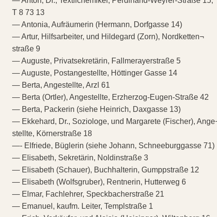
— Anton, Dr., Textilchemiker, Perdinand-Weyrer-Straße 15,
T 8 73 13
— Antonia, Aufräumerin (Hermann, Dorfgasse 14)
— Artur, Hilfsarbeiter, und Hildegard (Zorn), Nordketten¬
straße 9
— Auguste, Privatsekretärin, Fallmerayerstraße 5
— Auguste, Postangestellte, Höttinger Gasse 14
— Berta, Angestellte, Arzl 61
— Berta (Ortler), Angestellte, Erzherzog-Eugen-Straße 42
— Berta, Packerin (siehe Heinrich, Daxgasse 13)
— Ekkehard, Dr., Soziologe, und Margarete (Fischer), Ange
stellte, Körnerstraße 18
—- Elfriede, Büglerin (siehe Johann, Schneeburggasse 71)
— Elisabeth, Sekretärin, Noldinstraße 3
— Elisabeth (Schauer), Buchhalterin, Gumppstraße 12
— Elisabeth (Wolfsgruber), Rentnerin, Hutterweg 6
— Elmar, Fachlehrer, Speckbacherstraße 21
— Emanuel, kaufm. Leiter, Templstraße 1