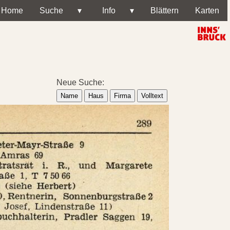
Home
Suche
▾
Info
▾
Blättern
Karten
Neue Suche:
Name
Haus
Firma
Volltext