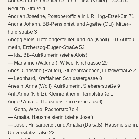
Andres Franz, Oberkellner, und Luise (Kotier), Oswald-
Redlich-Straße 4
Andrian Josefine, Postoberoffizialin i. R., Ing.-Etzel-Str. 71
Andrle Johann, BB-Pensionist, und Agathe (Otti), Mitter¬
hoferstraße 3
Anegg Alois, Hotelangestellter, und Ida (Knoll), BB-Aufräu-
merin, Erzherzog-Eugen-Straße 52
— Ida, BB-Aufräumerin (siehe Alois)
— Marianne (Waldner), Witwe, Kirchgasse 29
Anesi Christine (Rauter), Stubenmädchen, Lützowstraße 2
— Leonhard, Kraftfahrer, Schlossergasse 8
Anesini Anna (Wolf), Aufräumerin, Siebererstraße 9
Anft Anna (Kibitz), Kleinrentnerin, Templstraße 1
Angel! Amalia, Hausmeisterin (siehe Josef)
— Gerta, Witwe, Pacherstraße 4
— Amalia, Hausmeisterin (siehe Josef)
— Josef, Hilfsarbeiter, und Amalia (Dalsaß), Hausmeisterin,
Universitätsstraße 22