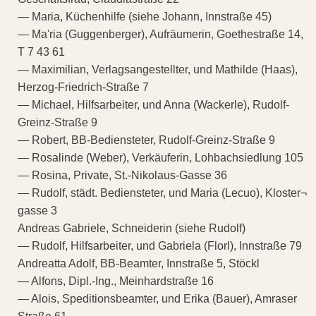
— Maria, Küchenhilfe (siehe Johann, Innstraße 45)
— Ma'ria (Guggenberger), Aufräumerin, Goethestraße 14,
T 7 43 61
— Maximilian, Verlagsangestellter, und Mathilde (Haas),
Herzog-Friedrich-Straße 7
— Michael, Hilfsarbeiter, und Anna (Wackerle), Rudolf-
Greinz-Straße 9
— Robert, BB-Bediensteter, Rudolf-Greinz-Straße 9
— Rosalinde (Weber), Verkäuferin, Lohbachsiedlung 105
— Rosina, Private, St.-Nikolaus-Gasse 36
— Rudolf, städt. Bediensteter, und Maria (Lecuo), Kloster¬
gasse 3
Andreas Gabriele, Schneiderin (siehe Rudolf)
— Rudolf, Hilfsarbeiter, und Gabriela (Florl), Innstraße 79
Andreatta Adolf, BB-Beamter, Innstraße 5, Stöckl
— Alfons, Dipl.-Ing., Meinhardstraße 16
— Alois, Speditionsbeamter, und Erika (Bauer), Amraser