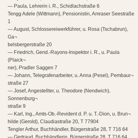
— Paula, Lehrerin i. R., Schidlachstraße 6
Tengg Adele (Wittmann), Pensionistin, Amraser Seestraße
1
— August, Schlossereiwerkführer, u. Rosa (Tschabrun),
Ga¬
belsbergerstraße 20
— Friedrich, Gend.-Rayons-Inspektor i. R., u. Paula
(Plaick¬
ner), Pradler Saggen 7
— Johann, Telegrafenarbeiter, u. Anna (Pesel), Pembaur¬
straße 27
— Josef, Angestellter, u. Theodore (Nendwich),
Sonnenburg¬
straße 9
— Karl, Ing., Amts-Ob.-Revident d. P. u. T.-Dion, u. Brun¬
hilde (Gerold), Claudiastraße 20, T 77904
Tengler Arthur, Buchhändler, Bürgerstraße 28, T 716 64
— Gertraud, Buchhändlerin, Bürgerstraße 28, T 716 64