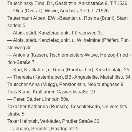
Tauschinsky Erna, Dr., Gastärztin, Anichstraße 9, T 71526
— Olga (Dvorak), Witwe, Anichstraße 9, T 71526
Tautermann Albert, EWI.-Beamter, u. Rosina (Bruni), Stam¬
serfeld 5
— Alois, städt. Kanzleiadjunkt, Fürstenweg 3c
— Alois, städt. Kanzleiadjunkt, u. Wilhelmine (Pfeifer), Für¬
stenweg 3c
— Antonia (Kaiser), Tischlermeisters-Witwe, Herzog-Fried¬
rich-Straße 7
— Karl, Kraftfahrer, u. Rosa (Hornbacher), Kirschentalg. 25
— Theresia (Kastenhuber), BB.-Angestellte, Mariahilfstr. 34
Tautscher Anna (Muigg), Pensionistin, Neurauthgasse 9
Tavs Klaus, Kraftfahrer, Gaswerkstraße 19
— Peter, Student, Innrain 50a
Taxacher Katharina (Runsch), Beschließerin, Universitäts-
straße 5
Taxer Helmuth, Verkäufer, Pradler Straße 30
— Johann, Beamter, Haydnplatz 5