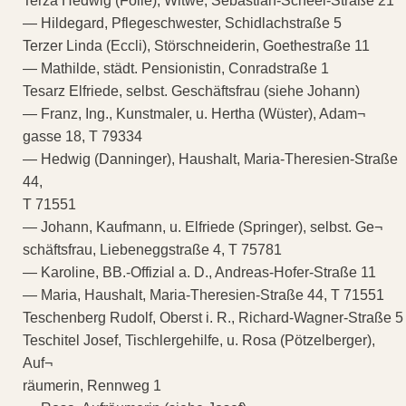
Terza Hedwig (Folie), Witwe, Sebastian-Scheel-Straße 21
— Hildegard, Pflegeschwester, Schidlachstraße 5
Terzer Linda (Eccli), Störschneiderin, Goethestraße 11
— Mathilde, städt. Pensionistin, Conradstraße 1
Tesarz Elfriede, selbst. Geschäftsfrau (siehe Johann)
— Franz, Ing., Kunstmaler, u. Hertha (Wüster), Adam¬
gasse 18, T 79334
— Hedwig (Danninger), Haushalt, Maria-Theresien-Straße
44,
T 71551
— Johann, Kaufmann, u. Elfriede (Springer), selbst. Ge¬
schäftsfrau, Liebeneggstraße 4, T 75781
— Karoline, BB.-Offizial a. D., Andreas-Hofer-Straße 11
— Maria, Haushalt, Maria-Theresien-Straße 44, T 71551
Teschenberg Rudolf, Oberst i. R., Richard-Wagner-Straße 5
Teschitel Josef, Tischlergehilfe, u. Rosa (Pötzelberger),
Auf¬
räumerin, Rennweg 1