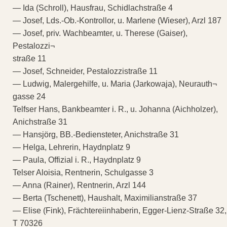
— Ida (Schroll), Hausfrau, Schidlachstraße 4
— Josef, Lds.-Ob.-Kontrollor, u. Marlene (Wieser), Arzl 187
— Josef, priv. Wachbeamter, u. Therese (Gaiser),
Pestalozzi¬
straße 11
— Josef, Schneider, Pestalozzistraße 11
— Ludwig, Malergehilfe, u. Maria (Jarkowaja), Neurauth¬
gasse 24
Telfser Hans, Bankbeamter i. R., u. Johanna (Aichholzer),
Anichstraße 31
— Hansjörg, BB.-Bediensteter, Anichstraße 31
— Helga, Lehrerin, Haydnplatz 9
— Paula, Offizial i. R., Haydnplatz 9
Telser Aloisia, Rentnerin, Schulgasse 3
— Anna (Rainer), Rentnerin, Arzl 144
— Berta (Tschenett), Haushalt, Maximilianstraße 37
— Elise (Fink), Frächtereiinhaberin, Egger-Lienz-Straße 32,
T 70326