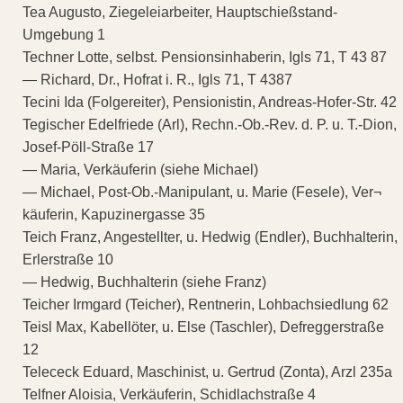
Tea Augusto, Ziegeleiarbeiter, Hauptschießstand-
Umgebung 1
Techner Lotte, selbst. Pensionsinhaberin, Igls 71, T 43 87
— Richard, Dr., Hofrat i. R., Igls 71, T 4387
Tecini Ida (Folgereiter), Pensionistin, Andreas-Hofer-Str. 42
Tegischer Edelfriede (Arl), Rechn.-Ob.-Rev. d. P. u. T.-Dion,
Josef-Pöll-Straße 17
— Maria, Verkäuferin (siehe Michael)
— Michael, Post-Ob.-Manipulant, u. Marie (Fesele), Ver¬
käuferin, Kapuzinergasse 35
Teich Franz, Angestellter, u. Hedwig (Endler), Buchhalterin,
Erlerstraße 10
— Hedwig, Buchhalterin (siehe Franz)
Teicher Irmgard (Teicher), Rentnerin, Lohbachsiedlung 62
Teisl Max, Kabellöter, u. Else (Taschler), Defreggerstraße
12
Telececk Eduard, Maschinist, u. Gertrud (Zonta), Arzl 235a
Telfner Aloisia, Verkäuferin, Schidlachstraße 4