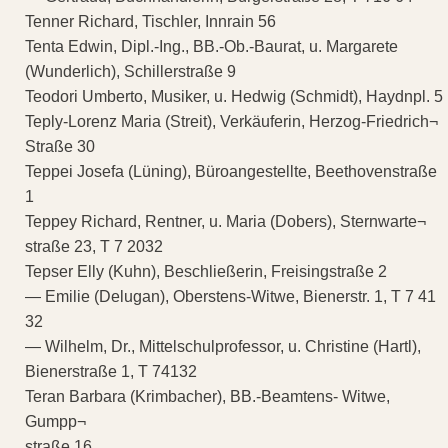
Tenner Richard, Tischler, Innrain 56
Tenta Edwin, Dipl.-Ing., BB.-Ob.-Baurat, u. Margarete
(Wunderlich), Schillerstraße 9
Teodori Umberto, Musiker, u. Hedwig (Schmidt), Haydnpl. 5
Teply-Lorenz Maria (Streit), Verkäuferin, Herzog-Friedrich¬
Straße 30
Teppei Josefa (Lüning), Büroangestellte, Beethovenstraße
1
Teppey Richard, Rentner, u. Maria (Dobers), Sternwarte¬
straße 23, T 7 2032
Tepser Elly (Kuhn), Beschließerin, Freisingstraße 2
— Emilie (Delugan), Oberstens-Witwe, Bienerstr. 1, T 7 41
32
— Wilhelm, Dr., Mittelschulprofessor, u. Christine (Hartl),
Bienerstraße 1, T 74132
Teran Barbara (Krimbacher), BB.-Beamtens- Witwe,
Gumpp¬
straße 16