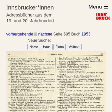
Menü ☰
Innsbrucker*innen
Adressbücher aus dem
19. und 20. Jahrhundert
vorhergehende
|||
nächste
Seite 695 Buch
1953
Neue Suche:
Name
Haus
Firma
Volltext