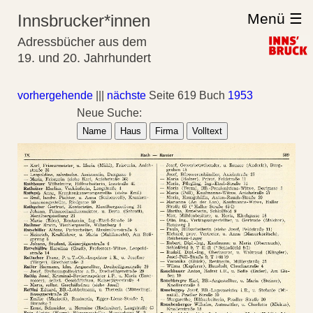
Menü ☰
Innsbrucker*innen
Adressbücher aus dem
19. und 20. Jahrhundert
vorhergehende
|||
nächste
Seite 619 Buch
1953
Neue Suche:
Name
Haus
Firma
Volltext