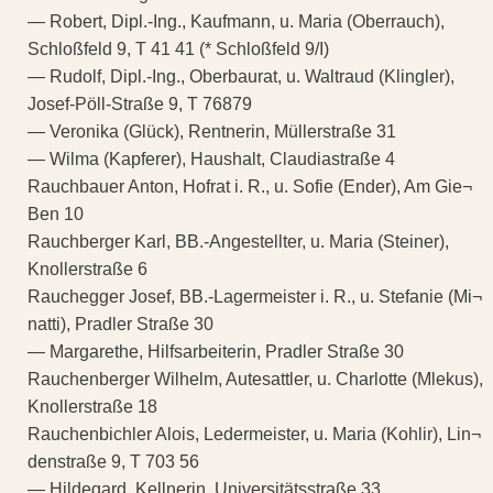
— Robert, Dipl.-Ing., Kaufmann, u. Maria (Oberrauch),
Schloßfeld 9, T 41 41 (* Schloßfeld 9/I)
— Rudolf, Dipl.-Ing., Oberbaurat, u. Waltraud (Klingler),
Josef-Pöll-Straße 9, T 76879
— Veronika (Glück), Rentnerin, Müllerstraße 31
— Wilma (Kapferer), Haushalt, Claudiastraße 4
Rauchbauer Anton, Hofrat i. R., u. Sofie (Ender), Am Gie¬
Ben 10
Rauchberger Karl, BB.-Angestellter, u. Maria (Steiner),
Knollerstraße 6
Rauchegger Josef, BB.-Lagermeister i. R., u. Stefanie (Mi¬
natti), Pradler Straße 30
— Margarethe, Hilfsarbeiterin, Pradler Straße 30
Rauchenberger Wilhelm, Autesattler, u. Charlotte (Mlekus),
Knollerstraße 18
Rauchenbichler Alois, Ledermeister, u. Maria (Kohlir), Lin¬
denstraße 9, T 703 56
— Hildegard, Kellnerin, Universitätsstraße 33