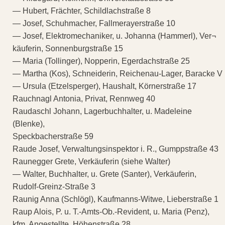
— Hubert, Frächter, Schildlachstraße 8
— Josef, Schuhmacher, Fallmerayerstraße 10
— Josef, Elektromechaniker, u. Johanna (Hammerl), Ver¬
käuferin, Sonnenburgstraße 15
— Maria (Tollinger), Nopperin, Egerdachstraße 25
— Martha (Kos), Schneiderin, Reichenau-Lager, Baracke V
— Ursula (Etzelsperger), Haushalt, Körnerstraße 17
Rauchnagl Antonia, Privat, Rennweg 40
Raudaschl Johann, Lagerbuchhalter, u. Madeleine
(Blenke),
Speckbacherstraße 59
Raude Josef, Verwaltungsinspektor i. R., Gumppstraße 43
Raunegger Grete, Verkäuferin (siehe Walter)
— Walter, Buchhalter, u. Grete (Santer), Verkäuferin,
Rudolf-Greinz-Straße 3
Raunig Anna (Schlögl), Kaufmanns-Witwe, Lieberstraße 1
Raup Alois, P. u. T.-Amts-Ob.-Revident, u. Maria (Penz),
kfm. Angestellte, Höhenstraße 28