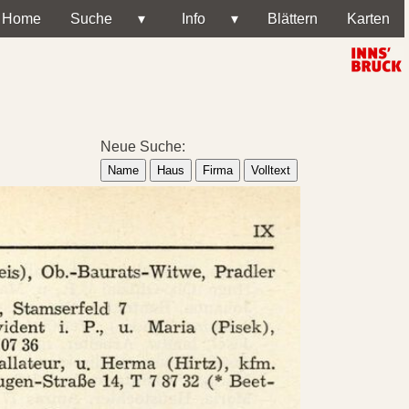
Home
Suche
▾
Info
▾
Blättern
Karten
Neue Suche:
Name
Haus
Firma
Volltext