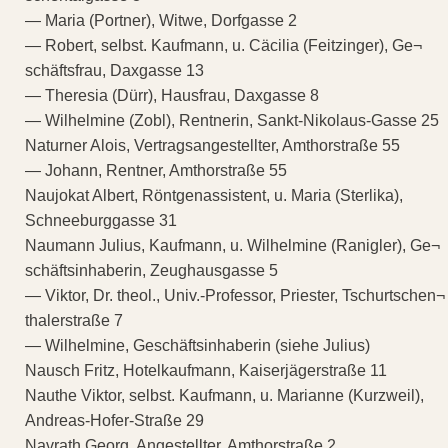
— Maria (Portner), Witwe, Dorfgasse 2
— Robert, selbst. Kaufmann, u. Cäcilia (Feitzinger), Ge¬
schäftsfrau, Daxgasse 13
— Theresia (Dürr), Hausfrau, Daxgasse 8
— Wilhelmine (Zobl), Rentnerin, Sankt-Nikolaus-Gasse 25
Naturner Alois, Vertragsangestellter, Amthorstraße 55
— Johann, Rentner, Amthorstraße 55
Naujokat Albert, Röntgenassistent, u. Maria (Sterlika),
Schneeburggasse 31
Naumann Julius, Kaufmann, u. Wilhelmine (Ranigler), Ge¬
schäftsinhaberin, Zeughausgasse 5
— Viktor, Dr. theol., Univ.-Professor, Priester, Tschurtschen¬
thalerstraße 7
— Wilhelmine, Geschäftsinhaberin (siehe Julius)
Nausch Fritz, Hotelkaufmann, Kaiserjägerstraße 11
Nauthe Viktor, selbst. Kaufmann, u. Marianne (Kurzweil),
Andreas-Hofer-Straße 29
Navrath Georg, Angestellter, Amthorstraße 2