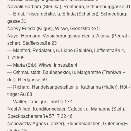
Navratil Barbara (Sterlika), Rentnerin, Schneeburggasse 31
— Ernst, Friseurgehilfe, u. Elfrida (Schallert), Schneeburg-
gasse 31
Naevy Frieda (Kilgus), Witwe, Grenzstraße 5
Nayer Hermann, Versicherungsbeamter, u. Aloisia (Pedrat¬
scher), Stafflerstraße 23
— Manfred, Redakteur, u. Liane (Stühler), Löfflerstraße 4,
T 72695
— Maria (Erb), Witwe, Innstraße 4
— Othmar, städt. Bauinspektor, u. Margarethe (Trenkwal¬
der), Riedgasse 59
— Richard, Handelsangestellter, u. Katharina (Haller), Höt¬
tinger Au 88
— Walter, cand. jur., Innstraße 4
Nebl Alfred, Konditormeister, Cafetier, u. Marianne (Stoll),
Speckbacherstraße 57, T 22 46
Nebowitzky Agnes (Tanzer), Stubenmädchen, Gutenberg¬
straße 15