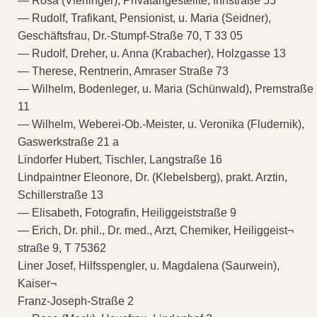
— Rosa (Vierlinger), Privatangestellte, Innstraße 55
— Rudolf, Trafikant, Pensionist, u. Maria (Seidner),
Geschäftsfrau, Dr.-Stumpf-Straße 70, T 33 05
— Rudolf, Dreher, u. Anna (Krabacher), Holzgasse 13
— Therese, Rentnerin, Amraser Straße 73
— Wilhelm, Bodenleger, u. Maria (Schünwald), Premstraße
11
— Wilhelm, Weberei-Ob.-Meister, u. Veronika (Fludernik),
Gaswerkstraße 21 a
Lindorfer Hubert, Tischler, Langstraße 16
Lindpaintner Eleonore, Dr. (Klebelsberg), prakt. Arztin,
Schillerstraße 13
— Elisabeth, Fotografin, Heiliggeiststraße 9
— Erich, Dr. phil., Dr. med., Arzt, Chemiker, Heiliggeist¬
straße 9, T 75362
Liner Josef, Hilfsspengler, u. Magdalena (Saurwein),
Kaiser¬
Franz-Joseph-Straße 2