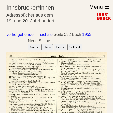
Menü ☰
Innsbrucker*innen
Adressbücher aus dem
19. und 20. Jahrhundert
vorhergehende
|||
nächste
Seite 532 Buch
1953
Neue Suche:
Name
Haus
Firma
Volltext