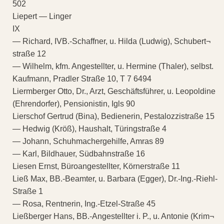
502
Liepert — Linger
IX
— Richard, IVB.-Schaffner, u. Hilda (Ludwig), Schubert¬
straße 12
— Wilhelm, kfm. Angestellter, u. Hermine (Thaler), selbst.
Kaufmann, Pradler Straße 10, T 7 6494
Liermberger Otto, Dr., Arzt, Geschäftsführer, u. Leopoldine
(Ehrendorfer), Pensionistin, Igls 90
Lierschof Gertrud (Bina), Bedienerin, Pestalozzistraße 15
— Hedwig (Kröß), Haushalt, Türingstraße 4
— Johann, Schuhmachergehilfe, Amras 89
— Karl, Bildhauer, Südbahnstraße 16
Liesen Ernst, Büroangestellter, Körnerstraße 11
Ließ Max, BB.-Beamter, u. Barbara (Egger), Dr.-Ing.-Riehl-
Straße 1
— Rosa, Rentnerin, Ing.-Etzel-Straße 45
Ließberger Hans, BB.-Angestellter i. P., u. Antonie (Krim¬