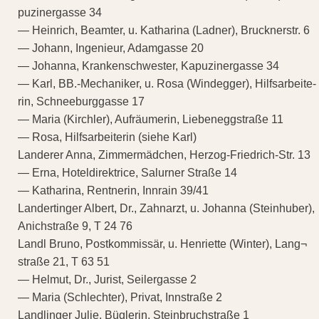
puzinergasse 34
— Heinrich, Beamter, u. Katharina (Ladner), Brucknerstr. 6
— Johann, Ingenieur, Adamgasse 20
— Johanna, Krankenschwester, Kapuzinergasse 34
— Karl, BB.-Mechaniker, u. Rosa (Windegger), Hilfsarbeite-
rin, Schneeburggasse 17
— Maria (Kirchler), Aufräumerin, Liebeneggstraße 11
— Rosa, Hilfsarbeiterin (siehe Karl)
Landerer Anna, Zimmermädchen, Herzog-Friedrich-Str. 13
— Erna, Hoteldirektrice, Salurner Straße 14
— Katharina, Rentnerin, Innrain 39/41
Landertinger Albert, Dr., Zahnarzt, u. Johanna (Steinhuber),
Anichstraße 9, T 24 76
Landl Bruno, Postkommissär, u. Henriette (Winter), Lang¬
straße 21, T 63 51
— Helmut, Dr., Jurist, Seilergasse 2
— Maria (Schlechter), Privat, Innstraße 2
Landlinger Julie, Büglerin, Steinbruchstraße 1