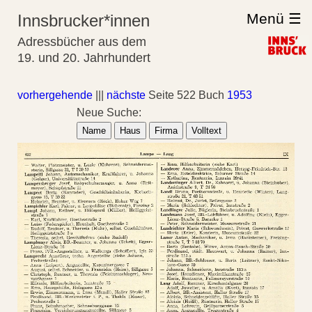
Menü ☰
Innsbrucker*innen
Adressbücher aus dem
19. und 20. Jahrhundert
vorhergehende
|||
nächste
Seite 522 Buch
1953
Neue Suche:
Name
Haus
Firma
Volltext