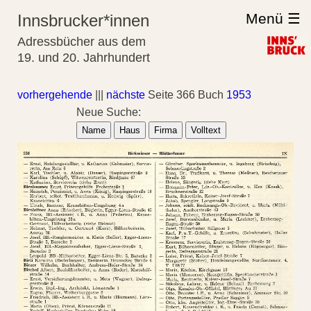
Menü ☰
Innsbrucker*innen
Adressbücher aus dem
19. und 20. Jahrhundert
vorhergehende
|||
nächste
Seite 366 Buch
1953
Neue Suche:
Name
Haus
Firma
Volltext