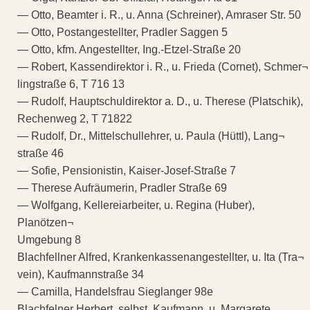
— Otto, Beamter i. R., u. Anna (Schreiner), Amraser Str. 50
— Otto, Postangestellter, Pradler Saggen 5
— Otto, kfm. Angestellter, Ing.-Etzel-Straße 20
— Robert, Kassendirektor i. R., u. Frieda (Cornet), Schmer¬
lingstraße 6, T 716 13
— Rudolf, Hauptschuldirektor a. D., u. Therese (Platschik),
Rechenweg 2, T 71822
— Rudolf, Dr., Mittelschullehrer, u. Paula (Hüttl), Lang¬
straße 46
— Sofie, Pensionistin, Kaiser-Josef-Straße 7
— Therese Aufräumerin, Pradler Straße 69
— Wolfgang, Kellereiarbeiter, u. Regina (Huber),
Planötzen¬
Umgebung 8
Blachfellner Alfred, Krankenkassenangestellter, u. Ita (Tra¬
vein), Kaufmannstraße 34
— Camilla, Handelsfrau Sieglanger 98e
Blachfelner Herbert, selbst. Kaufmann, u. Margarete