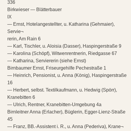
336
Birkwieser — Blätterbauer
IX
— Ernst, Hotelangestellter, u. Katharina (Gehmaier),
Servie¬
rerin, Am Rain 6
— Karl, Tischler, u. Aloisia (Dasser), Haspingerstraße 9
— Karolina (Schöpf), Witwenrentnerin, Riedgasse 67
— Katharina, Serviererin (siehe Ernst)
Birnbaumer Ernst, Friseurgehilfe Pechestraße 1
— Heinrich, Pensionist, u. Anna (König), Haspingerstraße
16
— Herbert, selbst. Textilkaufmann, u. Hedwig (Spörr),
Kranebitten 6
— Ulrich, Rentner, Kranebitten-Umgebung 4a
Birnleitner Anna (Erlacher), Büglerin, Egger-Lienz-Straße
45
— Franz, BB.-Assistent i. R., u. Anna (Pederiva), Krane¬