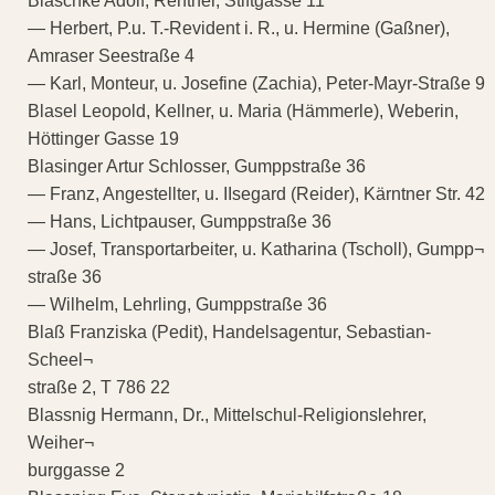
Blaschke Adolf, Rentner, Stiftgasse 11
— Herbert, P.u. T.-Revident i. R., u. Hermine (Gaßner),
Amraser Seestraße 4
— Karl, Monteur, u. Josefine (Zachia), Peter-Mayr-Straße 9
Blasel Leopold, Kellner, u. Maria (Hämmerle), Weberin,
Höttinger Gasse 19
Blasinger Artur Schlosser, Gumppstraße 36
— Franz, Angestellter, u. IIsegard (Reider), Kärntner Str. 42
— Hans, Lichtpauser, Gumppstraße 36
— Josef, Transportarbeiter, u. Katharina (Tscholl), Gumpp¬
straße 36
— Wilhelm, Lehrling, Gumppstraße 36
Blaß Franziska (Pedit), Handelsagentur, Sebastian-
Scheel¬
straße 2, T 786 22
Blassnig Hermann, Dr., Mittelschul-Religionslehrer,
Weiher¬
burggasse 2