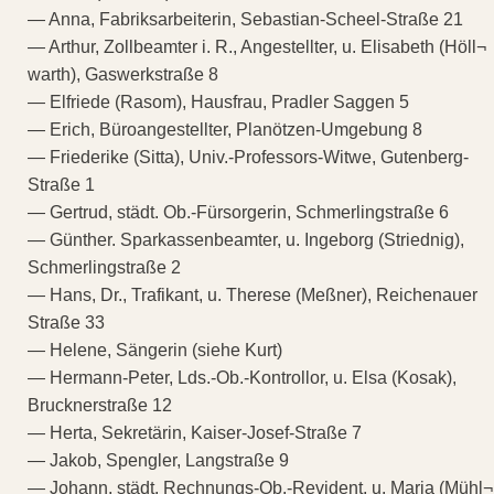
— Anna, Fabriksarbeiterin, Sebastian-Scheel-Straße 21
— Arthur, Zollbeamter i. R., Angestellter, u. Elisabeth (Höll¬
warth), Gaswerkstraße 8
— Elfriede (Rasom), Hausfrau, Pradler Saggen 5
— Erich, Büroangestellter, Planötzen-Umgebung 8
— Friederike (Sitta), Univ.-Professors-Witwe, Gutenberg-
Straße 1
— Gertrud, städt. Ob.-Fürsorgerin, Schmerlingstraße 6
— Günther. Sparkassenbeamter, u. Ingeborg (Striednig),
Schmerlingstraße 2
— Hans, Dr., Trafikant, u. Therese (Meßner), Reichenauer
Straße 33
— Helene, Sängerin (siehe Kurt)
— Hermann-Peter, Lds.-Ob.-Kontrollor, u. Elsa (Kosak),
Brucknerstraße 12
— Herta, Sekretärin, Kaiser-Josef-Straße 7
— Jakob, Spengler, Langstraße 9
— Johann, städt. Rechnungs-Ob.-Revident, u. Maria (Mühl¬