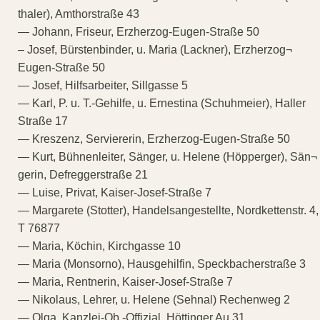
thaler), Amthorstraße 43
— Johann, Friseur, Erzherzog-Eugen-Straße 50
– Josef, Bürstenbinder, u. Maria (Lackner), Erzherzog¬
Eugen-Straße 50
— Josef, Hilfsarbeiter, Sillgasse 5
— Karl, P. u. T.-Gehilfe, u. Ernestina (Schuhmeier), Haller
Straße 17
— Kreszenz, Serviererin, Erzherzog-Eugen-Straße 50
— Kurt, Bühnenleiter, Sänger, u. Helene (Höpperger), Sän¬
gerin, Defreggerstraße 21
— Luise, Privat, Kaiser-Josef-Straße 7
— Margarete (Stotter), Handelsangestellte, Nordkettenstr. 4,
T 76877
— Maria, Köchin, Kirchgasse 10
— Maria (Monsorno), Hausgehilfin, Speckbacherstraße 3
— Maria, Rentnerin, Kaiser-Josef-Straße 7
— Nikolaus, Lehrer, u. Helene (Sehnal) Rechenweg 2
— Olga, Kanzlei-Ob.-Offizial, Höttinger Au 31