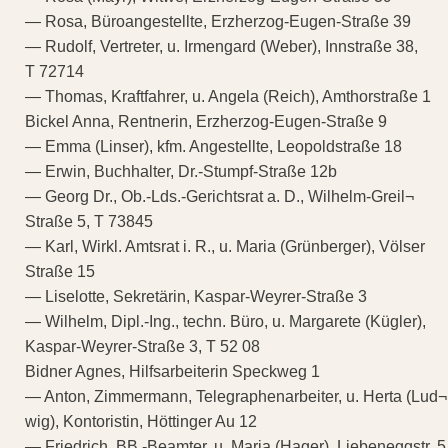
— Rosa, Büroangestellte, Erzherzog-Eugen-Straße 39
— Rudolf, Vertreter, u. Irmengard (Weber), Innstraße 38,
T 72714
— Thomas, Kraftfahrer, u. Angela (Reich), Amthorstraße 1
Bickel Anna, Rentnerin, Erzherzog-Eugen-Straße 9
— Emma (Linser), kfm. Angestellte, Leopoldstraße 18
— Erwin, Buchhalter, Dr.-Stumpf-Straße 12b
— Georg Dr., Ob.-Lds.-Gerichtsrat a. D., Wilhelm-Greil¬
Straße 5, T 73845
— Karl, Wirkl. Amtsrat i. R., u. Maria (Grünberger), Völser
Straße 15
— Liselotte, Sekretärin, Kaspar-Weyrer-Straße 3
— Wilhelm, Dipl.-Ing., techn. Büro, u. Margarete (Kügler),
Kaspar-Weyrer-Straße 3, T 52 08
Bidner Agnes, Hilfsarbeiterin Speckweg 1
— Anton, Zimmermann, Telegraphenarbeiter, u. Herta (Lud¬
wig), Kontoristin, Höttinger Au 12
— Friedrich, BB.-Beamter, u. Maria (Hager), Liebeneggstr. 5