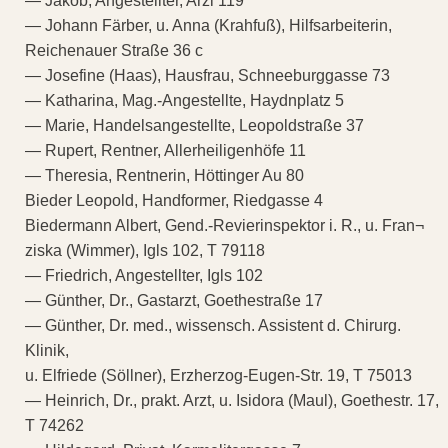
— Jakob, Angestellter, Arzl 119
— Johann Färber, u. Anna (Krahfuß), Hilfsarbeiterin,
Reichenauer Straße 36 c
— Josefine (Haas), Hausfrau, Schneeburggasse 73
— Katharina, Mag.-Angestellte, Haydnplatz 5
— Marie, Handelsangestellte, Leopoldstraße 37
— Rupert, Rentner, Allerheiligenhöfe 11
— Theresia, Rentnerin, Höttinger Au 80
Bieder Leopold, Handformer, Riedgasse 4
Biedermann Albert, Gend.-Revierinspektor i. R., u. Fran¬
ziska (Wimmer), Igls 102, T 79118
— Friedrich, Angestellter, Igls 102
— Günther, Dr., Gastarzt, Goethestraße 17
— Günther, Dr. med., wissensch. Assistent d. Chirurg.
Klinik,
u. Elfriede (Söllner), Erzherzog-Eugen-Str. 19, T 75013
— Heinrich, Dr., prakt. Arzt, u. Isidora (Maul), Goethestr. 17,
T 74262