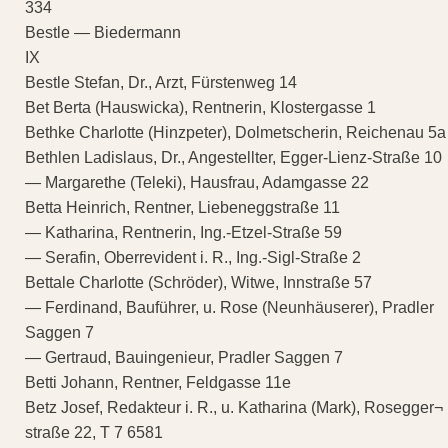
334
Bestle — Biedermann
IX
Bestle Stefan, Dr., Arzt, Fürstenweg 14
Bet Berta (Hauswicka), Rentnerin, Klostergasse 1
Bethke Charlotte (Hinzpeter), Dolmetscherin, Reichenau 5a
Bethlen Ladislaus, Dr., Angestellter, Egger-Lienz-Straße 10
— Margarethe (Teleki), Hausfrau, Adamgasse 22
Betta Heinrich, Rentner, Liebeneggstraße 11
— Katharina, Rentnerin, Ing.-Etzel-Straße 59
— Serafin, Oberrevident i. R., Ing.-Sigl-Straße 2
Bettale Charlotte (Schröder), Witwe, Innstraße 57
— Ferdinand, Bauführer, u. Rose (Neunhäuserer), Pradler
Saggen 7
— Gertraud, Bauingenieur, Pradler Saggen 7
Betti Johann, Rentner, Feldgasse 11e
Betz Josef, Redakteur i. R., u. Katharina (Mark), Rosegger¬
straße 22, T 7 6581