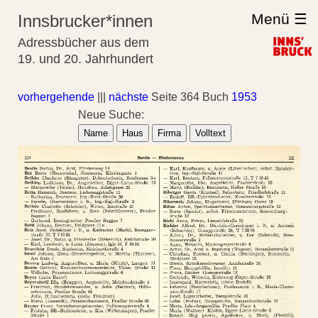
Menü ☰
Innsbrucker*innen
Adressbücher aus dem
19. und 20. Jahrhundert
vorhergehende
|||
nächste
Seite 364 Buch
1953
Neue Suche:
Name
Haus
Firma
Volltext