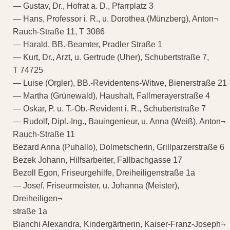
— Gustav, Dr., Hofrat a. D., Pfarrplatz 3
— Hans, Professor i. R., u. Dorothea (Münzberg), Anton¬
Rauch-Straße 11, T 3086
— Harald, BB.-Beamter, Pradler Straße 1
— Kurt, Dr., Arzt, u. Gertrude (Uher), Schubertstraße 7,
T 74725
— Luise (Orgler), BB.-Revidentens-Witwe, Bienerstraße 21
— Martha (Grünewald), Haushalt, Fallmerayerstraße 4
— Oskar, P. u. T.-Ob.-Revident i. R., Schubertstraße 7
— Rudolf, Dipl.-Ing., Bauingenieur, u. Anna (Weiß), Anton¬
Rauch-Straße 11
Bezard Anna (Puhallo), Dolmetscherin, Grillparzerstraße 6
Bezek Johann, Hilfsarbeiter, Fallbachgasse 17
Bezoll Egon, Friseurgehilfe, Dreiheiligenstraße 1a
— Josef, Friseurmeister, u. Johanna (Meister),
Dreiheiligen¬
straße 1a
Bianchi Alexandra, Kindergärtnerin, Kaiser-Franz-Joseph¬