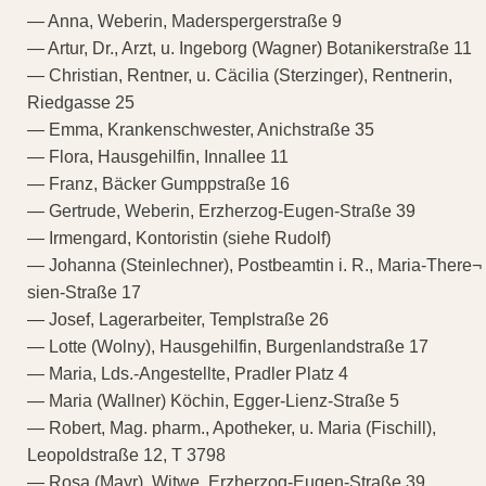
— Anna, Weberin, Maderspergerstraße 9
— Artur, Dr., Arzt, u. Ingeborg (Wagner) Botanikerstraße 11
— Christian, Rentner, u. Cäcilia (Sterzinger), Rentnerin,
Riedgasse 25
— Emma, Krankenschwester, Anichstraße 35
— Flora, Hausgehilfin, Innallee 11
— Franz, Bäcker Gumppstraße 16
— Gertrude, Weberin, Erzherzog-Eugen-Straße 39
— Irmengard, Kontoristin (siehe Rudolf)
— Johanna (Steinlechner), Postbeamtin i. R., Maria-There¬
sien-Straße 17
— Josef, Lagerarbeiter, Templstraße 26
— Lotte (Wolny), Hausgehilfin, Burgenlandstraße 17
— Maria, Lds.-Angestellte, Pradler Platz 4
— Maria (Wallner) Köchin, Egger-Lienz-Straße 5
— Robert, Mag. pharm., Apotheker, u. Maria (Fischill),
Leopoldstraße 12, T 3798
— Rosa (Mayr), Witwe, Erzherzog-Eugen-Straße 39