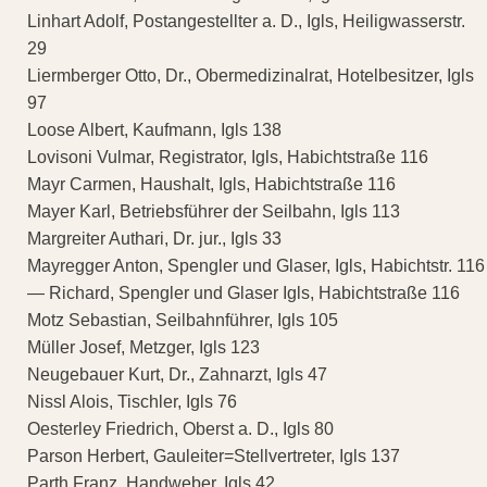
Linhart Adolf, Postangestellter a. D., Igls, Heiligwasserstr.
29
Liermberger Otto, Dr., Obermedizinalrat, Hotelbesitzer, Igls
97
Loose Albert, Kaufmann, Igls 138
Lovisoni Vulmar, Registrator, Igls, Habichtstraße 116
Mayr Carmen, Haushalt, Igls, Habichtstraße 116
Mayer Karl, Betriebsführer der Seilbahn, Igls 113
Margreiter Authari, Dr. jur., Igls 33
Mayregger Anton, Spengler und Glaser, Igls, Habichtstr. 116
— Richard, Spengler und Glaser Igls, Habichtstraße 116
Motz Sebastian, Seilbahnführer, Igls 105
Müller Josef, Metzger, Igls 123
Neugebauer Kurt, Dr., Zahnarzt, Igls 47
Nissl Alois, Tischler, Igls 76
Oesterley Friedrich, Oberst a. D., Igls 80
Parson Herbert, Gauleiter=Stellvertreter, Igls 137
Parth Franz, Handweber, Igls 42