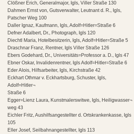
Clößner Erich, Generalmajor, Igls, Viller Straße 130
Dahmen Ernst von, Gutsverwalter, Leutnant d. R., Igls,
Patscher Weg 100
Daller Ignaz, Kaufmann, Igls, Adolf=Hitler=Straße 6
Defner Adalbert, Dr., Photograph, Igls 120
Diechtl Maria, Hotelbesitzerin, Igls, Adolf=Hitler=Straße 5
Draschnar Franz, Rentner, Igls Viller Straße 126
Ebers Godehard, Dr., Universitäts=Professor a. D., Igls 47
Ebner Oskar, Invalidenrentner, Igls Adolf=Hitler=Straße 6
Eder Alois, Hilfsarbeiter, Igls, Kirchstraße 42
Eckhart Othmar v. Eckhartsburg, Schuster, Igls,
Adolf=Hitler¬
Straße 6
Egger=Lienz Laura, Kunstmalerswitwe, Igls, Heiligwasser¬
weg 43
Eichler Fritz, Aushilfsangestellter d. Ortskrankenkasse, Igls
105
Eller Josef, Seilbahnangestellter, Igls 113