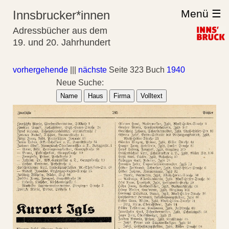
Menü ☰
Innsbrucker*innen
Adressbücher aus dem
19. und 20. Jahrhundert
vorhergehende
|||
nächste
Seite 323 Buch
1940
Neue Suche:
Name
Haus
Firma
Volltext