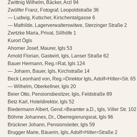
Zwittnig Wilhelm, Bäcker, Arzl 94
Zwölfer Franz, Fotograf, Leopoldstraße 36
— Ludwig, Kutscher, Kirschentalgasse 6
— Mathilde, Lagerverwalterswitwe, Sterzinger Straße 2
Zwrtzke Maria, Privat, Sillhöfe 1
Kurort Ögls
Ahorner Josef, Maurer, Igls 53
Arnold Florian, Gastwirt, Igls, Lanser Straße 62
Bauer Hermann, Reg.=Rat, Igls 124
— Johann, Bauer, Igls, Kirchstraße 14
Beck Leonhard von, Reg.=Direktor Igls, Adolf=Hitler=Str. 65
— Wilhelm, Oberkellner, Igls 20
Beier Otto, Pensionsbesitzer, Igls, Feldstraße 89
Betz Karl, Hoteldirektor, Igls 52
Biedermann Albert, Gend.=Beamter a.D., Igls, Viller Str. 102
Böhme Johannes, Dr., Oberregierungsrat, Igls 96
Brückner Johann, Pensionsleiter, Igls 59
Brugger Marie, Bäuerin, Igls, Adolf=Hitler=Straße 2