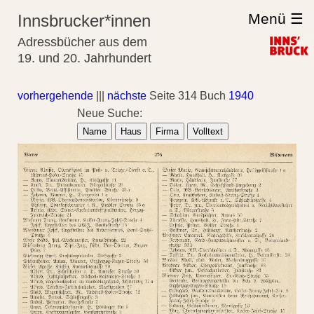
Menü ☰
Innsbrucker*innen
Adressbücher aus dem
19. und 20. Jahrhundert
vorhergehende
|||
nächste
Seite 314 Buch
1940
Neue Suche:
Name
Haus
Firma
Volltext