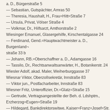
a. D., Bürgerstraße 5
— Sebastian, Gutspächter, Amras 50
— Theresia, Haushalt, H., Frau=Hitt=Straße 7
— Ursula, Privat, Völser Straße 4
— Volkmar, Dr., Hilfsarzt, Amthorstraße 2
Wiesinger Emanuel, Glasergehilfe, Kirschentalgasse 24
— Ferdinand, Gend.=Hauptwachtmeister a. D.,
Burgenland¬
straße 33 b
— Johann, RB.=Oberschaffner a. D., Adamgasse 16
— Tassilo, Dr., Rechtsanwaltsanwärter, H., Botanikerstr. 24
Wiesler Adolf, akad. Maler, Weiherburggasse 37
Wiesnar Viktor, Oberzollsekretär, Innstraße 83
— Viktor jun., Postfacharbeiter, Innstraße 83
Wiesner Fritz, Unteroffizier, Dr.=Glatz=Straße 15
— Gertrude, Vertragsangestellte der Beh. d. Ldshptm.,
Erzherzog=Eugen=Straße 19
— Hildegard, Bankdirektorswitwe, Kaiser=Franz=Josef=Str.