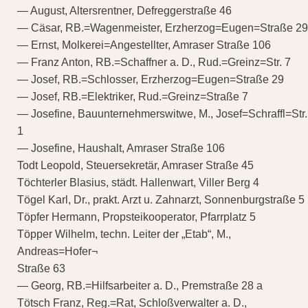
— August, Altersrentner, Defreggerstraße 46
— Cäsar, RB.=Wagenmeister, Erzherzog=Eugen=Straße 29
— Ernst, Molkerei=Angestellter, Amraser Straße 106
— Franz Anton, RB.=Schaffner a. D., Rud.=Greinz=Str. 7
— Josef, RB.=Schlosser, Erzherzog=Eugen=Straße 29
— Josef, RB.=Elektriker, Rud.=Greinz=Straße 7
— Josefine, Bauunternehmerswitwe, M., Josef=Schraffl=Str.
1
— Josefine, Haushalt, Amraser Straße 106
Todt Leopold, Steuersekretär, Amraser Straße 45
Töchterler Blasius, städt. Hallenwart, Viller Berg 4
Tögel Karl, Dr., prakt. Arzt u. Zahnarzt, Sonnenburgstraße 5
Töpfer Hermann, Propsteikooperator, Pfarrplatz 5
Töpper Wilhelm, techn. Leiter der „Etab“, M.,
Andreas=Hofer¬
Straße 63
— Georg, RB.=Hilfsarbeiter a. D., Premstraße 28 a
Tötsch Franz, Reg.=Rat, Schloßverwalter a. D.,