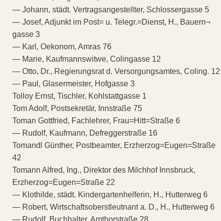
— Johann, städt. Vertragsangestellter, Schlossergasse 5
— Josef, Adjunkt im Post= u. Telegr.=Dienst, H., Bauern¬
gasse 3
— Karl, Oekonom, Amras 76
— Marie, Kaufmannswitwe, Colingasse 12
— Otto, Dr., Regierungsrat d. Versorgungsamtes, Coling. 12
— Paul, Glasermeister, Hofgasse 3
Tolloy Ernst, Tischler, Kohlstattgasse 1
Tom Adolf, Postsekretär, Innstraße 75
Toman Gottfried, Fachlehrer, Frau=Hitt=Straße 6
— Rudolf, Kaufmann, Defreggerstraße 16
Tomandl Günther, Postbeamter, Erzherzog=Eugen=Straße
42
Tomann Alfred, Ing., Direktor des Milchhof Innsbruck,
Erzherzog=Eugen=Straße 22
— Klothilde, städt. Kindergartenhelferin, H., Hutterweg 6
— Robert, Wirtschaftsoberstleutnant a. D., H., Hutterweg 6
— Rudolf, Buchhalter, Amthorstraße 28