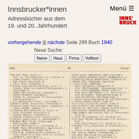
Menü ☰
Innsbrucker*innen
Adressbücher aus dem
19. und 20. Jahrhundert
vorhergehende
|||
nächste
Seite 299 Buch
1940
Neue Suche:
Name
Haus
Firma
Volltext