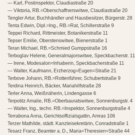
— Karl, Postinspektor, Claudiastraße 20
— Viktoria, RB.=Oberschaffnerswitwe, Claudiastraße 20
Tengler Artur, Buchhändler und Hausbesitzer, Bürgerstr. 28
Tenta Edwin, Dipl.=Ing., RB.=Rat, Schillerstraße 9
Teppei Richard, Rittmeister, Botanikerstraße 11
Tepser Emilie, Oberstenswitwe, Bienerstraße 1
Teran Michael, RB.=Schmied Gumppstraße 16
Terboglav Helene, Generalmajorswitwe, Speckbacherstr. 11
— Irene, Modesalon=Inhaberin, Speckbacherstraße 11
— Walter, Kaufmann, Erzherzog=Eugen=Straße 21
Terbove Johann, RB.=Rottenführer, Schubertstraße 9
Terdina Heinrich, Bäcker, Mariahilfstraße 28
Terler Anna, Weißnäherin, Lindengasse 6
Terpotitz Amalie, RB.=Oberbauratswitwe, Sonnenburgstr. 4
— Walter, Ing., techn. RB.=Inspektor, Sonnenburgstraße 4
Terrabona Anna, Gerichtsoffizialsgattin, Amras 106
Terzer Mathilde, städt. Kanzleisekretärin, Conradstraße 1
Tesarz Franz, Beamter a. D., Maria=Theresien=Straße 44