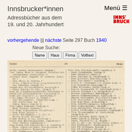
Menü ☰
Innsbrucker*innen
Adressbücher aus dem
19. und 20. Jahrhundert
vorhergehende
|||
nächste
Seite 297 Buch
1940
Neue Suche:
Name
Haus
Firma
Volltext