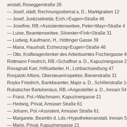
anstalt, Roseggerstraße 26
— Josef, städt. Rechnungsoberrat a. D., Marktgraben 12
— Josef, Justizsekretär, Erzh.=Eugen=Straße 46
— Josefine, RB.=Assistentenswitwe, Peter=Mayr=Straße 4
— Luise, Beamtenswitwe, Silvester=Fink=Straße 31
— Ludwig, Kaufmann, H., Höttinger Gasse 39
— Maria, Haushalt, Erzherzog=Eugen=Straße 46
— Otto, Kraftwagenlenker des Arbeitsamtes Fischergasse 4
Rottmann Friedrich, RB.=Schaffner a. D., Kapuzinergasse 
Rovagnati Karl, Hilfsarbeiter, H., Lohbachsiedlung 47
Rovjatzki Alfons, Obersteuerinspektor, Bienerstraße 31
Royko Friedrich, Bankbeamter, Major a. D., Schillerstraße 1
Rubatscher Bartolomäus, RB.=Angestellter a. D., Innrain 54
— Franz, Pol.=Wachmann, Kapuzinergasse 21
— Hedwig, Privat, Amraser Straße 61
— Johann, Pol.=Assistent, Amraser Straße 61
— Margarete, Beamtin d. Lds.=Hypothekenanstalt, Innrain 
— Marie, Privat, Kapuzinergasse 21