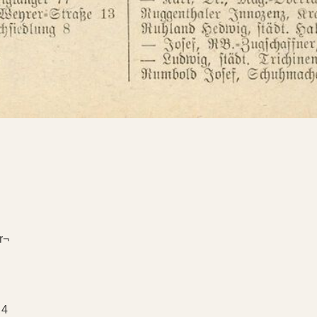
r¬
 4