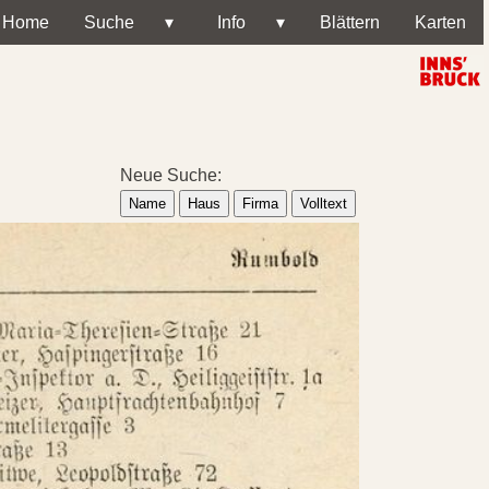
Home
Suche
▾
Info
▾
Blättern
Karten
Neue Suche:
Name
Haus
Firma
Volltext