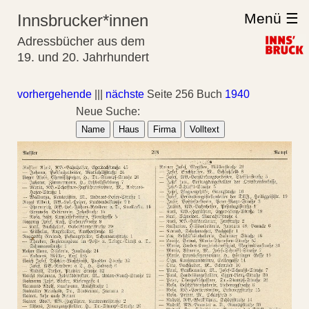
Menü ☰
Innsbrucker*innen
Adressbücher aus dem
19. und 20. Jahrhundert
vorhergehende
|||
nächste
Seite 256 Buch
1940
Neue Suche:
Name
Haus
Firma
Volltext