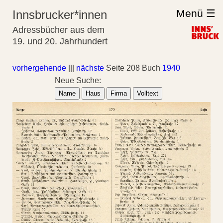
Menü ☰
Innsbrucker*innen
Adressbücher aus dem
19. und 20. Jahrhundert
vorhergehende
|||
nächste
Seite 208 Buch
1940
Neue Suche:
Name
Haus
Firma
Volltext