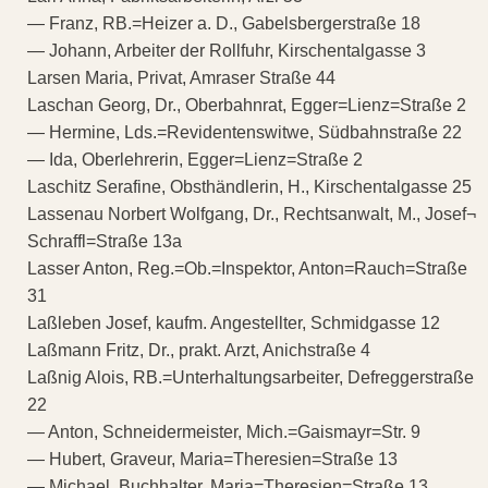
— Franz, RB.=Heizer a. D., Gabelsbergerstraße 18
— Johann, Arbeiter der Rollfuhr, Kirschentalgasse 3
Larsen Maria, Privat, Amraser Straße 44
Laschan Georg, Dr., Oberbahnrat, Egger=Lienz=Straße 2
— Hermine, Lds.=Revidentenswitwe, Südbahnstraße 22
— Ida, Oberlehrerin, Egger=Lienz=Straße 2
Laschitz Serafine, Obsthändlerin, H., Kirschentalgasse 25
Lassenau Norbert Wolfgang, Dr., Rechtsanwalt, M., Josef¬
Schraffl=Straße 13a
Lasser Anton, Reg.=Ob.=Inspektor, Anton=Rauch=Straße
31
Laßleben Josef, kaufm. Angestellter, Schmidgasse 12
Laßmann Fritz, Dr., prakt. Arzt, Anichstraße 4
Laßnig Alois, RB.=Unterhaltungsarbeiter, Defreggerstraße
22
— Anton, Schneidermeister, Mich.=Gaismayr=Str. 9
— Hubert, Graveur, Maria=Theresien=Straße 13
— Michael, Buchhalter, Maria=Theresien=Straße 13