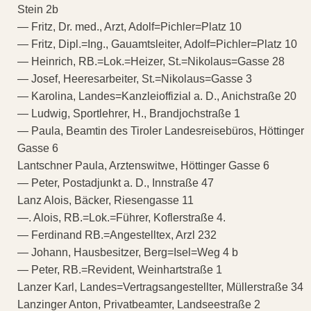
Stein 2b
— Fritz, Dr. med., Arzt, Adolf=Pichler=Platz 10
— Fritz, Dipl.=Ing., Gauamtsleiter, Adolf=Pichler=Platz 10
— Heinrich, RB.=Lok.=Heizer, St.=Nikolaus=Gasse 28
— Josef, Heeresarbeiter, St.=Nikolaus=Gasse 3
— Karolina, Landes=Kanzleioffizial a. D., Anichstraße 20
— Ludwig, Sportlehrer, H., Brandjochstraße 1
— Paula, Beamtin des Tiroler Landesreisebüros, Höttinger
Gasse 6
Lantschner Paula, Arztenswitwe, Höttinger Gasse 6
— Peter, Postadjunkt a. D., Innstraße 47
Lanz Alois, Bäcker, Riesengasse 11
—. Alois, RB.=Lok.=Führer, Koflerstraße 4.
— Ferdinand RB.=Angestelltex, Arzl 232
— Johann, Hausbesitzer, Berg=Isel=Weg 4 b
— Peter, RB.=Revident, Weinhartstraße 1
Lanzer Karl, Landes=Vertragsangestellter, Müllerstraße 34
Lanzinger Anton, Privatbeamter, Landseestraße 2