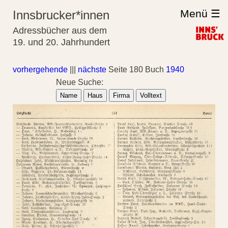
Menü ☰
Innsbrucker*innen
Adressbücher aus dem
19. und 20. Jahrhundert
vorhergehende
|||
nächste
Seite 180 Buch
1940
Neue Suche:
Name
Haus
Firma
Volltext