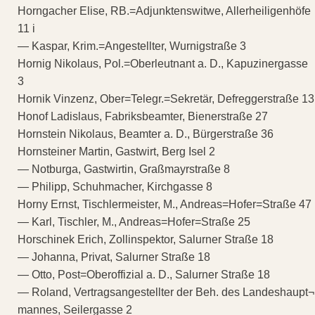
Horngacher Elise, RB.=Adjunktenswitwe, Allerheiligenhöfe
11 i
— Kaspar, Krim.=Angestellter, Wurnigstraße 3
Hornig Nikolaus, Pol.=Oberleutnant a. D., Kapuzinergasse
3
Hornik Vinzenz, Ober=Telegr.=Sekretär, Defreggerstraße 13
Honof Ladislaus, Fabriksbeamter, Bienerstraße 27
Hornstein Nikolaus, Beamter a. D., Bürgerstraße 36
Hornsteiner Martin, Gastwirt, Berg Isel 2
— Notburga, Gastwirtin, Graßmayrstraße 8
— Philipp, Schuhmacher, Kirchgasse 8
Horny Ernst, Tischlermeister, M., Andreas=Hofer=Straße 47
— Karl, Tischler, M., Andreas=Hofer=Straße 25
Horschinek Erich, Zollinspektor, Salurner Straße 18
— Johanna, Privat, Salurner Straße 18
— Otto, Post=Oberoffizial a. D., Salurner Straße 18
— Roland, Vertragsangestellter der Beh. des Landeshaupt¬
mannes, Seilergasse 2