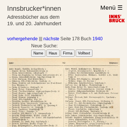
Menü ☰
Innsbrucker*innen
Adressbücher aus dem
19. und 20. Jahrhundert
vorhergehende
|||
nächste
Seite 178 Buch
1940
Neue Suche:
Name
Haus
Firma
Volltext