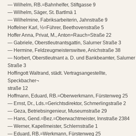
— Wilhelm, RB.=Bahnhelfer, Stiftgasse 9
— Wilhelm, Säger, St. Bartlmä 1
— Wilhelmine, Fabriksarbeiterin, Jahnstraße 9
Hoffelner Karl, ½=Führer, Beethovenstraße 5
Hoffer Anna, Privat, M., Anton=Rauch=Straße 22
— Gabriele, Oberstleutnantsgattin, Salurner Straße 3
— Hermine, Feldzeugmeisterswitwe, Anichstraße 38
— Norbert, Oberstleutnant a. D. und Bankbeamter, Salurner
Straße 3
Hoffingott Waltrand, städt. Vertragsangestellte,
Speckbacher¬
straße 12
Hoffmann, Eduard, RB.=Oberwerkmann, Fürstenweg 25
— Ernst, Dr., Lds.=Gerichtsdirektor, Schmerlingstraße 2
— Geza, Betriebsingenieur, Museumstraße 29
— Hans, Gend.=Bez.=Oberwachtmeister, Innstraße 2384
— Werner, Kapellmeister, Schlernstraße 1
— Eduard, RB.=Werkmann, Fürstenweg 25