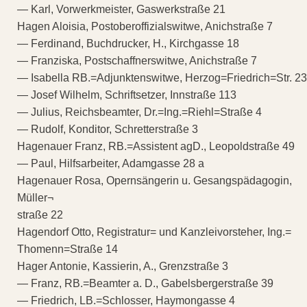
— Karl, Vorwerkmeister, Gaswerkstraße 21
Hagen Aloisia, Postoberoffizialswitwe, Anichstraße 7
— Ferdinand, Buchdrucker, H., Kirchgasse 18
— Franziska, Postschaffnerswitwe, Anichstraße 7
— Isabella RB.=Adjunktenswitwe, Herzog=Friedrich=Str. 23
— Josef Wilhelm, Schriftsetzer, Innstraße 113
— Julius, Reichsbeamter, Dr.=Ing.=Riehl=Straße 4
— Rudolf, Konditor, Schretterstraße 3
Hagenauer Franz, RB.=Assistent agD., Leopoldstraße 49
— Paul, Hilfsarbeiter, Adamgasse 28 a
Hagenauer Rosa, Opernsängerin u. Gesangspädagogin,
Müller¬
straße 22
Hagendorf Otto, Registratur= und Kanzleivorsteher, Ing.=
Thomenn=Straße 14
Hager Antonie, Kassierin, A., Grenzstraße 3
— Franz, RB.=Beamter a. D., Gabelsbergerstraße 39
— Friedrich, LB.=Schlosser, Haymongasse 4