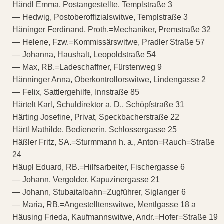
Händl Emma, Postangestellte, Templstraße 3
— Hedwig, Postoberoffizialswitwe, Templstraße 3
Häninger Ferdinand, Proth.=Mechaniker, Premstraße 32
— Helene, Fzw.=Kommissärswitwe, Pradler Straße 57
— Johanna, Haushalt, Leopoldstraße 54
— Max, RB.=Ladeschaffner, Fürstenweg 9
Hänninger Anna, Oberkontrollorswitwe, Lindengasse 2
— Felix, Sattlergehilfe, Innstraße 85
Härtelt Karl, Schuldirektor a. D., Schöpfstraße 31
Härting Josefine, Privat, Speckbacherstraße 22
Härtl Mathilde, Bedienerin, Schlossergasse 25
Häßler Fritz, SA.=Sturmmann h. a., Anton=Rauch=Straße
24
Häupl Eduard, RB.=Hilfsarbeiter, Fischergasse 6
— Johann, Vergolder, Kapuzinergasse 21
— Johann, Stubaitalbahn=Zugführer, Siglanger 6
— Maria, RB.=Angestelltenswitwe, Mentlgasse 18 a
Häusing Frieda, Kaufmannswitwe, Andr.=Hofer=Straße 19