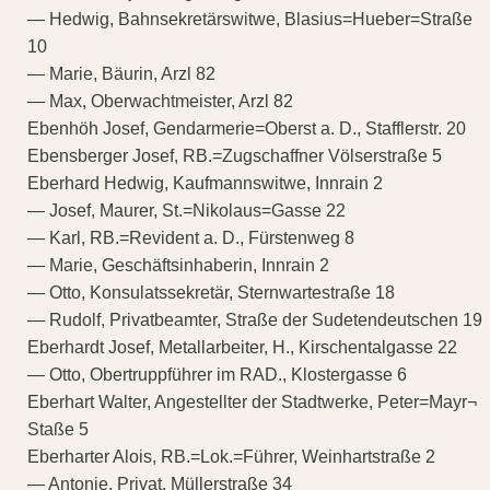
— Hedwig, Bahnsekretärswitwe, Blasius=Hueber=Straße
10
— Marie, Bäurin, Arzl 82
— Max, Oberwachtmeister, Arzl 82
Ebenhöh Josef, Gendarmerie=Oberst a. D., Stafflerstr. 20
Ebensberger Josef, RB.=Zugschaffner Völserstraße 5
Eberhard Hedwig, Kaufmannswitwe, Innrain 2
— Josef, Maurer, St.=Nikolaus=Gasse 22
— Karl, RB.=Revident a. D., Fürstenweg 8
— Marie, Geschäftsinhaberin, Innrain 2
— Otto, Konsulatssekretär, Sternwartestraße 18
— Rudolf, Privatbeamter, Straße der Sudetendeutschen 19
Eberhardt Josef, Metallarbeiter, H., Kirschentalgasse 22
— Otto, Obertruppführer im RAD., Klostergasse 6
Eberhart Walter, Angestellter der Stadtwerke, Peter=Mayr¬
Staße 5
Eberharter Alois, RB.=Lok.=Führer, Weinhartstraße 2
— Antonie, Privat, Müllerstraße 34