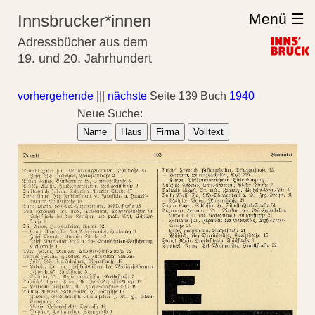
Menü ☰
Innsbrucker*innen
Adressbücher aus dem
19. und 20. Jahrhundert
vorhergehende
|||
nächste
Seite 139 Buch
1940
Neue Suche:
Name
Haus
Firma
Volltext