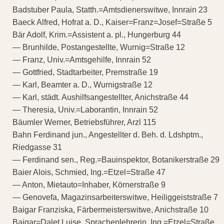
Badstuber Paula, Statth.=Amtsdienerswitwe, Innrain 23
Baeck Alfred, Hofrat a. D., Kaiser=Franz=Josef=Straße 5
Bär Adolf, Krim.=Assistent a. pl., Hungerburg 44
— Brunhilde, Postangestellte, Wurnig=Straße 12
— Franz, Univ.=Amtsgehilfe, Innrain 52
— Gottfried, Stadtarbeiter, Premstraße 19
— Karl, Beamter a. D., Wurnigstraße 12
— Karl, städt. Aushilfsangestellter, Anichstraße 44
— Theresia, Univ.=Laborantin, Innrain 52
Bäumler Werner, Betriebsführer, Arzl 115
Bahn Ferdinand jun., Angestellter d. Beh. d. Ldshptm.,
Riedgasse 31
— Ferdinand sen., Reg.=Bauinspektor, Botanikerstraße 29
Baier Alois, Schmied, Ing.=Etzel=Straße 47
— Anton, Mietauto=Inhaber, Körnerstraße 9
— Genovefa, Magazinsarbeiterswitwe, Heiliggeiststraße 7
Baigar Franziska, Färbermeisterswitwe, Anichstraße 10
Baigar=Dalet Luise, Sprachenlehrerin, Ing.=Etzel=Straße