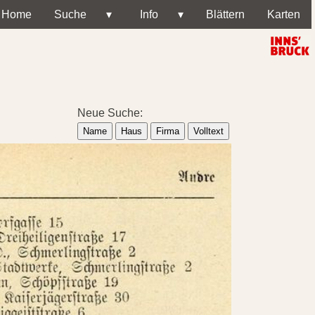
Home
Suche
▾
Info
▾
Blättern
Karten
Neue Suche:
Name
Haus
Firma
Volltext