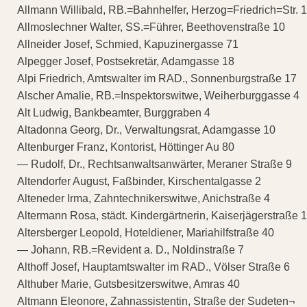
Allmann Willibald, RB.=Bahnhelfer, Herzog=Friedrich=Str. 
Allmoslechner Walter, SS.=Führer, Beethovenstraße 10
Allneider Josef, Schmied, Kapuzinergasse 71
Alpegger Josef, Postsekretär, Adamgasse 18
Alpi Friedrich, Amtswalter im RAD., Sonnenburgstraße 17
Alscher Amalie, RB.=Inspektorswitwe, Weiherburggasse 4
Alt Ludwig, Bankbeamter, Burggraben 4
Altadonna Georg, Dr., Verwaltungsrat, Adamgasse 10
Altenburger Franz, Kontorist, Höttinger Au 80
— Rudolf, Dr., Rechtsanwaltsanwärter, Meraner Straße 9
Altendorfer August, Faßbinder, Kirschentalgasse 2
Alteneder Irma, Zahntechnikerswitwe, Anichstraße 4
Altermann Rosa, städt. Kindergärtnerin, Kaiserjägerstraße 
Altersberger Leopold, Hoteldiener, Mariahilfstraße 40
— Johann, RB.=Revident a. D., Noldinstraße 7
Althoff Josef, Hauptamtswalter im RAD., Völser Straße 6
Althuber Marie, Gutsbesitzerswitwe, Amras 40
Altmann Eleonore, Zahnassistentin, Straße der Sudeten¬