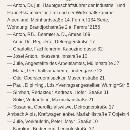
— Anton, Dr. jur., Hauptgeschäftsführer der Industrie= und
Handelskammer für Tirol und der Wirtschaftskammer
Alpenland, Meinhardstraße 14. Fernruf 134 Serie,
Wohnung: Brandjochstraße 2 a, Fernruf 2156
— Anton, RB.=Beamter a. D., Amras 109
— Artur, Dr., Reg.=Rat, Defreggerstraße 17
— Charlotte, Fachlehrerin, Kapuzinergasse 32
— Josef Anton, Inkassant, Innstraße 10
— Julie, Angestellte des Arbeitsamtes, Müllerstraße 37
— Maria, Geschäftsinhaberin, Lindengasse 22
— Otto, Obersteuerinspektor, Museumstraße 21
— Paul, Dipl.=Ing., Lds.=Vertragsangestellter, Wurnig=Str. 5
— Simbert, Redakteur, Andreas=Hofer=Straße 31
— Sofie, Verkäuferin, Maximilianstraße 21
— Susanna, Oberoffizialswitwe, Defreggerstraße 17
Ambach Alois, Kraftwagenlenker, Mariahilfstraße 7 Objekt 4
— Julie, Verkäuferin, Peter=Mayr=Straße 10
— Karoline, Bedienerin, Leopoldstraße 32