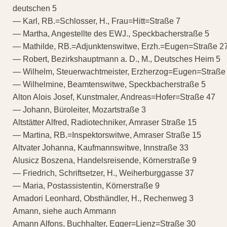
deutschen 5
— Karl, RB.=Schlosser, H., Frau=Hitt=Straße 7
— Martha, Angestellte des EWJ., Speckbacherstraße 5
— Mathilde, RB.=Adjunktenswitwe, Erzh.=Eugen=Straße 2
— Robert, Bezirkshauptmann a. D., M., Deutsches Heim 5
— Wilhelm, Steuerwachtmeister, Erzherzog=Eugen=Straße
— Wilhelmine, Beamtenswitwe, Speckbacherstraße 5
Alton Alois Josef, Kunstmaler, Andreas=Hofer=Straße 47
— Johann, Büroleiter, Mozartstraße 3
Altstätter Alfred, Radiotechniker, Amraser Straße 15
— Martina, RB.=Inspektorswitwe, Amraser Straße 15
Altvater Johanna, Kaufmannswitwe, Innstraße 33
Alusicz Boszena, Handelsreisende, Körnerstraße 9
— Friedrich, Schriftsetzer, H., Weiherburggasse 37
— Maria, Postassistentin, Körnerstraße 9
Amadori Leonhard, Obsthändler, H., Rechenweg 3
Amann, siehe auch Ammann
Amann Alfons, Buchhalter, Egger=Lienz=Straße 30