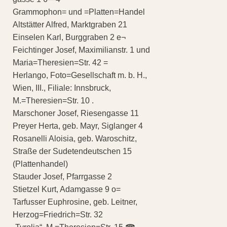
Grammophon= und =Platten=Handel
Altstätter Alfred, Marktgraben 21
Einselen Karl, Burggraben 2 e¬
Feichtinger Josef, Maximilianstr. 1 und
Maria=Theresien=Str. 42 =
Herlango, Foto=Gesellschaft m. b. H.,
Wien, III., Filiale: Innsbruck,
M.=Theresien=Str. 10 .
Marschoner Josef, Riesengasse 11
Preyer Herta, geb. Mayr, Siglanger 4
Rosanelli Aloisia, geb. Waroschitz,
Straße der Sudetendeutschen 15
(Plattenhandel)
Stauder Josef, Pfarrgasse 2
Stietzel Kurt, Adamgasse 9 o=
Tarfusser Euphrosine, geb. Leitner,
Herzog=Friedrich=Str. 32