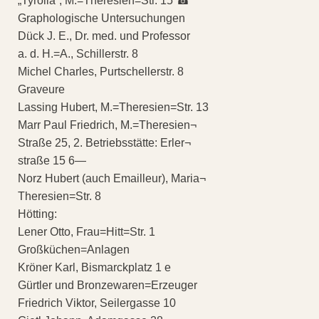
„Tyrolia“, M.=Theresien=Str. 15 ☎
Graphologische Untersuchungen
Dück J. E., Dr. med. und Professor
a. d. H.=A., Schillerstr. 8
Michel Charles, Purtschellerstr. 8
Graveure
Lassing Hubert, M.=Theresien=Str. 13
Marr Paul Friedrich, M.=Theresien¬
Straße 25, 2. Betriebsstätte: Erler¬
straße 15 6—
Norz Hubert (auch Emailleur), Maria¬
Theresien=Str. 8
Hötting:
Lener Otto, Frau=Hitt=Str. 1
Großküchen=Anlagen
Kröner Karl, Bismarckplatz 1 e
Gürtler und Bronzewaren=Erzeuger
Friedrich Viktor, Seilergasse 10