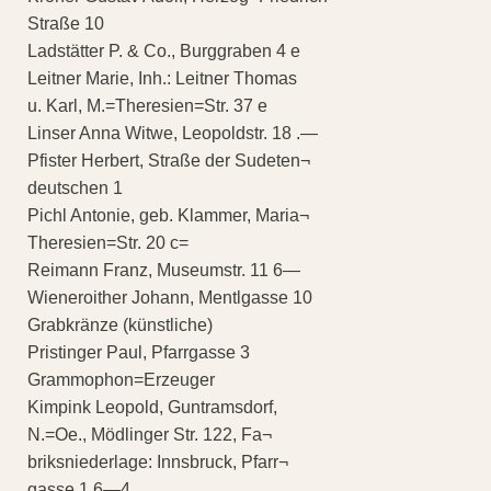
Straße 10
Ladstätter P. & Co., Burggraben 4 e
Leitner Marie, Inh.: Leitner Thomas
u. Karl, M.=Theresien=Str. 37 e
Linser Anna Witwe, Leopoldstr. 18 .—
Pfister Herbert, Straße der Sudeten¬
deutschen 1
Pichl Antonie, geb. Klammer, Maria¬
Theresien=Str. 20 c=
Reimann Franz, Museumstr. 11 6—
Wieneroither Johann, Mentlgasse 10
Grabkränze (künstliche)
Pristinger Paul, Pfarrgasse 3
Grammophon=Erzeuger
Kimpink Leopold, Guntramsdorf,
N.=Oe., Mödlinger Str. 122, Fa¬
briksniederlage: Innsbruck, Pfarr¬
gasse 1 6—4