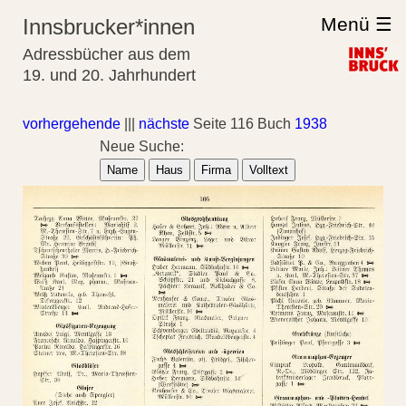
Menü ☰
Innsbrucker*innen
Adressbücher aus dem
19. und 20. Jahrhundert
vorhergehende
|||
nächste
Seite 116 Buch
1938
Neue Suche:
Name
Haus
Firma
Volltext