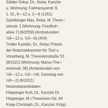
Sölder Oskar, Dr., Notar, Kanzlei
u. Wohnung: Fallmerayerstr. 8,
1. St., 8—12 u. 2—6 (1261)
Spielberger Max, Notar, M. There¬
sienstr. 1 (Wohnung: Friedhof¬
allee 7) (6/2059) (Amtsstunden:
½9—12 u. ½3—6) (454)
Trotter Kamillo, Dr., Notar, Präsid.
der Notariatskammer für Tirol u.
Vorarlberg, M. Theresienstraße 53
(8/1021) (Wohnung: Maria=The¬
resienstr. 38) (Amtsstunden von
½9—12 u. ½3—½6, Samstag von
½9—2) (8/1021)
Notariatskandidaten
Höpperger Kurt, Dr., Kanzlei Dr.
Höpperger, M.=Theresien=Str. 49
Kripp Christoph, Dr., Kanzlei: Kripp,