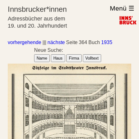
Menü ☰
Innsbrucker*innen
Adressbücher aus dem
19. und 20. Jahrhundert
vorhergehende
|||
nächste
Seite 364 Buch
1935
Neue Suche:
Name
Haus
Firma
Volltext