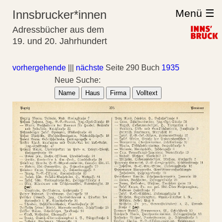
Menü ☰
Innsbrucker*innen
Adressbücher aus dem
19. und 20. Jahrhundert
vorhergehende
|||
nächste
Seite 290 Buch
1935
Neue Suche:
Name
Haus
Firma
Volltext