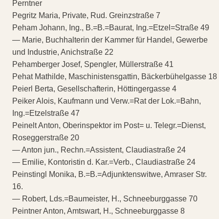
Perntner
Pegritz Maria, Private, Rud. Greinzstraße 7
Peham Johann, Ing., B.=B.=Baurat, Ing.=Etzel=Straße 49
— Marie, Buchhalterin der Kammer für Handel, Gewerbe
und Industrie, Anichstraße 22
Pehamberger Josef, Spengler, Müllerstraße 41
Pehat Mathilde, Maschinistensgattin, Bäckerbühelgasse 18
Peierl Berta, Gesellschafterin, Höttingergasse 4
Peiker Alois, Kaufmann und Verw.=Rat der Lok.=Bahn,
Ing.=Etzelstraße 47
Peinelt Anton, Oberinspektor im Post= u. Telegr.=Dienst,
Roseggerstraße 20
— Anton jun., Rechn.=Assistent, Claudiastraße 24
— Emilie, Kontoristin d. Kar.=Verb., Claudiastraße 24
Peinstingl Monika, B.=B.=Adjunktenswitwe, Amraser Str.
16.
— Robert, Lds.=Baumeister, H., Schneeburggasse 70
Peintner Anton, Amtswart, H., Schneeburggasse 8