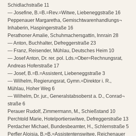
Schidlachstraße 11
— Josefine, B.=B.=Rev.=Witwe, Liebeneggstraße 16
Peppenauer Margaretha, Gemischtwarenhandlungs¬
Inhaberin, Haspingerstraße 16
Perathoner Amalie, Schuhmachersgattin, Innrain 28
— Anton, Buchhalter, Defreggerstraße 23
— Franz, Reisender, Mühlau, Deutsches Heim 10
— Josef Anton, Dr. rer. pol. Lds.=Ober=Rechnungsrat,
Andreas Hoferstraße 17
— Josef, B.=B.=Assistent, Liebeneggstraße 3
— Wilhelm, Regierungsrat, Gymn.=Direktor i. R.,
Mühlau, Hoher Weg 6
— Wilhelm, Dr. jur., Generalstabsoberst a. D., Conrad¬
straße 6
Perauer Rudolf, Zimmermann, M., Schießstand 10
Perchtold Marie, Hotelportierswitwe, Defreggerstraße 13
Perdacher Michael, Bundesbeamter, H., Schlernstraße 5
Perfler Aloisia, B.=B.=Assistentenswitwe, Reichenauer