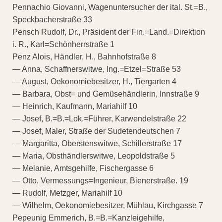
Pennachio Giovanni, Wagenuntersucher der ital. St.=B.,
Speckbacherstraße 33
Pensch Rudolf, Dr., Präsident der Fin.=Land.=Direktion
i. R., Karl=Schönherrstraße 1
Penz Alois, Händler, H., Bahnhofstraße 8
— Anna, Schaffnerswitwe, Ing.=Etzel=Straße 53
— August, Oekonomiebesitzer, H., Tiergarten 4
— Barbara, Obst= und Gemüsehändlerin, Innstraße 9
— Heinrich, Kaufmann, Mariahilf 10
— Josef, B.=B.=Lok.=Führer, Karwendelstraße 22
— Josef, Maler, Straße der Sudetendeutschen 7
— Margaritta, Oberstenswitwe, Schillerstraße 17
— Maria, Obsthändlerswitwe, Leopoldstraße 5
— Melanie, Amtsgehilfe, Fischergasse 6
— Otto, Vermessungs=Ingenieur, Bienerstraße. 19
— Rudolf, Metzger, Mariahilf 10
— Wilhelm, Oekonomiebesitzer, Mühlau, Kirchgasse 7
Pepeunig Emmerich, B.=B.=Kanzleigehilfe,