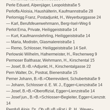
Perle Eduard, Alpenjäger, Leopoldstraße 5
Perloffa Aloisia, Haushälterin, Kaufmannstraße 28
Perlornigg Franz, Postadjunkt, H., Weyerburggasse 24
— Karl, Berufsfeuerwehrmann, Berg=Isel=Weg 6
Perlot Erna, Private, Heiliggeiststraße 14
— Kurt, Kaufmannslehrling, Heiliggeiststraße 14
— Maria, Modistin, Glasmalereistraße 1
— Remo, Schlosser, Heiliggeiststraße 14 Se#.
Perlowski Wilhelm, Hafnermeister, H., Rechenweg 9
Permoser Balthasar, Wehrmann, H., Kirschental 15
— Josef, B.=B.=Adjunkt, H., Kirschentalgasse 22
Pern Walter, Dr., Postrat, Bienerstraße 15
Perner Johann, B.=B.=Oberrevident, Schubertstraße 9
— Johann, Schlosser d. E. W. J., Egger=Lienzstraße 14
— Josef, B.=B.=Oberoffizial, Egger=Lienzstraße 14
— Josef jun., B.=B.=Schlosser=Begleiter, Egger=Lienzstr.
14
Pernfuß Alois, Dr., Ob.=B.=B.=Rat i. P., H., Weyer¬