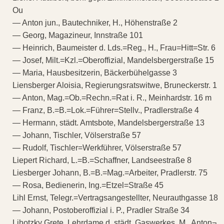
Ou
— Anton jun., Bautechniker, H., Höhenstraße 2
— Georg, Magazineur, Innstraße 101
— Heinrich, Baumeister d. Lds.=Reg., H., Frau=Hitt=Str. 6
— Josef, Milt.=Kzl.=Oberoffizial, Mandelsbergerstraße 15
— Maria, Hausbesitzerin, Bäckerbühelgasse 3
Liensberger Aloisia, Regierungsratswitwe, Bruneckerstr. 1
— Anton, Mag.=Ob.=Rechn.=Rat i. R., Meinhardstr. 16 m
— Franz, B.=B.=Lok.=Führer=Stellv., Pradlerstraße 4
— Hermann, städt. Amtsbote, Mandelsbergerstraße 13
— Johann, Tischler, Völserstraße 57
— Rudolf, Tischler=Werkführer, Völserstraße 57
Liepert Richard, L.=B.=Schaffner, Landseestraße 8
Liesberger Johann, B.=B.=Mag.=Arbeiter, Pradlerstr. 75
— Rosa, Bedienerin, Ing.=Etzel=Straße 45
Lihl Ernst, Telegr.=Vertragsangestellter, Neurauthgasse 18
— Johann, Postoberoffizial i. P., Pradler Straße 34
Lihotzky Grete, Lehrdame d. städt. Gaswerkes, M., Anton¬