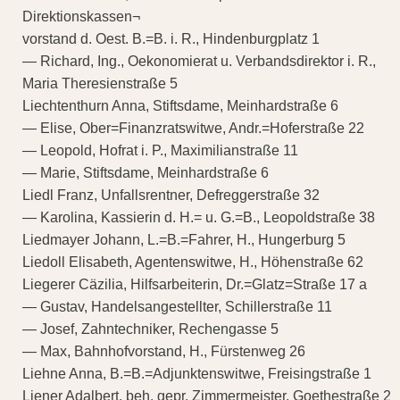
Direktionskassen¬
vorstand d. Oest. B.=B. i. R., Hindenburgplatz 1
— Richard, Ing., Oekonomierat u. Verbandsdirektor i. R.,
Maria Theresienstraße 5
Liechtenthurn Anna, Stiftsdame, Meinhardstraße 6
— Elise, Ober=Finanzratswitwe, Andr.=Hoferstraße 22
— Leopold, Hofrat i. P., Maximilianstraße 11
— Marie, Stiftsdame, Meinhardstraße 6
Liedl Franz, Unfallsrentner, Defreggerstraße 32
— Karolina, Kassierin d. H.= u. G.=B., Leopoldstraße 38
Liedmayer Johann, L.=B.=Fahrer, H., Hungerburg 5
Liedoll Elisabeth, Agentenswitwe, H., Höhenstraße 62
Liegerer Cäzilia, Hilfsarbeiterin, Dr.=Glatz=Straße 17 a
— Gustav, Handelsangestellter, Schillerstraße 11
— Josef, Zahntechniker, Rechengasse 5
— Max, Bahnhofvorstand, H., Fürstenweg 26
Liehne Anna, B.=B.=Adjunktenswitwe, Freisingstraße 1
Liener Adalbert, beh. gepr. Zimmermeister, Goethestraße 2