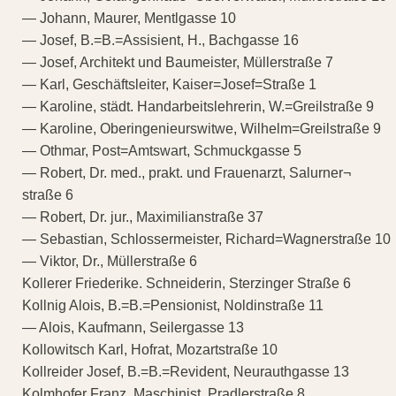
— Johann, Maurer, Mentlgasse 10
— Josef, B.=B.=Assisient, H., Bachgasse 16
— Josef, Architekt und Baumeister, Müllerstraße 7
— Karl, Geschäftsleiter, Kaiser=Josef=Straße 1
— Karoline, städt. Handarbeitslehrerin, W.=Greilstraße 9
— Karoline, Oberingenieurswitwe, Wilhelm=Greilstraße 9
— Othmar, Post=Amtswart, Schmuckgasse 5
— Robert, Dr. med., prakt. und Frauenarzt, Salurner¬
straße 6
— Robert, Dr. jur., Maximilianstraße 37
— Sebastian, Schlossermeister, Richard=Wagnerstraße 10
— Viktor, Dr., Müllerstraße 6
Kollerer Friederike. Schneiderin, Sterzinger Straße 6
Kollnig Alois, B.=B.=Pensionist, Noldinstraße 11
— Alois, Kaufmann, Seilergasse 13
Kollowitsch Karl, Hofrat, Mozartstraße 10
Kollreider Josef, B.=B.=Revident, Neurauthgasse 13
Kolmhofer Franz, Maschinist, Pradlerstraße 8