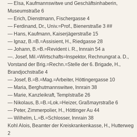
— Elsa, Kaufmannswitwe und Geschäftsinhaberin,
Museumstraße 6
— Erich, Dienstmann, Fischergasse 4
— Ferdinand, Dr., Univ.=Prof., Bienerstraße 3 ##
— Hans, Kaufmann, Kaiserjägerstraße 15
— Ignaz, B.=B.=Assisient, H., Riedgasse 28
— Johann, B.=B.=Revident i. R., Innrain 54 a
—. Josef, Mil.=Wirtschafts=Inspektor, Rechnungrat a. D.,
Vorstand der Brig.=Rechn.=Stelle der 6. Brigade, H.,
Brandjochstraße 4
— Josef, B.=B.=Mag.=Arbeiter, Höttingergasse 10
— Maria, Berghutmannswitwe, Innrain 38
— Marie, Kanzleikraft, Templstraße 26
— Nikolaus, B.=B.=Lok.=Heizer, Graßmayrstraße 6
— Peter, Zimmerpolier, H., Höttinger Au 44
— Wilhelm, L.=B.=Schlosser, Innrain 38
Kohl Alois, Beamter der Kreiskrankenkasse, H., Hutterweg
2