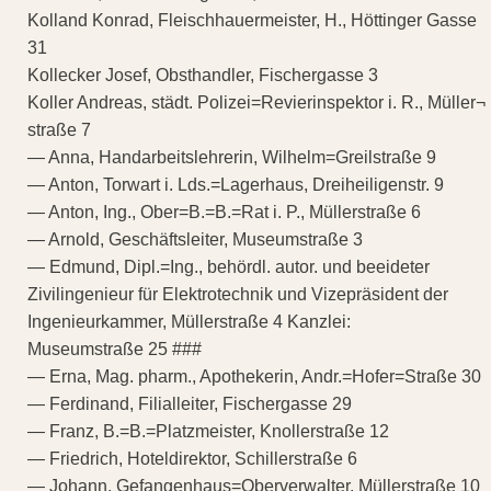
Kolland Konrad, Fleischhauermeister, H., Höttinger Gasse
31
Kollecker Josef, Obsthandler, Fischergasse 3
Koller Andreas, städt. Polizei=Revierinspektor i. R., Müller¬
straße 7
— Anna, Handarbeitslehrerin, Wilhelm=Greilstraße 9
— Anton, Torwart i. Lds.=Lagerhaus, Dreiheiligenstr. 9
— Anton, Ing., Ober=B.=B.=Rat i. P., Müllerstraße 6
— Arnold, Geschäftsleiter, Museumstraße 3
— Edmund, Dipl.=Ing., behördl. autor. und beeideter
Zivilingenieur für Elektrotechnik und Vizepräsident der
Ingenieurkammer, Müllerstraße 4 Kanzlei:
Museumstraße 25 ###
— Erna, Mag. pharm., Apothekerin, Andr.=Hofer=Straße 30
— Ferdinand, Filialleiter, Fischergasse 29
— Franz, B.=B.=Platzmeister, Knollerstraße 12
— Friedrich, Hoteldirektor, Schillerstraße 6
— Johann, Gefangenhaus=Oberverwalter, Müllerstraße 10