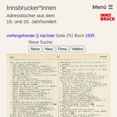
Menü ☰
Innsbrucker*innen
Adressbücher aus dem
19. und 20. Jahrhundert
vorhergehende
|||
nächste
Seite 251 Buch
1935
Neue Suche:
Name
Haus
Firma
Volltext