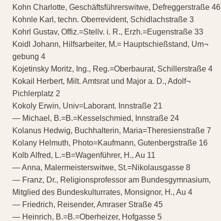
Kohn Charlotte, Geschäftsführerswitwe, Defreggerstraße 46
Kohnle Karl, techn. Oberrevident, Schidlachstraße 3
Kohrl Gustav, Offiz.=Stellv. i. R., Erzh.=Eugenstraße 33
Koidl Johann, Hilfsarbeiter, M.= Hauptschießstand, Um¬
gebung 4
Kojetinsky Moritz, Ing., Reg.=Oberbaurat, Schillerstraße 4
Kokail Herbert, Milt. Amtsrat und Major a. D., Adolf¬
Pichlerplatz 2
Kokoly Erwin, Univ=Laborant. Innstraße 21
— Michael, B.=B.=Kesselschmied, Innstraße 24
Kolanus Hedwig, Buchhalterin, Maria=Theresienstraße 7
Kolany Helmuth, Photo=Kaufmann, Gutenbergstraße 16
Kolb Alfred, L.=B=Wagenführer, H., Au 11
— Anna, Malermeisterswitwe, St.=Nikolausgasse 8
— Franz, Dr., Religionsprofessor am Bundesgymnasium,
Mitglied des Bundeskulturrates, Monsignor, H., Au 4
— Friedrich, Reisender, Amraser Straße 45
— Heinrich, B.=B.=Oberheizer, Hofgasse 5