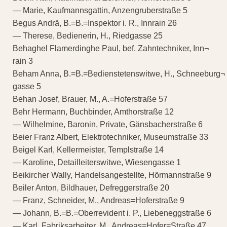
— Marie, Kaufmannsgattin, Anzengruberstraße 5
Begus Andrä, B.=B.=Inspektor i. R., Innrain 26
— Therese, Bedienerin, H., Riedgasse 25
Behaghel Flamerdinghe Paul, bef. Zahntechniker, Inn¬
rain 3
Beham Anna, B.=B.=Bedienstetenswitwe, H., Schneeburg¬
gasse 5
Behan Josef, Brauer, M., A.=Hoferstraße 57
Behr Hermann, Buchbinder, Amthorstraße 12
— Wilhelmine, Baronin, Private, Gänsbacherstraße 6
Beier Franz Albert, Elektrotechniker, Museumstraße 33
Beigel Karl, Kellermeister, Templstraße 14
— Karoline, Detailleiterswitwe, Wiesengasse 1
Beikircher Wally, Handelsangestellte, Hörmannstraße 9
Beiler Anton, Bildhauer, Defreggerstraße 20
— Franz, Schneider, M., Andreas=Hoferstraße 9
— Johann, B.=B.=Oberrevident i. P., Liebeneggstraße 6
— Karl, Fabriksarbeiter, M., Andreas=Hofer=Straße 47