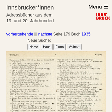
Menü ☰
Innsbrucker*innen
Adressbücher aus dem
19. und 20. Jahrhundert
vorhergehende
|||
nächste
Seite 179 Buch
1935
Neue Suche:
Name
Haus
Firma
Volltext