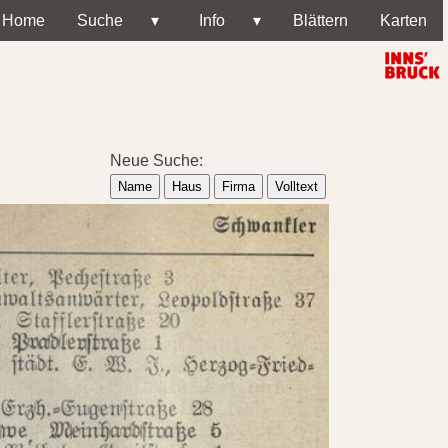
Home
Suche
▾
Info
▾
Blättern
Karten
Neue Suche:
Name
Haus
Firma
Volltext