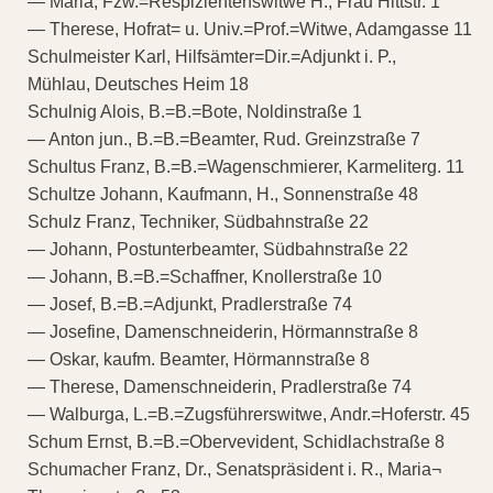
— Maria, Fzw.=Respizientenswitwe H., Frau Hittstr. 1
— Therese, Hofrat= u. Univ.=Prof.=Witwe, Adamgasse 11
Schulmeister Karl, Hilfsämter=Dir.=Adjunkt i. P.,
Mühlau, Deutsches Heim 18
Schulnig Alois, B.=B.=Bote, Noldinstraße 1
— Anton jun., B.=B.=Beamter, Rud. Greinzstraße 7
Schultus Franz, B.=B.=Wagenschmierer, Karmeliterg. 11
Schultze Johann, Kaufmann, H., Sonnenstraße 48
Schulz Franz, Techniker, Südbahnstraße 22
— Johann, Postunterbeamter, Südbahnstraße 22
— Johann, B.=B.=Schaffner, Knollerstraße 10
— Josef, B.=B.=Adjunkt, Pradlerstraße 74
— Josefine, Damenschneiderin, Hörmannstraße 8
— Oskar, kaufm. Beamter, Hörmannstraße 8
— Therese, Damenschneiderin, Pradlerstraße 74
— Walburga, L.=B.=Zugsführerswitwe, Andr.=Hoferstr. 45
Schum Ernst, B.=B.=Obervevident, Schidlachstraße 8
Schumacher Franz, Dr., Senatspräsident i. R., Maria¬