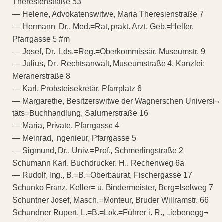
Theresienstraße 53
— Helene, Advokatenswitwe, Maria Theresienstraße 7
— Hermann, Dr., Med.=Rat, prakt. Arzt, Geb.=Helfer,
Pfarrgasse 5 #m
— Josef, Dr., Lds.=Reg.=Oberkommissär, Museumstr. 9
— Julius, Dr., Rechtsanwalt, Museumstraße 4, Kanzlei:
Meranerstraße 8
— Karl, Probsteisekretär, Pfarrplatz 6
— Margarethe, Besitzerswitwe der Wagnerschen Universi¬
täts=Buchhandlung, Salurnerstraße 16
— Maria, Private, Pfarrgasse 4
— Meinrad, Ingenieur, Pfarrgasse 5
— Sigmund, Dr., Univ.=Prof., Schmerlingstraße 2
Schumann Karl, Buchdrucker, H., Rechenweg 6a
— Rudolf, Ing., B.=B.=Oberbaurat, Fischergasse 17
Schunko Franz, Keller= u. Bindermeister, Berg=Iselweg 7
Schuntner Josef, Masch.=Monteur, Bruder Willramstr. 66
Schundner Rupert, L.=B.=Lok.=Führer i. R., Liebenegg¬